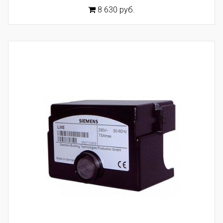
8 630 руб.