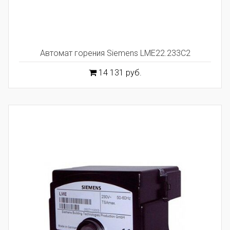
Автомат горения Siemens LME22.233C2
14 131 руб.