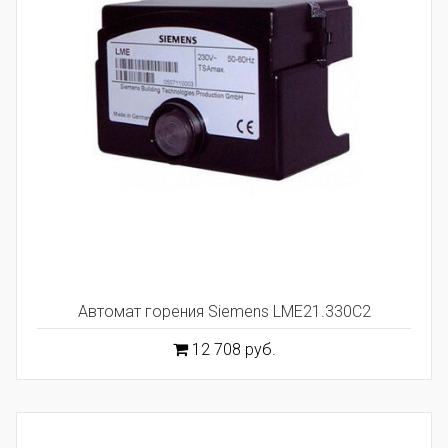
Автомат горения Siemens LME21.330C2
12 708 руб.