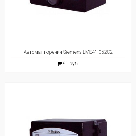
Автомат горения Siemens LME41.052C2
91 руб.