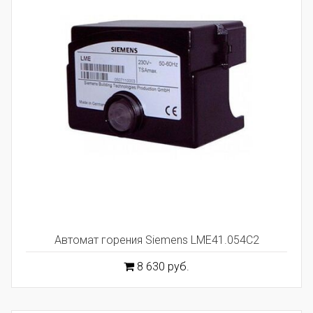
Автомат горения Siemens LME41.054C2
8 630 руб.