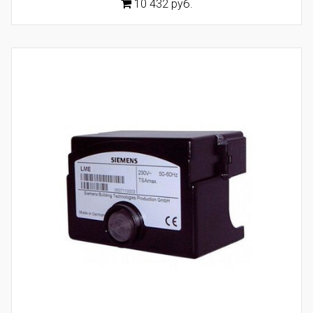
10 432 руб.