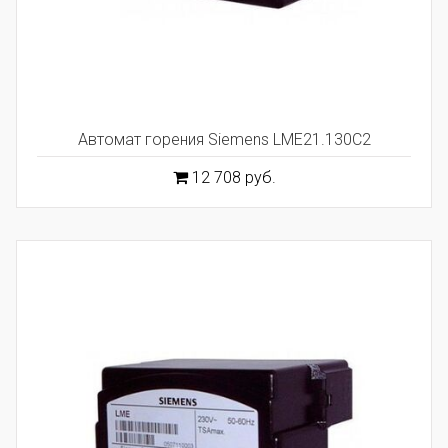
Автомат горения Siemens LME21.130C2
12 708 руб.