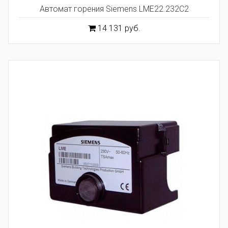
Автомат горения Siemens LME22.232C2
14 131 руб.