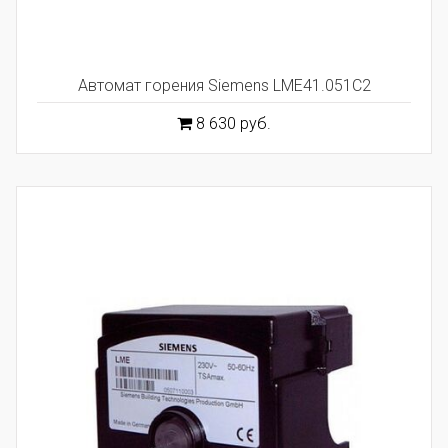
Автомат горения Siemens LME41.051C2
8 630 руб.