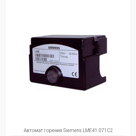
Автомат горения Siemens LME41.071C2