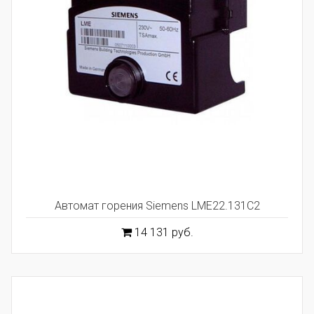
Автомат горения Siemens LME22.131C2
14 131 руб.