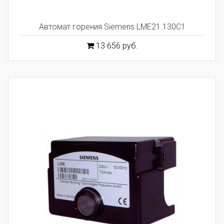
Автомат горения Siemens LME21.130C1
13 656 руб.