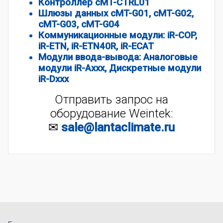
Контроллер cMT-CTRL01
Шлюзы данных cMT-G01, cMT-G02,
cMT-G03, cMT-G04
Коммуникационные модули: iR-COP,
iR-ETN, iR-ETN40R, iR-ECAT
Модули ввода-вывода: Аналоговые
модули iR-Axxx, Дискретные модули
iR-Dxxx
Отправить запрос на
оборудование Weintek:
✉
sale@lantaclimate.ru