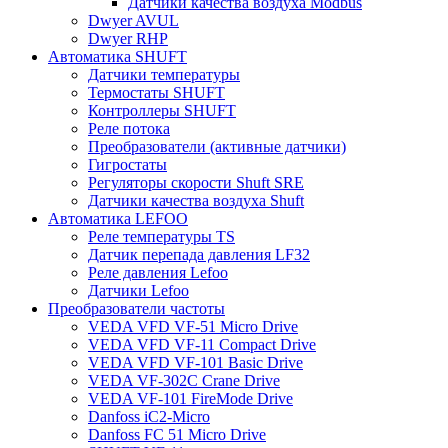
Датчики качества воздуха Modbus
Dwyer AVUL
Dwyer RHP
Автоматика SHUFT
Датчики температуры
Термостаты SHUFT
Контроллеры SHUFT
Реле потока
Преобразователи (активные датчики)
Гигростаты
Регуляторы скорости Shuft SRE
Датчики качества воздуха Shuft
Автоматика LEFOO
Реле температуры TS
Датчик перепада давления LF32
Реле давления Lefoo
Датчики Lefoo
Преобразователи частоты
VEDA VFD VF-51 Micro Drive
VEDA VFD VF-11 Compact Drive
VEDA VFD VF-101 Basic Drive
VEDA VF-302C Crane Drive
VEDA VF-101 FireMode Drive
Danfoss iC2-Micro
Danfoss FC 51 Micro Drive