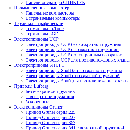
Панели оператора СПИКТЕК
Промышленные компьютеры
Панельные компьютеры
Встраиваемые компьютеры
Терминалы графические
Терминалы th-Tune
Терминалы pGD
Электроприводы UCP
Электроприводы UCP без возвратной пружины
Электроприводы UCP с возвратной пружиной
Электроприводы UCP с электронным возвратом
Электроприводы UCP для противопожарных клапа
Электроприводы SHUFT
Электроприводы Shuft без возвратной пружины
Электроприводы Shuft с возвратной пружиной
Электроприводы Shuft для противопожарных клапа
Приводы Lufberg
Без возвратной пружины
С возвратной пружиной
Ускоренные
Электроприводы Gruner
Привод Gruner серия 225
Привод Gruner серия 227
Привод Gruner серия 363
Привод Gruner серия 341 с возвратной пружиной