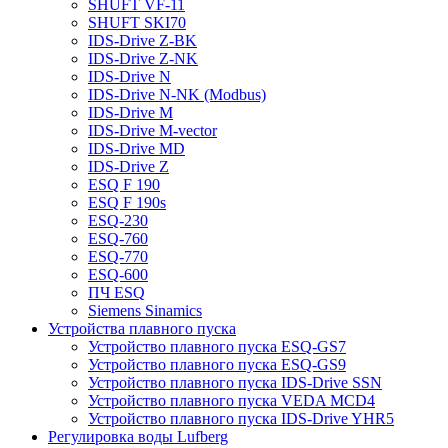
SHUFT VF-11
SHUFT SKI70
IDS-Drive Z-BK
IDS-Drive Z-NK
IDS-Drive N
IDS-Drive N-NK (Modbus)
IDS-Drive M
IDS-Drive M-vector
IDS-Drive MD
IDS-Drive Z
ESQ F 190
ESQ F 190s
ESQ-230
ESQ-760
ESQ-770
ESQ-600
ПЧ ESQ
Siemens Sinamics
Устройства плавного пуска
Устройство плавного пуска ESQ-GS7
Устройство плавного пуска ESQ-GS9
Устройство плавного пуска IDS-Drive SSN
Устройство плавного пуска VEDA MCD4
Устройство плавного пуска IDS-Drive YHR5
Регулировка воды Lufberg