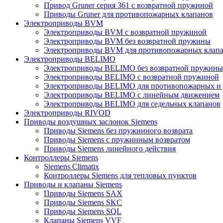
Привод Gruner серия 361 с возвратной пружиной
Приводы Gruner для противопожарных клапанов
Электроприводы BVM
Электроприводы BVM с возвратной пружиной
Электроприводы BVM без возвратной пружины
Электроприводы BVM для противопожарных клап
Электроприводы BELIMO
Электроприводы BELIMO без возвратной пружины
Электроприводы BELIMO с возвратной пружиной
Электроприводы BELIMO для противопожарных и
Электроприводы BELIMO с линейным движением
Электроприводы BELIMO для седельных клапанов
Электроприводы RIVOD
Приводы воздушных заслонок Siemens
Приводы Siemens без пружинного возврата
Приводы Siemens с пружинным возвратом
Приводы Siemens линейного действия
Контроллеры Siemens
Siemens Climatix
Контроллеры Siemens для тепловых пунктов
Приводы и клапаны Siemens
Приводы Siemens SAX
Приводы Siemens SKC
Приводы Siemens SQL
Клапаны Siemens VVF