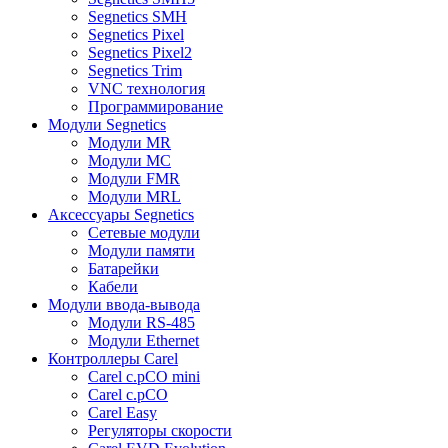
Segnetics SMH
Segnetics Pixel
Segnetics Pixel2
Segnetics Trim
VNC технология
Программирование
Модули Segnetics
Модули MR
Модули MC
Модули FMR
Модули MRL
Аксессуары Segnetics
Сетевые модули
Модули памяти
Батарейки
Кабели
Модули ввода-вывода
Модули RS-485
Модули Ethernet
Контроллеры Carel
Carel c.pCO mini
Carel c.pCO
Carel Easy
Регуляторы скорости