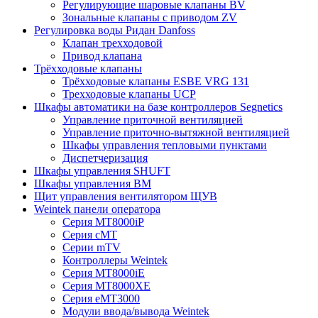
Регулирующие шаровые клапаны BV
Зональные клапаны с приводом ZV
Регулировка воды Ридан Danfoss
Клапан трехходовой
Привод клапана
Трёхходовые клапаны
Трёхходовые клапаны ESBE VRG 131
Трехходовые клапаны UCP
Шкафы автоматики на базе контроллеров Segnetics
Управление приточной вентиляцией
Управление приточно-вытяжной вентиляцией
Шкафы управления тепловыми пунктами
Диспетчеризация
Шкафы управления SHUFT
Шкафы управления BM
Щит управления вентилятором ЩУВ
Weintek панели оператора
Серия MT8000iP
Серия cMT
Серии mTV
Контроллеры Weintek
Серия MT8000iE
Серия MT8000XE
Серия eMT3000
Модули ввода/вывода Weintek