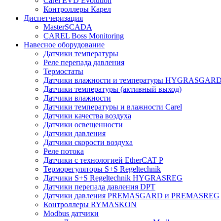
Carel EVD Evolution
Контроллеры Карел
Диспетчеризация
MasterSCADA
CAREL Boss Monitoring
Навесное оборудование
Датчики температуры
Реле перепада давления
Термостаты
Датчики влажности и температуры HYGRASGAR
Датчики температуры (активный выход)
Датчики влажности
Датчики температуры и влажности Carel
Датчики качества воздуха
Датчики освещенности
Датчики давления
Датчики скорости воздуха
Реле потока
Датчики с технологией EtherCAT P
Терморегуляторы S+S Regeltechnik
Датчики S+S Regeltechnik HYGRASREG
Датчики перепада давления DPT
Датчики давления PREMASGARD и PREMASREG
Контроллеры RYMASKON
Modbus датчики