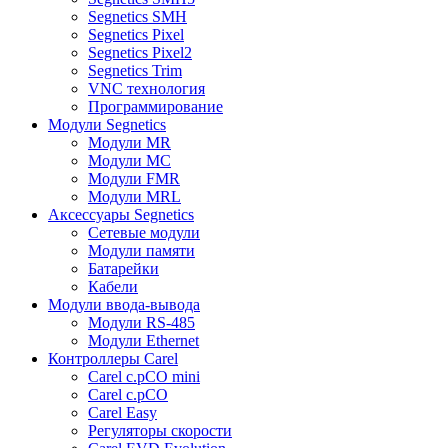
Segnetics SMH
Segnetics Pixel
Segnetics Pixel2
Segnetics Trim
VNC технология
Программирование
Модули Segnetics
Модули MR
Модули MC
Модули FMR
Модули MRL
Аксессуары Segnetics
Сетевые модули
Модули памяти
Батарейки
Кабели
Модули ввода-вывода
Модули RS-485
Модули Ethernet
Контроллеры Carel
Carel c.pCO mini
Carel c.pCO
Carel Easy
Регуляторы скорости