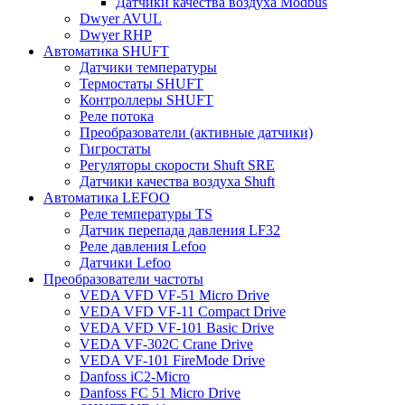
Датчики качества воздуха Modbus
Dwyer AVUL
Dwyer RHP
Автоматика SHUFT
Датчики температуры
Термостаты SHUFT
Контроллеры SHUFT
Реле потока
Преобразователи (активные датчики)
Гигростаты
Регуляторы скорости Shuft SRE
Датчики качества воздуха Shuft
Автоматика LEFOO
Реле температуры TS
Датчик перепада давления LF32
Реле давления Lefoo
Датчики Lefoo
Преобразователи частоты
VEDA VFD VF-51 Micro Drive
VEDA VFD VF-11 Compact Drive
VEDA VFD VF-101 Basic Drive
VEDA VF-302C Crane Drive
VEDA VF-101 FireMode Drive
Danfoss iC2-Micro
Danfoss FC 51 Micro Drive