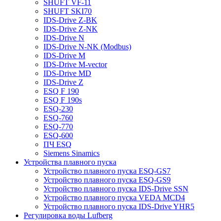
SHUFT VF-11
SHUFT SKI70
IDS-Drive Z-BK
IDS-Drive Z-NK
IDS-Drive N
IDS-Drive N-NK (Modbus)
IDS-Drive M
IDS-Drive M-vector
IDS-Drive MD
IDS-Drive Z
ESQ F 190
ESQ F 190s
ESQ-230
ESQ-760
ESQ-770
ESQ-600
ПЧ ESQ
Siemens Sinamics
Устройства плавного пуска
Устройство плавного пуска ESQ-GS7
Устройство плавного пуска ESQ-GS9
Устройство плавного пуска IDS-Drive SSN
Устройство плавного пуска VEDA MCD4
Устройство плавного пуска IDS-Drive YHR5
Регулировка воды Lufberg