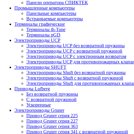
Панели оператора СПИКТЕК
Промышленные компьютеры
Панельные компьютеры
Встраиваемые компьютеры
Терминалы графические
Терминалы th-Tune
Терминалы pGD
Электроприводы UCP
Электроприводы UCP без возвратной пружины
Электроприводы UCP с возвратной пружиной
Электроприводы UCP с электронным возвратом
Электроприводы UCP для противопожарных клапа
Электроприводы SHUFT
Электроприводы Shuft без возвратной пружины
Электроприводы Shuft с возвратной пружиной
Электроприводы Shuft для противопожарных клапа
Приводы Lufberg
Без возвратной пружины
С возвратной пружиной
Ускоренные
Электроприводы Gruner
Привод Gruner серия 225
Привод Gruner серия 227
Привод Gruner серия 363
Привод Gruner серия 341 с возвратной пружиной