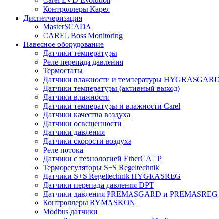
Carel EVD Evolution
Контроллеры Карел
Диспетчеризация
MasterSCADA
CAREL Boss Monitoring
Навесное оборудование
Датчики температуры
Реле перепада давления
Термостаты
Датчики влажности и температуры HYGRASGAR
Датчики температуры (активный выход)
Датчики влажности
Датчики температуры и влажности Carel
Датчики качества воздуха
Датчики освещенности
Датчики давления
Датчики скорости воздуха
Реле потока
Датчики с технологией EtherCAT P
Терморегуляторы S+S Regeltechnik
Датчики S+S Regeltechnik HYGRASREG
Датчики перепада давления DPT
Датчики давления PREMASGARD и PREMASREG
Контроллеры RYMASKON
Modbus датчики