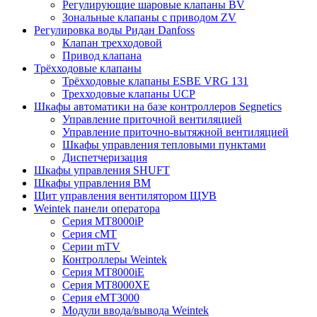
Регулирующие шаровые клапаны BV
Зональные клапаны с приводом ZV
Регулировка воды Ридан Danfoss
Клапан трехходовой
Привод клапана
Трёхходовые клапаны
Трёхходовые клапаны ESBE VRG 131
Трехходовые клапаны UCP
Шкафы автоматики на базе контроллеров Segnetics
Управление приточной вентиляцией
Управление приточно-вытяжной вентиляцией
Шкафы управления тепловыми пунктами
Диспетчеризация
Шкафы управления SHUFT
Шкафы управления BM
Щит управления вентилятором ЩУВ
Weintek панели оператора
Серия MT8000iP
Серия cMT
Серии mTV
Контроллеры Weintek
Серия MT8000iE
Серия MT8000XE
Серия eMT3000
Модули ввода/вывода Weintek