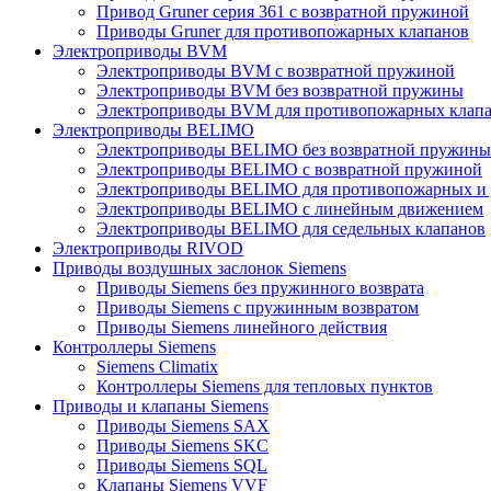
Привод Gruner серия 361 с возвратной пружиной
Приводы Gruner для противопожарных клапанов
Электроприводы BVM
Электроприводы BVM с возвратной пружиной
Электроприводы BVM без возвратной пружины
Электроприводы BVM для противопожарных клап
Электроприводы BELIMO
Электроприводы BELIMO без возвратной пружины
Электроприводы BELIMO с возвратной пружиной
Электроприводы BELIMO для противопожарных и
Электроприводы BELIMO с линейным движением
Электроприводы BELIMO для седельных клапанов
Электроприводы RIVOD
Приводы воздушных заслонок Siemens
Приводы Siemens без пружинного возврата
Приводы Siemens с пружинным возвратом
Приводы Siemens линейного действия
Контроллеры Siemens
Siemens Climatix
Контроллеры Siemens для тепловых пунктов
Приводы и клапаны Siemens
Приводы Siemens SAX
Приводы Siemens SKC
Приводы Siemens SQL
Клапаны Siemens VVF