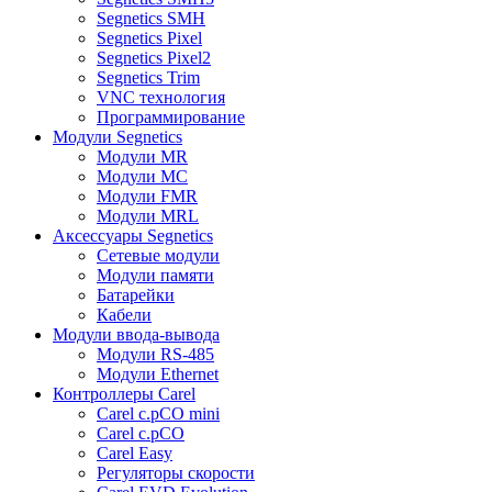
Segnetics SMH
Segnetics Pixel
Segnetics Pixel2
Segnetics Trim
VNC технология
Программирование
Модули Segnetics
Модули MR
Модули MC
Модули FMR
Модули MRL
Аксессуары Segnetics
Сетевые модули
Модули памяти
Батарейки
Кабели
Модули ввода-вывода
Модули RS-485
Модули Ethernet
Контроллеры Carel
Carel c.pCO mini
Carel c.pCO
Carel Easy
Регуляторы скорости