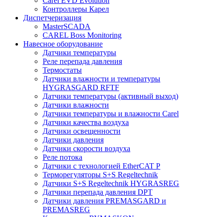
Carel EVD Evolution
Контроллеры Карел
Диспетчеризация
MasterSCADA
CAREL Boss Monitoring
Навесное оборудование
Датчики температуры
Реле перепада давления
Термостаты
Датчики влажности и температуры
HYGRASGARD RFTF
Датчики температуры (активный выход)
Датчики влажности
Датчики температуры и влажности Carel
Датчики качества воздуха
Датчики освещенности
Датчики давления
Датчики скорости воздуха
Реле потока
Датчики с технологией EtherCAT P
Терморегуляторы S+S Regeltechnik
Датчики S+S Regeltechnik HYGRASREG
Датчики перепада давления DPT
Датчики давления PREMASGARD и
PREMASREG