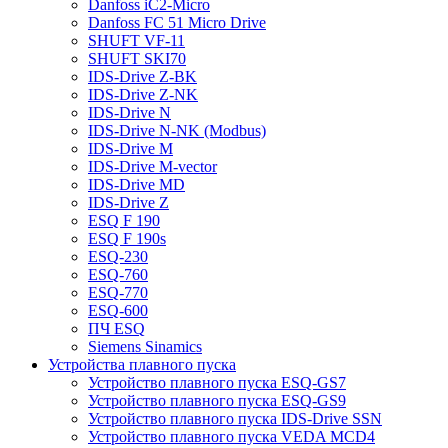
Danfoss iC2-Micro
Danfoss FC 51 Micro Drive
SHUFT VF-11
SHUFT SKI70
IDS-Drive Z-BK
IDS-Drive Z-NK
IDS-Drive N
IDS-Drive N-NK (Modbus)
IDS-Drive M
IDS-Drive M-vector
IDS-Drive MD
IDS-Drive Z
ESQ F 190
ESQ F 190s
ESQ-230
ESQ-760
ESQ-770
ESQ-600
ПЧ ESQ
Siemens Sinamics
Устройства плавного пуска
Устройство плавного пуска ESQ-GS7
Устройство плавного пуска ESQ-GS9
Устройство плавного пуска IDS-Drive SSN
Устройство плавного пуска VEDA MCD4