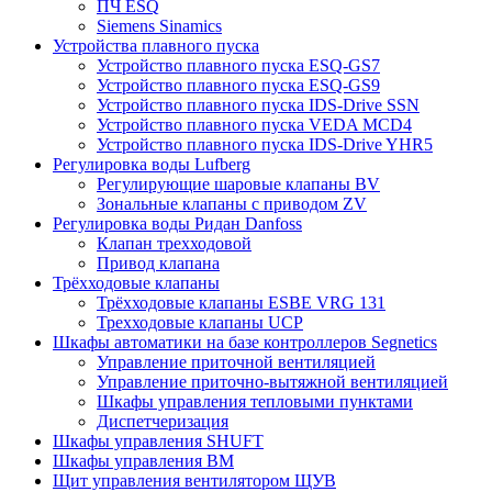
ПЧ ESQ
Siemens Sinamics
Устройства плавного пуска
Устройство плавного пуска ESQ-GS7
Устройство плавного пуска ESQ-GS9
Устройство плавного пуска IDS-Drive SSN
Устройство плавного пуска VEDA MCD4
Устройство плавного пуска IDS-Drive YHR5
Регулировка воды Lufberg
Регулирующие шаровые клапаны BV
Зональные клапаны с приводом ZV
Регулировка воды Ридан Danfoss
Клапан трехходовой
Привод клапана
Трёхходовые клапаны
Трёхходовые клапаны ESBE VRG 131
Трехходовые клапаны UCP
Шкафы автоматики на базе контроллеров Segnetics
Управление приточной вентиляцией
Управление приточно-вытяжной вентиляцией
Шкафы управления тепловыми пунктами
Диспетчеризация
Шкафы управления SHUFT
Шкафы управления BM
Щит управления вентилятором ЩУВ