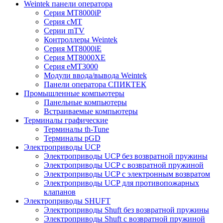
Weintek панели оператора
Серия MT8000iP
Серия cMT
Серии mTV
Контроллеры Weintek
Серия MT8000iE
Серия MT8000XE
Серия eMT3000
Модули ввода/вывода Weintek
Панели оператора СПИКТЕК
Промышленные компьютеры
Панельные компьютеры
Встраиваемые компьютеры
Терминалы графические
Терминалы th-Tune
Терминалы pGD
Электроприводы UCP
Электроприводы UCP без возвратной пружины
Электроприводы UCP с возвратной пружиной
Электроприводы UCP с электронным возвратом
Электроприводы UCP для противопожарных
клапанов
Электроприводы SHUFT
Электроприводы Shuft без возвратной пружины
Электроприводы Shuft с возвратной пружиной