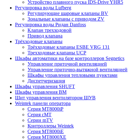
Устройство плавного пуска IDS-Drive YHR5
Регулировка воды Lufberg
Регулирующие шаровые клапаны BV
Зональные клапаны с приводом ZV
Регулировка воды Ридан Danfoss
Клапан трехходовой
Привод клапана
Трёхходовые клапаны
Трёхходовые клапаны ESBE VRG 131
Трехходовые клапаны UCP
Шкафы автоматики на базе контроллеров Segnetics
Управление приточной вентиляцией
Управление приточно-вытяжной вентиляцией
Шкафы управления тепловыми пунктами
Диспетчеризация
Шкафы управления SHUFT
Шкафы управления BM
Щит управления вентилятором ЩУВ
Weintek панели оператора
Серия MT8000iP
Серия cMT
Серии mTV
Контроллеры Weintek
Серия MT8000iE
Серия MT8000XE