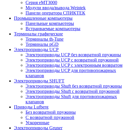
Серия eMT3000
Модули ввода/вывода Weintek
Панели оператора СПИКТЕК
Промышленные компьютеры
Панельные компьютеры
Встраиваемые компьютеры
Терминалы графические
Терминалы th-Tune
Терминалы pGD
Электроприводы UCP
Электроприводы UCP без возвратной пружины
Электроприводы UCP с возвратной пружиной
Электроприводы UCP с электронным возвратом
Электроприводы UCP для противопожарных
клапанов
Электроприводы SHUFT
Электроприводы Shuft без возвратной пружины
Электроприводы Shuft с возвратной пружиной
Электроприводы Shuft для противопожарных
клапанов
Приводы Lufberg
Без возвратной пружины
С возвратной пружиной
Ускоренные
Электроприводы Gruner