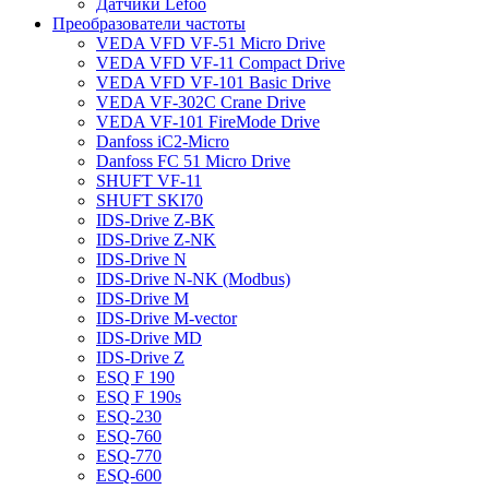
Датчики Lefoo
Преобразователи частоты
VEDA VFD VF-51 Micro Drive
VEDA VFD VF-11 Compact Drive
VEDA VFD VF-101 Basic Drive
VEDA VF-302C Crane Drive
VEDA VF-101 FireMode Drive
Danfoss iC2-Micro
Danfoss FC 51 Micro Drive
SHUFT VF-11
SHUFT SKI70
IDS-Drive Z-BK
IDS-Drive Z-NK
IDS-Drive N
IDS-Drive N-NK (Modbus)
IDS-Drive M
IDS-Drive M-vector
IDS-Drive MD
IDS-Drive Z
ESQ F 190
ESQ F 190s
ESQ-230
ESQ-760
ESQ-770
ESQ-600