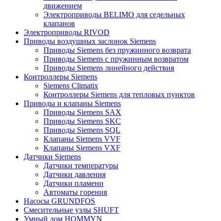
движением
Электроприводы BELIMO для седельных
клапанов
Электроприводы RIVOD
Приводы воздушных заслонок Siemens
Приводы Siemens без пружинного возврата
Приводы Siemens с пружинным возвратом
Приводы Siemens линейного действия
Контроллеры Siemens
Siemens Climatix
Контроллеры Siemens для тепловых пунктов
Приводы и клапаны Siemens
Приводы Siemens SAX
Приводы Siemens SKC
Приводы Siemens SQL
Клапаны Siemens VVF
Клапаны Siemens VXF
Датчики Siemens
Датчики температуры
Датчики давления
Датчики пламени
Автоматы горения
Насосы GRUNDFOS
Смесительные узлы SHUFT
Умный дом HOMMYN