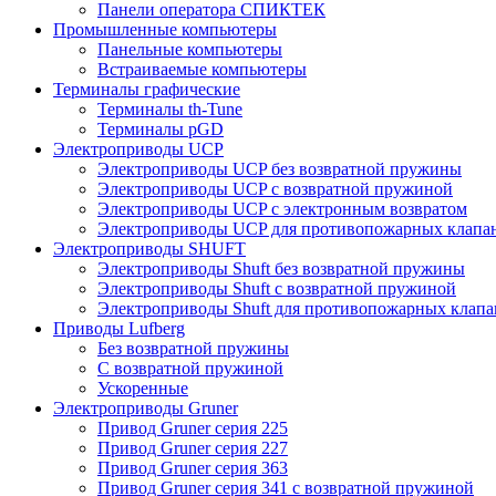
Панели оператора СПИКТЕК
Промышленные компьютеры
Панельные компьютеры
Встраиваемые компьютеры
Терминалы графические
Терминалы th-Tune
Терминалы pGD
Электроприводы UCP
Электроприводы UCP без возвратной пружины
Электроприводы UCP с возвратной пружиной
Электроприводы UCP с электронным возвратом
Электроприводы UCP для противопожарных клапа
Электроприводы SHUFT
Электроприводы Shuft без возвратной пружины
Электроприводы Shuft с возвратной пружиной
Электроприводы Shuft для противопожарных клапа
Приводы Lufberg
Без возвратной пружины
С возвратной пружиной
Ускоренные
Электроприводы Gruner
Привод Gruner серия 225
Привод Gruner серия 227
Привод Gruner серия 363
Привод Gruner серия 341 с возвратной пружиной