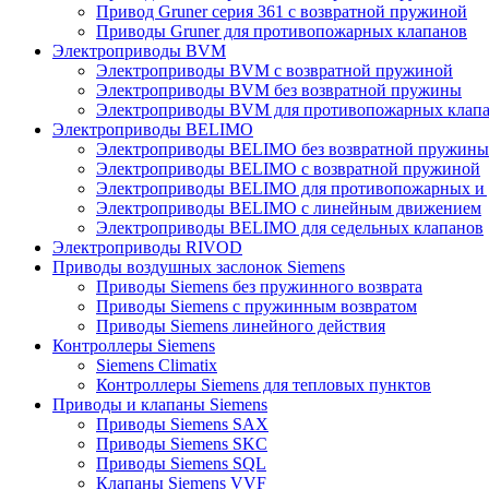
Привод Gruner серия 361 с возвратной пружиной
Приводы Gruner для противопожарных клапанов
Электроприводы BVM
Электроприводы BVM с возвратной пружиной
Электроприводы BVM без возвратной пружины
Электроприводы BVM для противопожарных клап
Электроприводы BELIMO
Электроприводы BELIMO без возвратной пружины
Электроприводы BELIMO с возвратной пружиной
Электроприводы BELIMO для противопожарных и
Электроприводы BELIMO с линейным движением
Электроприводы BELIMO для седельных клапанов
Электроприводы RIVOD
Приводы воздушных заслонок Siemens
Приводы Siemens без пружинного возврата
Приводы Siemens с пружинным возвратом
Приводы Siemens линейного действия
Контроллеры Siemens
Siemens Climatix
Контроллеры Siemens для тепловых пунктов
Приводы и клапаны Siemens
Приводы Siemens SAX
Приводы Siemens SKC
Приводы Siemens SQL
Клапаны Siemens VVF