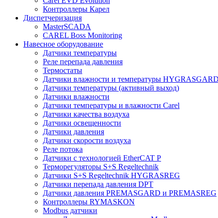
Carel EVD Evolution
Контроллеры Карел
Диспетчеризация
MasterSCADA
CAREL Boss Monitoring
Навесное оборудование
Датчики температуры
Реле перепада давления
Термостаты
Датчики влажности и температуры HYGRASGAR
Датчики температуры (активный выход)
Датчики влажности
Датчики температуры и влажности Carel
Датчики качества воздуха
Датчики освещенности
Датчики давления
Датчики скорости воздуха
Реле потока
Датчики с технологией EtherCAT P
Терморегуляторы S+S Regeltechnik
Датчики S+S Regeltechnik HYGRASREG
Датчики перепада давления DPT
Датчики давления PREMASGARD и PREMASREG
Контроллеры RYMASKON
Modbus датчики