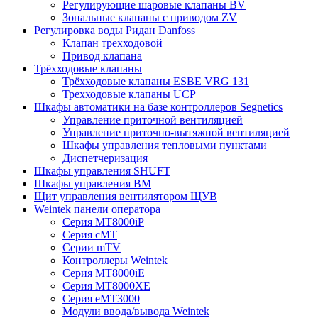
Регулирующие шаровые клапаны BV
Зональные клапаны с приводом ZV
Регулировка воды Ридан Danfoss
Клапан трехходовой
Привод клапана
Трёхходовые клапаны
Трёхходовые клапаны ESBE VRG 131
Трехходовые клапаны UCP
Шкафы автоматики на базе контроллеров Segnetics
Управление приточной вентиляцией
Управление приточно-вытяжной вентиляцией
Шкафы управления тепловыми пунктами
Диспетчеризация
Шкафы управления SHUFT
Шкафы управления BM
Щит управления вентилятором ЩУВ
Weintek панели оператора
Серия MT8000iP
Серия cMT
Серии mTV
Контроллеры Weintek
Серия MT8000iE
Серия MT8000XE
Серия eMT3000
Модули ввода/вывода Weintek