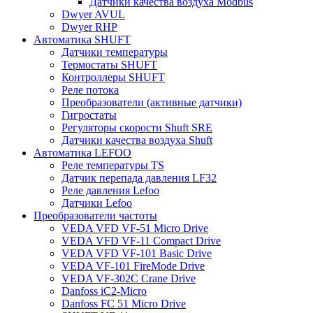
Датчики качества воздуха Modbus
Dwyer AVUL
Dwyer RHP
Автоматика SHUFT
Датчики температуры
Термостаты SHUFT
Контроллеры SHUFT
Реле потока
Преобразователи (активные датчики)
Гигростаты
Регуляторы скорости Shuft SRE
Датчики качества воздуха Shuft
Автоматика LEFOO
Реле температуры TS
Датчик перепада давления LF32
Реле давления Lefoo
Датчики Lefoo
Преобразователи частоты
VEDA VFD VF-51 Micro Drive
VEDA VFD VF-11 Compact Drive
VEDA VFD VF-101 Basic Drive
VEDA VF-101 FireMode Drive
VEDA VF-302C Crane Drive
Danfoss iC2-Micro
Danfoss FC 51 Micro Drive