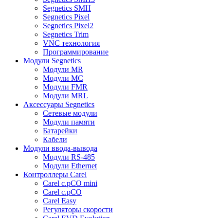
Segnetics SMH
Segnetics Pixel
Segnetics Pixel2
Segnetics Trim
VNC технология
Программирование
Модули Segnetics
Модули MR
Модули MC
Модули FMR
Модули MRL
Аксессуары Segnetics
Сетевые модули
Модули памяти
Батарейки
Кабели
Модули ввода-вывода
Модули RS-485
Модули Ethernet
Контроллеры Carel
Carel c.pCO mini
Carel c.pCO
Carel Easy
Регуляторы скорости