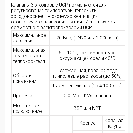
Клапаны 3-х ходовые UCP применяются для
регулирования температуры тепло- или
холодоносителя в системах вентиляции,
отопления и кондиционирования. Используется
совместно с электроприводами UCP.
Максимальное
20 Бар, (PN20 или 2 000 кПа)
давление
Максимальная
5…110°C, при температуре
температура
окружающей среды 40°C
теплоносителя
Охлажденная, горячая вода,
Область
гликолевые растворы (до 50%)
применения
Насыщенный пар (15% 103 кПа)
Протечка
0.01% от KVs клапана
Монтажное
BSP или NPT
подключение
Кованая
Корпус
латунь