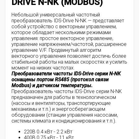
DRIVE N-NK (MODBUS)
Небольшой универсальный частотный
преобразователь IDS-Drive N-NK — представляет
собой устройство с векторным управлением,
которое обладает несколькими режимами
управления: простое векторное управление,
управление напряжением/частотой, расширенное
управление V/F. Продвинутый алгоритм
векторного управления позволяет достичь более
стабильной работы на малых скоростях и усилить
момент на низких частотах.
Преобразователи частоты IDS-Drive серии N-NK
оснащены портом RS485 (протокол связи
Modbus) и датчиком температуры.
Преобразователь частоты IDS-Drive серии N-NK
предназначен для работы в технологическом
(насосы и вентиляторы, транспортирующие
механизмы и т.п.) и энергосберегающем
оборудовании (станции управления насосами,
системы климата и кондиционирования и т.п.).
220В 0.4 кВт - 2.2 кВт
400В 0.75 кВт - 11 кВт