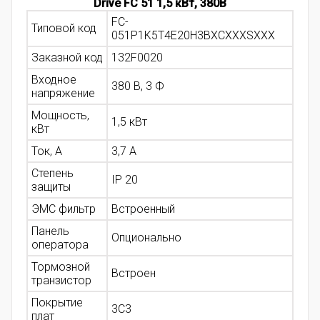
Drive FC 51 1,5 кВт, 380В
FC-
Типовой код
051P1K5T4E20H3BXCXXXSXXX
Заказной код
132F0020
Входное
380 В, 3 Ф
напряжение
Мощность,
1,5 кВт
кВт
Ток, А
3,7 А
Степень
IP 20
защиты
ЭМС фильтр
Встроенный
Панель
Опционально
оператора
Тормозной
Встроен
транзистор
Покрытие
3С3
плат