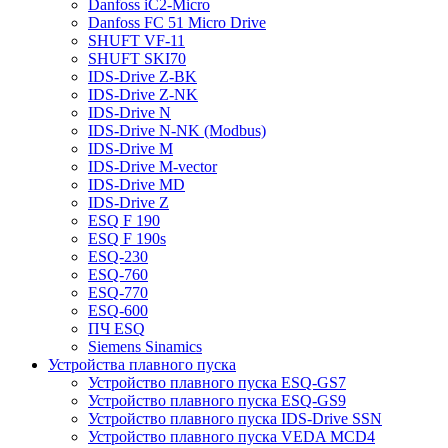
Danfoss iC2-Micro
Danfoss FC 51 Micro Drive
SHUFT VF-11
SHUFT SKI70
IDS-Drive Z-BK
IDS-Drive Z-NK
IDS-Drive N
IDS-Drive N-NK (Modbus)
IDS-Drive M
IDS-Drive M-vector
IDS-Drive MD
IDS-Drive Z
ESQ F 190
ESQ F 190s
ESQ-230
ESQ-760
ESQ-770
ESQ-600
ПЧ ESQ
Siemens Sinamics
Устройства плавного пуска
Устройство плавного пуска ESQ-GS7
Устройство плавного пуска ESQ-GS9
Устройство плавного пуска IDS-Drive SSN
Устройство плавного пуска VEDA MCD4