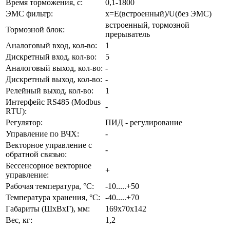
Время торможения, с:
0,1-1800
ЭМС фильтр:
x=E(встроенный)/U(без ЭМС)
встроенный, тормозной
Тормозной блок:
прерыватель
Аналоговый вход, кол-во:
1
Дискретный вход, кол-во:
5
Аналоговый выход, кол-во:
-
Дискретный выход, кол-во:
-
Релейный выход, кол-во:
1
Интерфейс RS485 (Modbus
-
RTU):
Регулятор:
ПИД - регулирование
Управление по ВЧХ:
-
Векторное управление с
-
обратной связью:
Бессенсорное векторное
+
управление:
Рабочая температура, °С:
-10.....+50
Температура хранения, °С:
-40.....+70
Габариты (ШхВхГ), мм:
169x70x142
Вес, кг:
1,2