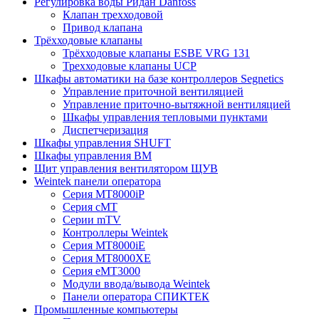
Регулировка воды Ридан Danfoss
Клапан трехходовой
Привод клапана
Трёхходовые клапаны
Трёхходовые клапаны ESBE VRG 131
Трехходовые клапаны UCP
Шкафы автоматики на базе контроллеров Segnetics
Управление приточной вентиляцией
Управление приточно-вытяжной вентиляцией
Шкафы управления тепловыми пунктами
Диспетчеризация
Шкафы управления SHUFT
Шкафы управления BM
Щит управления вентилятором ЩУВ
Weintek панели оператора
Серия MT8000iP
Серия cMT
Серии mTV
Контроллеры Weintek
Серия MT8000iE
Серия MT8000XE
Серия eMT3000
Модули ввода/вывода Weintek
Панели оператора СПИКТЕК
Промышленные компьютеры