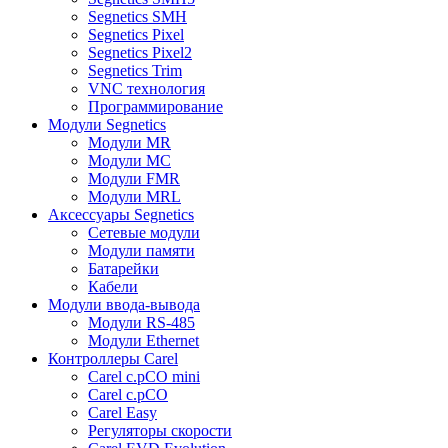
Segnetics SMH
Segnetics Pixel
Segnetics Pixel2
Segnetics Trim
VNC технология
Программирование
Модули Segnetics
Модули MR
Модули MC
Модули FMR
Модули MRL
Аксессуары Segnetics
Сетевые модули
Модули памяти
Батарейки
Кабели
Модули ввода-вывода
Модули RS-485
Модули Ethernet
Контроллеры Carel
Carel c.pCO mini
Carel c.pCO
Carel Easy
Регуляторы скорости