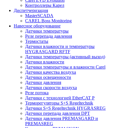
Carel EVD Evolution
Контроллеры Карел
Диспетчеризация
MasterSCADA
CAREL Boss Monitoring
Навесное оборудование
Датчики температуры
Реле перепада давления
Термостаты
Датчики влажности и температуры
HYGRASGARD RFTF
Датчики температуры (активный выход)
Датчики влажности
Датчики температуры и влажности Carel
Датчики качества воздуха
Датчики освещенности
Датчики давления
Датчики скорости воздуха
Реле потока
Датчики с технологией EtherCAT P
Терморегуляторы S+S Regeltechnik
Датчики S+S Regeltechnik HYGRASREG
Датчики перепада давления DPT
Датчики давления PREMASGARD и
PREMASREG