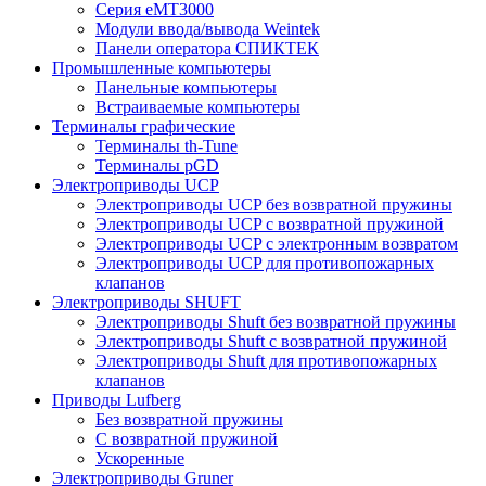
Серия eMT3000
Модули ввода/вывода Weintek
Панели оператора СПИКТЕК
Промышленные компьютеры
Панельные компьютеры
Встраиваемые компьютеры
Терминалы графические
Терминалы th-Tune
Терминалы pGD
Электроприводы UCP
Электроприводы UCP без возвратной пружины
Электроприводы UCP с возвратной пружиной
Электроприводы UCP с электронным возвратом
Электроприводы UCP для противопожарных
клапанов
Электроприводы SHUFT
Электроприводы Shuft без возвратной пружины
Электроприводы Shuft с возвратной пружиной
Электроприводы Shuft для противопожарных
клапанов
Приводы Lufberg
Без возвратной пружины
С возвратной пружиной
Ускоренные
Электроприводы Gruner