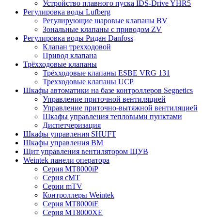
Устройство плавного пуска IDS-Drive YHR5
Регулировка воды Lufberg
Регулирующие шаровые клапаны BV
Зональные клапаны с приводом ZV
Регулировка воды Ридан Danfoss
Клапан трехходовой
Привод клапана
Трёхходовые клапаны
Трёхходовые клапаны ESBE VRG 131
Трехходовые клапаны UCP
Шкафы автоматики на базе контроллеров Segnetics
Управление приточной вентиляцией
Управление приточно-вытяжной вентиляцией
Шкафы управления тепловыми пунктами
Диспетчеризация
Шкафы управления SHUFT
Шкафы управления BM
Щит управления вентилятором ЩУВ
Weintek панели оператора
Серия MT8000iP
Серия cMT
Серии mTV
Контроллеры Weintek
Серия MT8000iE
Серия MT8000XE