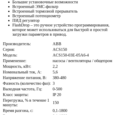
Большие установочные возможности
Встроенный ЭМС-фильтр
Встроенный тормозной прерыватель
Встроенный потенциометр
ПИД регулятор
FlashDrop – это ручное устройство программирования,
которое может использоваться для быстрой и простой
загрузки параметров в привод.
Производитель:
ABB
Серия:
ACS150
Модель:
ACS150-03E-05A6-4
Применение:
насосы / вентиляторы / общепром
Мощность, кВт:
2,2
Номинальный ток, А:
5,6
Напряжение питания, В:
380-480
Фазность (количество фаз):
3
Выходная частота, Гц:
0-500
Класс защиты:
IP 20
Перегрузка, % в течение 1
150
минуты:
Время разгона, с:
0,1-1800