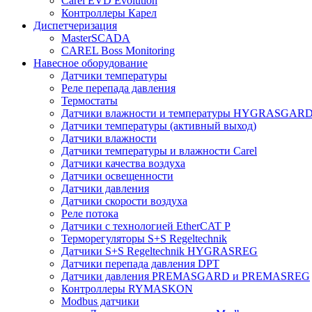
Carel EVD Evolution
Контроллеры Карел
Диспетчеризация
MasterSCADA
CAREL Boss Monitoring
Навесное оборудование
Датчики температуры
Реле перепада давления
Термостаты
Датчики влажности и температуры HYGRASGAR
Датчики температуры (активный выход)
Датчики влажности
Датчики температуры и влажности Carel
Датчики качества воздуха
Датчики освещенности
Датчики давления
Датчики скорости воздуха
Реле потока
Датчики с технологией EtherCAT P
Терморегуляторы S+S Regeltechnik
Датчики S+S Regeltechnik HYGRASREG
Датчики перепада давления DPT
Датчики давления PREMASGARD и PREMASREG
Контроллеры RYMASKON
Modbus датчики