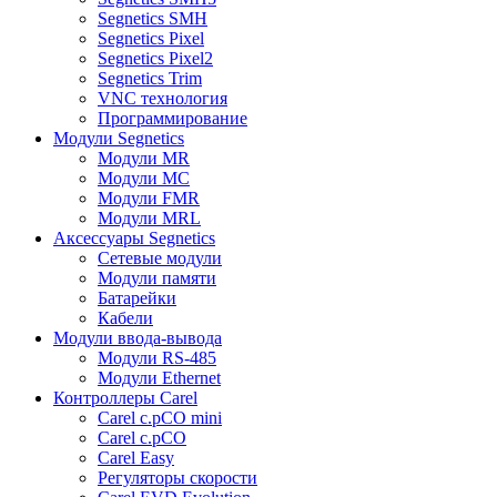
Segnetics SMH
Segnetics Pixel
Segnetics Pixel2
Segnetics Trim
VNC технология
Программирование
Модули Segnetics
Модули MR
Модули MC
Модули FMR
Модули MRL
Аксессуары Segnetics
Сетевые модули
Модули памяти
Батарейки
Кабели
Модули ввода-вывода
Модули RS-485
Модули Ethernet
Контроллеры Carel
Carel c.pCO mini
Carel c.pCO
Carel Easy
Регуляторы скорости