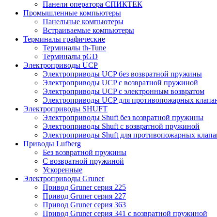
Панели оператора СПИКТЕК
Промышленные компьютеры
Панельные компьютеры
Встраиваемые компьютеры
Терминалы графические
Терминалы th-Tune
Терминалы pGD
Электроприводы UCP
Электроприводы UCP без возвратной пружины
Электроприводы UCP с возвратной пружиной
Электроприводы UCP с электронным возвратом
Электроприводы UCP для противопожарных клапа
Электроприводы SHUFT
Электроприводы Shuft без возвратной пружины
Электроприводы Shuft с возвратной пружиной
Электроприводы Shuft для противопожарных клапа
Приводы Lufberg
Без возвратной пружины
С возвратной пружиной
Ускоренные
Электроприводы Gruner
Привод Gruner серия 225
Привод Gruner серия 227
Привод Gruner серия 363
Привод Gruner серия 341 с возвратной пружиной