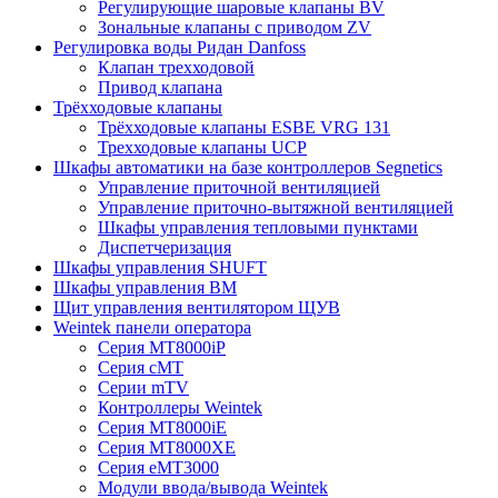
Регулирующие шаровые клапаны BV
Зональные клапаны с приводом ZV
Регулировка воды Ридан Danfoss
Клапан трехходовой
Привод клапана
Трёхходовые клапаны
Трёхходовые клапаны ESBE VRG 131
Трехходовые клапаны UCP
Шкафы автоматики на базе контроллеров Segnetics
Управление приточной вентиляцией
Управление приточно-вытяжной вентиляцией
Шкафы управления тепловыми пунктами
Диспетчеризация
Шкафы управления SHUFT
Шкафы управления BM
Щит управления вентилятором ЩУВ
Weintek панели оператора
Серия MT8000iP
Серия cMT
Серии mTV
Контроллеры Weintek
Серия MT8000iE
Серия MT8000XE
Серия eMT3000
Модули ввода/вывода Weintek