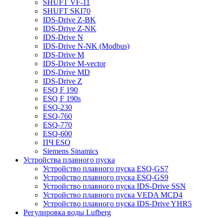
SHUFT VF-11
SHUFT SKI70
IDS-Drive Z-BK
IDS-Drive Z-NK
IDS-Drive N
IDS-Drive N-NK (Modbus)
IDS-Drive M
IDS-Drive M-vector
IDS-Drive MD
IDS-Drive Z
ESQ F 190
ESQ F 190s
ESQ-230
ESQ-760
ESQ-770
ESQ-600
ПЧ ESQ
Siemens Sinamics
Устройства плавного пуска
Устройство плавного пуска ESQ-GS7
Устройство плавного пуска ESQ-GS9
Устройство плавного пуска IDS-Drive SSN
Устройство плавного пуска VEDA MCD4
Устройство плавного пуска IDS-Drive YHR5
Регулировка воды Lufberg