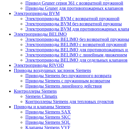
Привод Gruner серия 361 с возвратной пружиной
Приводы Gruner для противопожарных клапанов
Электроприводы BVM
Электроприводы BVM с возвратной пружиной
Электроприводы BVM без возвратной пружины
Электроприводы BVM для противопожарных клап
Электроприводы BELIMO
Электроприводы BELIMO без возвратной пружины
Электроприводы BELIMO с возвратной пружиной
Электроприводы BELIMO для противопожарных и
Электроприводы BELIMO с линейным движением
Электроприводы BELIMO для седельных клапанов
Электроприводы RIVOD
Приводы воздушных заслонок Siemens
Приводы Siemens без пружинного возврата
Приводы Siemens с пружинным возвратом
Приводы Siemens линейного действия
Контроллеры Siemens
Siemens Climatix
Контроллеры Siemens для тепловых пунктов
Приводы и клапаны Siemens
Приводы Siemens SAX
Приводы Siemens SKC
Приводы Siemens SQL
Клапаны Siemens VVF