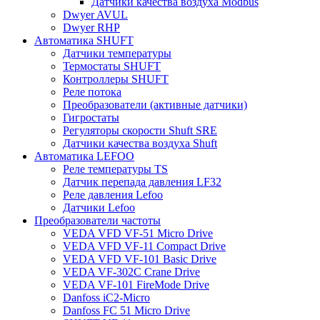
Датчики качества воздуха Modbus
Dwyer AVUL
Dwyer RHP
Автоматика SHUFT
Датчики температуры
Термостаты SHUFT
Контроллеры SHUFT
Реле потока
Преобразователи (активные датчики)
Гигростаты
Регуляторы скорости Shuft SRE
Датчики качества воздуха Shuft
Автоматика LEFOO
Реле температуры TS
Датчик перепада давления LF32
Реле давления Lefoo
Датчики Lefoo
Преобразователи частоты
VEDA VFD VF-51 Micro Drive
VEDA VFD VF-11 Compact Drive
VEDA VFD VF-101 Basic Drive
VEDA VF-302C Crane Drive
VEDA VF-101 FireMode Drive
Danfoss iC2-Micro
Danfoss FC 51 Micro Drive