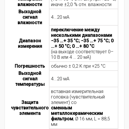
влажности
иначе ±2,0 % отн. влажности
Выходной
сигнал
4...20 мА
влажности
переключение между
несколькими диапазонами
Диапазон
−35 ...+ 35 °C; −35 ...+ 75 °C; 0
измерения
...+ 50 °C; 0 ...+ 80 °C
(на выходе соответствует 0–
10 B или 4 … 20 мА)
Погрешность
обычно ± 0,2 K при +25 °C
Выходной
сигнал
4...20 мА
температуры
вставная измерительная
головка (чувствительный
Защита
элемент) со
чувствительного
сменным
элемента
металлокерамическим
фильтром
, Ø 16 мм, L = 88,5
мм