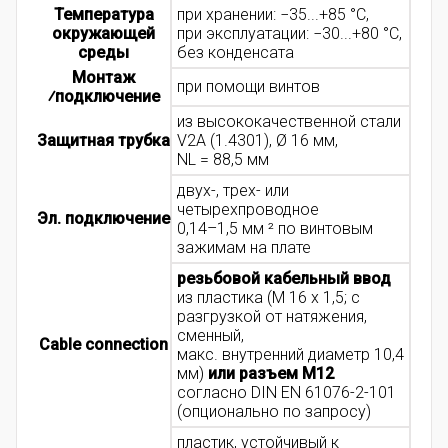
Температура
при хранении: −35...+85 °C,
окружающей
при эксплуатации: −30...+80 °C,
среды
без конденсата
Монтаж
при помощи винтов
⁄подключение
из высококачественной стали
Защитная трубка
V2A (1.4301), Ø 16 мм,
NL = 88,5 мм
двух-, трех- или
четырехпроводное
Эл. подключение
0,14–1,5 мм ² по винтовым
зажимам на плате
резьбовой кабельный ввод
из пластика (M 16 x 1,5; с
разгрузкой от натяжения,
сменный,
Cable connection
макс. внутренний диаметр 10,4
мм)
или разъем M12
согласно DIN EN 61076-2-101
(опционально по запросу)
пластик, устойчивый к