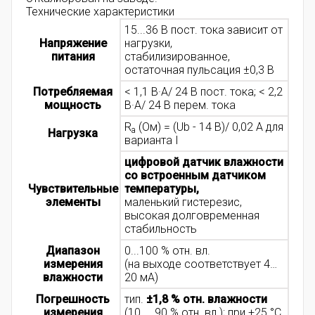
Технические характеристики
15...36 В пост. тока зависит от
Напряжение
нагрузки,
питания
стабилизированное,
остаточная пульсация ±0,3 В
Потребляемая
< 1,1 В·А/ 24 В пост. тока; < 2,2
мощность
В·А/ 24 В перем. тока
R
(Ом) = (Ub - 14 В)/ 0,02 А для
a
Нагрузка
варианта I
цифровой датчик влажности
со встроенным датчиком
Чувствительные
температуры,
элементы
маленький гистерезис,
высокая долговременная
стабильность
Диапазон
0...100 % отн. вл.
измерения
(на выходе соответствует 4…
влажности
20 мА)
Погрешность
тип.
±1,8 % отн. влажности
измерения
(10 ... 90 % отн. вл.); при +25 °C,