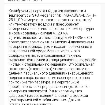
Калибруемый наружный датчик влажности и
температуры S+S Regeltechnik HYGRASGARD
AFTF-
25-I-LCD
измеряет относительную влажность и/
или температуру воздуха и преобразует
измеряемые величины влажности и температуры
в нормированный сигнал 4...20 мА.
Датчик влажности и температуры AFTF-25-I-LCD
позволяет переключаться между 4 диапазонами
измерения температуры и находит применение в
неагрессивной среде без значительного
содержания пыли, в холодильной технике,
системах вентиляции и кондиционирования, особо
чистых и стерильных помещениях. Относительная
влажность (в процентах) является частным от
деления парциального давления ненасыщенного
водяного пара на давление насыщенного пара
при той же температуре. Измерительные
преобразователи предназначены для точного
измерения влажности. В них используется
цифровой измерительный элемент с высокой
долговременной стабильностью. Датчик
откалиброван на заводе.