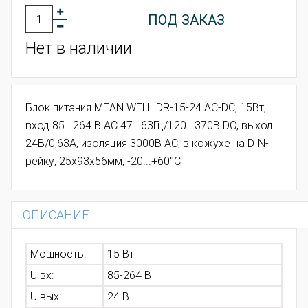
ПОД ЗАКАЗ
Нет в наличии
Блок питания MEAN WELL DR-15-24 AC-DC, 15Вт,
вход 85...264 В AC 47...63Гц/120...370В DC, выход
24В/0,63А, изоляция 3000В AC, в кожухе на DIN-
рейку, 25х93х56мм, -20...+60°С
ОПИСАНИЕ
Мощность:
15 Вт
U вх:
85-264 В
U вых:
24 В