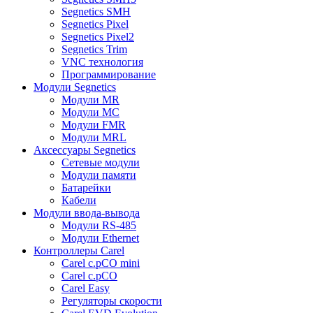
Segnetics SMH
Segnetics Pixel
Segnetics Pixel2
Segnetics Trim
VNC технология
Программирование
Модули Segnetics
Модули MR
Модули MC
Модули FMR
Модули MRL
Аксессуары Segnetics
Сетевые модули
Модули памяти
Батарейки
Кабели
Модули ввода-вывода
Модули RS-485
Модули Ethernet
Контроллеры Carel
Carel c.pCO mini
Carel c.pCO
Carel Easy
Регуляторы скорости