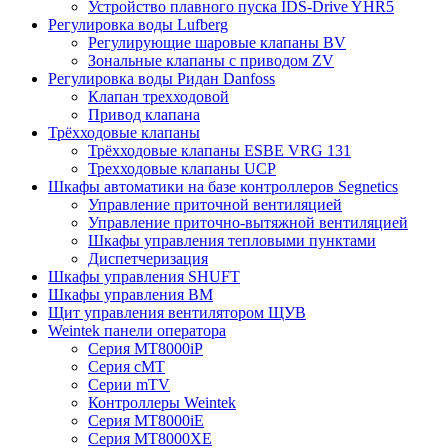
Устройство плавного пуска IDS-Drive YHR5
Регулировка воды Lufberg
Регулирующие шаровые клапаны BV
Зональные клапаны с приводом ZV
Регулировка воды Ридан Danfoss
Клапан трехходовой
Привод клапана
Трёхходовые клапаны
Трёхходовые клапаны ESBE VRG 131
Трехходовые клапаны UCP
Шкафы автоматики на базе контроллеров Segnetics
Управление приточной вентиляцией
Управление приточно-вытяжной вентиляцией
Шкафы управления тепловыми пунктами
Диспетчеризация
Шкафы управления SHUFT
Шкафы управления BM
Щит управления вентилятором ЩУВ
Weintek панели оператора
Серия MT8000iP
Серия cMT
Серии mTV
Контроллеры Weintek
Серия MT8000iE
Серия MT8000XE