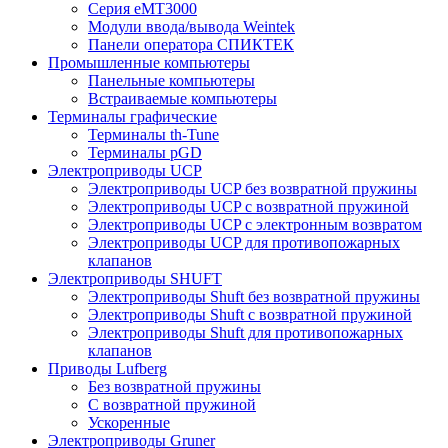
Серия eMT3000
Модули ввода/вывода Weintek
Панели оператора СПИКТЕК
Промышленные компьютеры
Панельные компьютеры
Встраиваемые компьютеры
Терминалы графические
Терминалы th-Tune
Терминалы pGD
Электроприводы UCP
Электроприводы UCP без возвратной пружины
Электроприводы UCP с возвратной пружиной
Электроприводы UCP с электронным возвратом
Электроприводы UCP для противопожарных
клапанов
Электроприводы SHUFT
Электроприводы Shuft без возвратной пружины
Электроприводы Shuft с возвратной пружиной
Электроприводы Shuft для противопожарных
клапанов
Приводы Lufberg
Без возвратной пружины
С возвратной пружиной
Ускоренные
Электроприводы Gruner