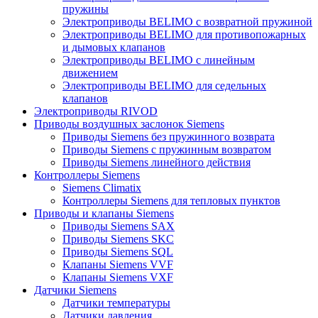
пружины
Электроприводы BELIMO с возвратной пружиной
Электроприводы BELIMO для противопожарных
и дымовых клапанов
Электроприводы BELIMO с линейным
движением
Электроприводы BELIMO для седельных
клапанов
Электроприводы RIVOD
Приводы воздушных заслонок Siemens
Приводы Siemens без пружинного возврата
Приводы Siemens с пружинным возвратом
Приводы Siemens линейного действия
Контроллеры Siemens
Siemens Climatix
Контроллеры Siemens для тепловых пунктов
Приводы и клапаны Siemens
Приводы Siemens SAX
Приводы Siemens SKC
Приводы Siemens SQL
Клапаны Siemens VVF
Клапаны Siemens VXF
Датчики Siemens
Датчики температуры
Датчики давления