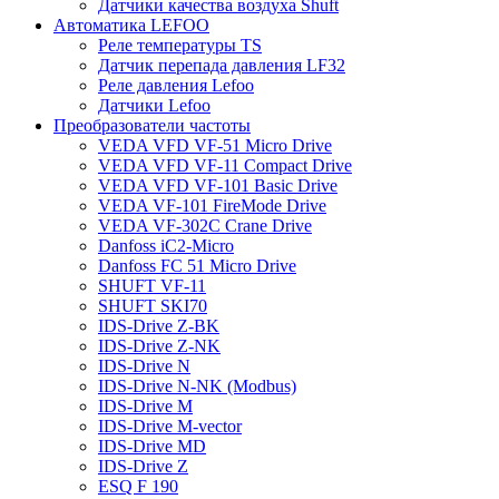
Датчики качества воздуха Shuft
Автоматика LEFOO
Реле температуры TS
Датчик перепада давления LF32
Реле давления Lefoo
Датчики Lefoo
Преобразователи частоты
VEDA VFD VF-51 Micro Drive
VEDA VFD VF-11 Compact Drive
VEDA VFD VF-101 Basic Drive
VEDA VF-101 FireMode Drive
VEDA VF-302C Crane Drive
Danfoss iC2-Micro
Danfoss FC 51 Micro Drive
SHUFT VF-11
SHUFT SKI70
IDS-Drive Z-BK
IDS-Drive Z-NK
IDS-Drive N
IDS-Drive N-NK (Modbus)
IDS-Drive M
IDS-Drive M-vector
IDS-Drive MD
IDS-Drive Z
ESQ F 190