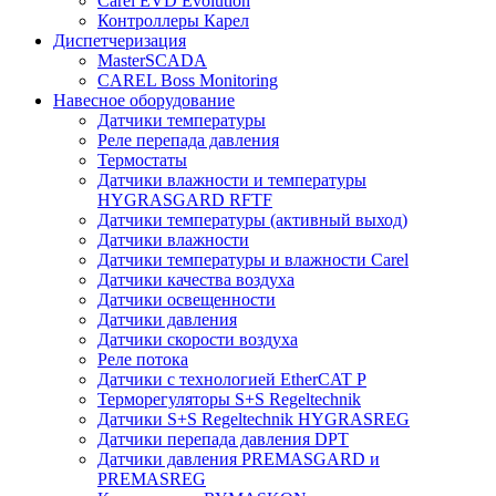
Carel EVD Evolution
Контроллеры Карел
Диспетчеризация
MasterSCADA
CAREL Boss Monitoring
Навесное оборудование
Датчики температуры
Реле перепада давления
Термостаты
Датчики влажности и температуры
HYGRASGARD RFTF
Датчики температуры (активный выход)
Датчики влажности
Датчики температуры и влажности Carel
Датчики качества воздуха
Датчики освещенности
Датчики давления
Датчики скорости воздуха
Реле потока
Датчики с технологией EtherCAT P
Терморегуляторы S+S Regeltechnik
Датчики S+S Regeltechnik HYGRASREG
Датчики перепада давления DPT
Датчики давления PREMASGARD и
PREMASREG