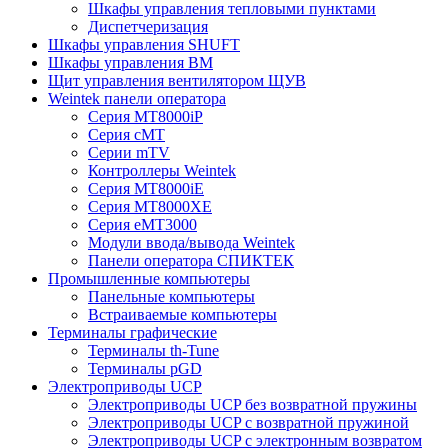
Шкафы управления тепловыми пунктами
Диспетчеризация
Шкафы управления SHUFT
Шкафы управления BM
Щит управления вентилятором ЩУВ
Weintek панели оператора
Серия MT8000iP
Серия cMT
Серии mTV
Контроллеры Weintek
Серия MT8000iE
Серия MT8000XE
Серия eMT3000
Модули ввода/вывода Weintek
Панели оператора СПИКТЕК
Промышленные компьютеры
Панельные компьютеры
Встраиваемые компьютеры
Терминалы графические
Терминалы th-Tune
Терминалы pGD
Электроприводы UCP
Электроприводы UCP без возвратной пружины
Электроприводы UCP с возвратной пружиной
Электроприводы UCP с электронным возвратом