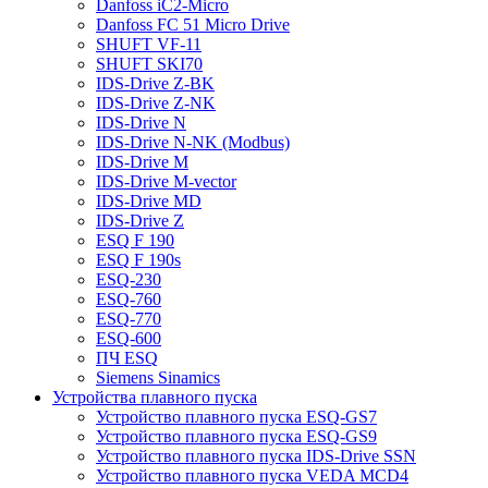
Danfoss iC2-Micro
Danfoss FC 51 Micro Drive
SHUFT VF-11
SHUFT SKI70
IDS-Drive Z-BK
IDS-Drive Z-NK
IDS-Drive N
IDS-Drive N-NK (Modbus)
IDS-Drive M
IDS-Drive M-vector
IDS-Drive MD
IDS-Drive Z
ESQ F 190
ESQ F 190s
ESQ-230
ESQ-760
ESQ-770
ESQ-600
ПЧ ESQ
Siemens Sinamics
Устройства плавного пуска
Устройство плавного пуска ESQ-GS7
Устройство плавного пуска ESQ-GS9
Устройство плавного пуска IDS-Drive SSN
Устройство плавного пуска VEDA MCD4