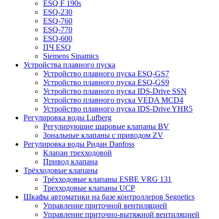
ESQ F 190s
ESQ-230
ESQ-760
ESQ-770
ESQ-600
ПЧ ESQ
Siemens Sinamics
Устройства плавного пуска
Устройство плавного пуска ESQ-GS7
Устройство плавного пуска ESQ-GS9
Устройство плавного пуска IDS-Drive SSN
Устройство плавного пуска VEDA MCD4
Устройство плавного пуска IDS-Drive YHR5
Регулировка воды Lufberg
Регулирующие шаровые клапаны BV
Зональные клапаны с приводом ZV
Регулировка воды Ридан Danfoss
Клапан трехходовой
Привод клапана
Трёхходовые клапаны
Трёхходовые клапаны ESBE VRG 131
Трехходовые клапаны UCP
Шкафы автоматики на базе контроллеров Segnetics
Управление приточной вентиляцией
Управление приточно-вытяжной вентиляцией