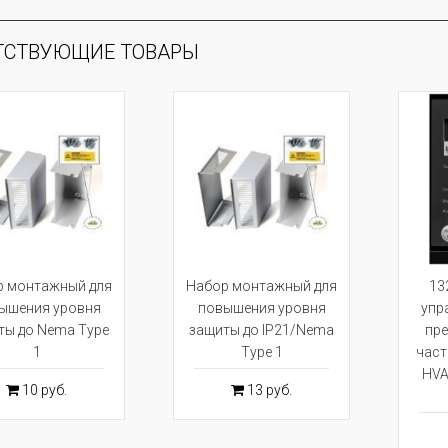
ТСТВУЮЩИЕ ТОВАРЫ
р монтажный для
Набор монтажный для
13
ышения уровня
повышения уровня
упр
ты до Nema Type
защиты до IP21/Nema
пре
1
Type 1
част
HVA
10 руб.
13 руб.