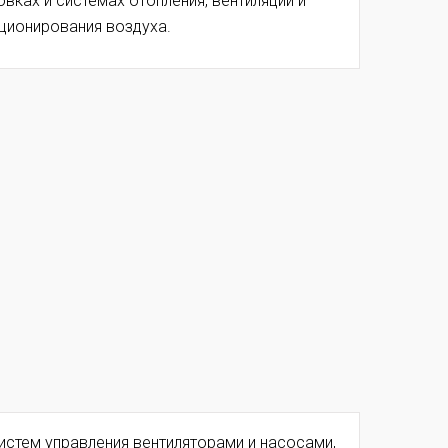
овках и системах отопления, вентиляции и
ционирования воздуха.
систем управления вентиляторами и насосами,