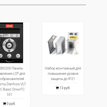
2B0200 Панель
Набор монтажный для
авления LCP для
повышения уровня
образователей
защиты до IP21
оты Danfoss VLT
13 руб.
C Basic Drive FC
101
0 руб.