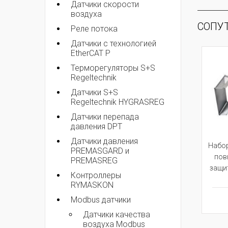
Датчики скорости
воздуха
СОПУ
Реле потока
Датчики с технологией
EtherCAT P
Терморегуляторы S+S
Regeltechnik
Датчики S+S
Regeltechnik HYGRASREG
Датчики перепада
давления DPT
Датчики давления
Набо
PREMASGARD и
пов
PREMASREG
защи
Контроллеры
RYMASKON
Modbus датчики
Датчики качества
воздуха Modbus