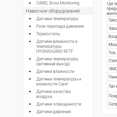
CAREL Boss Monitoring
где 
пред
Навесное оборудование
вент
Датчики температуры
Тип
Реле перепада давления
Зак
Термостаты
Вхо
Датчики влажности и
Мощ
температуры
HYGRASGARD RFTF
Ток,
Датчики температуры
Сте
(активный выход)
ЭМС
Датчики влажности
Пан
Датчики температуры и
влажности Carel
Тип 
Датчики качества
Пок
воздуха
Сет
Датчики освещенности
Датчики давления