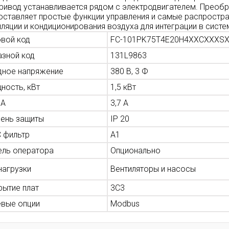
привод устанавливается рядом с электродвигателем. Преобр
оставляет простые функции управления и самые распростра
иляции и кондиционирования воздуха для интеграции в систе
овой код
FC-101PK75T4E20H4XXCXXXS
азной код
131L9863
дное напряжение
380 В, 3 Ф
ность, кВт
1,5 кВт
 А
3,7 А
пень защиты
IP 20
 фильтр
A1
ель оператора
Опционально
нагрузки
Вентиляторы и насосы
рытие плат
3С3
евые опции
Modbus