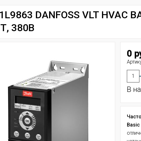
1L9863 DANFOSS VLT HVAC BAS
Т, 380В
0 р
Артик
В н
Часто
Basic 
отлич