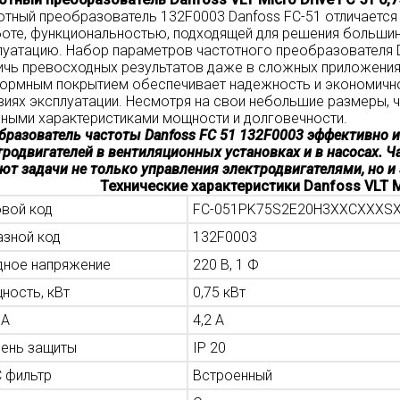
отный преобразователь 132F0003 Danfoss FC-51 отличаетс
боте, функциональностью, подходящей для решения большинс
луатацию. Набор параметров частотного преобразователя Da
ичь превосходных результатов даже в сложных приложениях
ормным покрытием обеспечивает надежность и экономичн
виях эксплуатации. Несмотря на свои небольшие размеры, 
чными характеристиками мощности и долговечности.
бразователь частоты Danfoss FC 51 132F0003 эффективно 
тродвигателей в вентиляционных установках и в насосах. Ч
ют задачи не только управления электродвигателями, но и
Технические характеристики Danfoss VLT Mi
овой код
FC-051PK75S2E20H3XXCXXXS
азной код
132F0003
дное напряжение
220 В, 1 Ф
ность, кВт
0,75 кВт
 А
4,2 А
пень защиты
IP 20
 фильтр
Встроенный