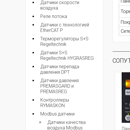
Пан
Датчики скорости
воздуха
Тор
Реле потока
Пок
Датчики с технологией
EtherCAT P
Сет
Терморегуляторы S+S
Regeltechnik
Датчики S+S
Regeltechnik HYGRASREG
СОПУ
Датчики перепада
давления DPT
Датчики давления
PREMASGARD и
PREMASREG
Контроллеры
RYMASKON
Modbus датчики
Датчики качества
воздуха Modbus
Пан