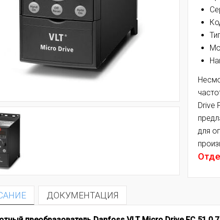
Се
Ко
Ти
Мо
На
Несмо
часто
Drive
предл
для о
произ
Отде
САНИЕ
ДОКУМЕНТАЦИЯ
отный преобразователь Danfoss VLT Micro Drive FC 51 0,75