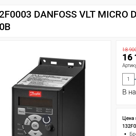
2F0003 DANFOSS VLT MICRO DR
0В
18 90
16 
Артик
В н
Цена 
132F0
Бр