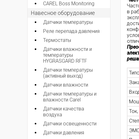
CAREL Boss Monitoring
Част
в ра
Навесное оборудование
эксп
Датчики температуры
дост
конф
Реле перепада давления
усло
Термостаты
отли
Прео
Датчики влажности и
элек
температуры
реша
HYGRASGARD RFTF
Датчики температуры
Тип
(активный выход)
Зак
Датчики влажности
Вхо
Датчики температуры и
влажности Carel
Мощ
Датчики качества
Ток,
воздуха
Сте
Датчики освещенности
ЭМС
Датчики давления