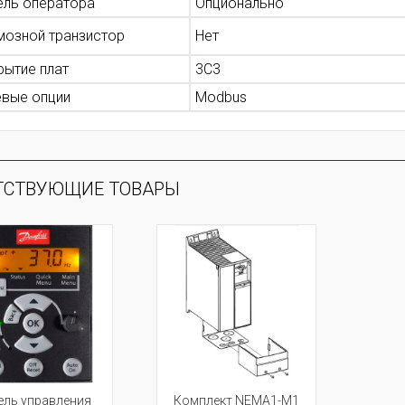
ель оператора
Опционально
мозной транзистор
Нет
рытие плат
3С3
евые опции
Modbus
ТСТВУЮЩИЕ ТОВАРЫ
ель управления
Комплект NEMA1-M1