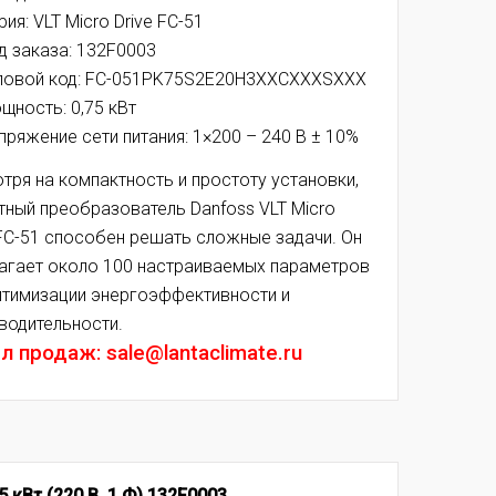
рия: VLT Micro Drive FC-51
д заказа: 132F0003
повой код:
FC-051PK75S2E20H3XXCXXXSXXX
щность: 0,75 кВт
пряжение сети питания: 1×200 – 240 В ± 10%
тря на компактность и простоту установки,
тный преобразователь Danfoss VLT Micro
 FC-51 способен решать сложные задачи. Он
агает около 100 настраиваемых параметров
птимизации энергоэффективности и
водительности.
л продаж: sale@lantaclimate.ru
 кВт (220 В, 1 Ф) 132F0003