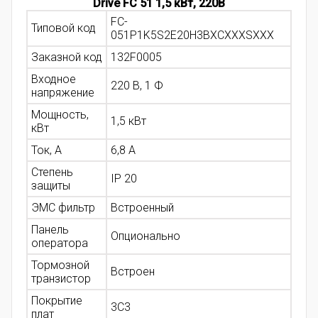
Drive FC 51 1,5 кВт, 220В
FC-
Типовой код
051P1K5S2E20H3BXCXXXSXXX
Заказной код
132F0005
Входное
220 В, 1 Ф
напряжение
Мощность,
1,5 кВт
кВт
Ток, А
6,8 А
Степень
IP 20
защиты
ЭМС фильтр
Встроенный
Панель
Опционально
оператора
Тормозной
Встроен
транзистор
Покрытие
3С3
плат