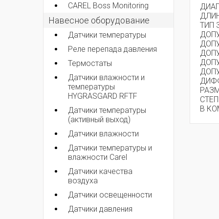
CAREL Boss Monitoring
ДИА
ДЛИН
Навесное оборудование
ТИП 
ДОП
Датчики температуры
ДОП
Реле перепада давления
ДОП
ДОП
Термостаты
ДОП
Датчики влажности и
ДИФФ
температуры
РАЗМ
HYGRASGARD RFTF
СТЕ
В КО
Датчики температуры
(активный выход)
Датчики влажности
Датчики температуры и
влажности Carel
Датчики качества
воздуха
Датчики освещенности
Датчики давления