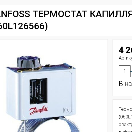
NFOSS ТЕРМОСТАТ КАПИЛЛЯ
60L126566)
4 2
Артик
В н
Термо
(060L
элект