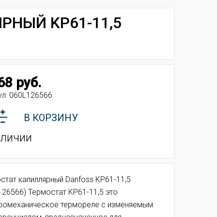
РНЫЙ KP61-11,5
68 руб.
ул:
060L126566
В КОРЗИНУ
аличии
стат капиллярный Danfoss KP61-11,5
126566) Термостат KP61-11,5 это
ромеханическое термореле с изменяемым