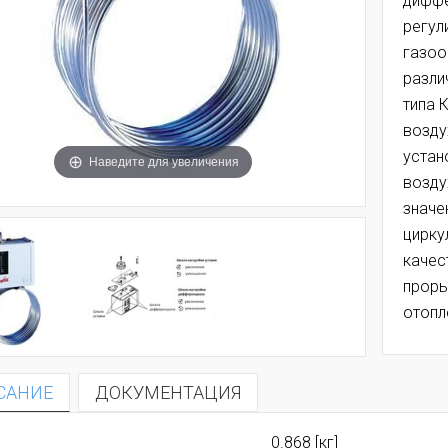
диффе
регул
газоо
разли
типа 
возду
устан
Наведите для увеличения
возду
значе
цирку
качес
проры
отопле
САНИЕ
ДОКУМЕНТАЦИЯ
0.868 [кг]