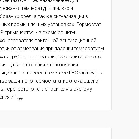
ренциалом, предназначенное для
ирования температуры жидких и
бразных сред, а также сигнализации в
чных промышленных установках. Термостат
КР применяется: - в схеме защиты
хонагревателя приточной вентиляционной
овки от замерзания при падении температуры
ха у трубок нагревателя ниже критического
ния; - для включения и выключения
ляционного насоса в системе ГВС здания; - в
тве защитного термостата, исключающего
в перегретого теплоносителя в систему
ния и т. д.