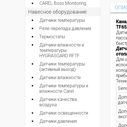
CAREL Boss Monitoring
ОПИ
Навесное оборудование
Датчики температуры
Кана
TF65
Реле перепада давления
Датч
Термостаты
пасс
быст
Датчики влажности и
Датч
температуры
отоп
HYGRASGARD RFTF
Для 
Датчики температуры
испо
(активный выход)
холо
приб
Датчики влажности
Техн
Датчики температуры и
Sen
влажности Carel
Доп
Датчики качества
дат
воздуха
Доп
Датчики освещенности
экс
Датчики давления
Доп