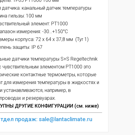
дель: TF65 PT1000 100 мм
п датчика: канальный датчик температуры
ина гильзы: 100 мм
вствительный элемент: PT1000
апазон измерения: -30…+150°C
змеры корпуса: 72 x 64 x 37,8 мм (Tyr 1)
епень защиты: IP 67
ьные датчики температуры S+S Regeltechnik
с чувствительным элементом PT1000 это
рические контактные термометры, которые
т для измерения температуры в жидкостях и
 и устанавливаются, например, в
проводах и резервуарах.
УПНЫ ДРУГИЕ КОНФИГУРАЦИИ (см. ниже)
тдел продаж: sale@lantaclimate.ru