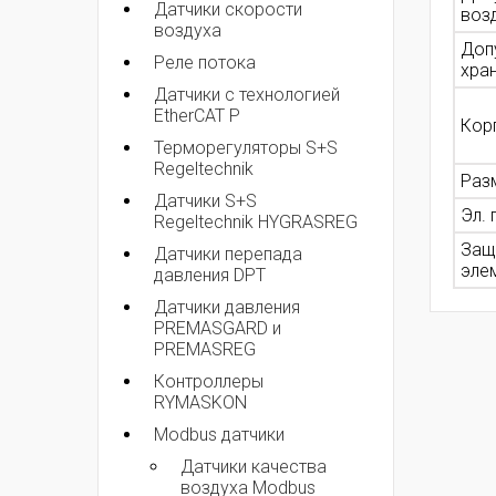
Датчики скорости
возд
воздуха
Доп
Реле потока
хран
Датчики с технологией
EtherCAT P
Кор
Терморегуляторы S+S
Regeltechnik
Раз
Датчики S+S
Эл.
Regeltechnik HYGRASREG
Защ
Датчики перепада
эле
давления DPT
Датчики давления
PREMASGARD и
PREMASREG
Контроллеры
RYMASKON
Modbus датчики
Датчики качества
воздуха Modbus