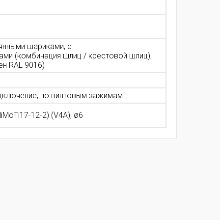
лянными шариками, с
ми (комбинация шлиц / крестовой шлиц),
ен RAL 9016)
подключение, по винтовым зажимам
iMoTi17-12-2) (V4A), ø6