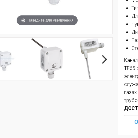
Мо
Ти
Дл
Наведите для увеличения
Чу
Ди
Ра
Ст
Канал
TF65 
элект
служа
газах
трубо
ДОСТ
О