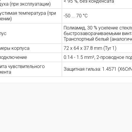
< 95 %, без конденсата
уха (при эксплуатации)
устимая температура (при
-50 ... 70 °C
ении)
Полиамид, 30 % усиление стек
пус
быстрозаворачиваемыми винта
Транспортный белый (аналогич
меры корпуса
72 x 64 x 37.8 mm (Tyr 1)
 подключение
0.14 - 1.5 mm², 2-проводное 
ита чувствительного
Защитная гильза: 1.4571 (X6CrN
мента