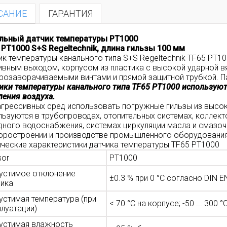
САНИЕ
ГАРАНТИЯ
льный датчик температуры PT1000
 PT1000 S+S Regeltechnik, д
лина гильзы 100 мм
ик температуры канального типа S+S Regeltechnik TF65 PT1
ивным выходом, корпусом из пластика с высокой ударной в
розаворачиваемыми винтами и прямой защитной трубкой. Па
ики температуры канального типа TF65 PT1000 используют
ления воздуха.
агрессивных сред использовать погружные гильзы из высок
льзуются в трубопроводах, отопительных системах, коллекто
дного водоснабжения, системах циркуляции масла и смазоч
оростроении и производстве промышленного оборудования,
ические характеристики датчика температуры TF65 PT1000
sor
PT1000
устимое отклонение
±0.3 % при 0 °C согласно DIN E
чика
устимая температура (при
< 70 °C на корпусе; -50 ... 300 
плуатации)
устимая влажность