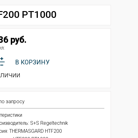
200 PT1000
86 руб.
л:
В КОРЗИНУ
аличии
по запросу
теристики
оизводитель: S+S Regeltechnik
рия: THERMASGARD HTF200