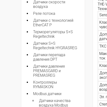
Датчики скорости
THE-
воздуха
Техн
Реле потока
Sen
Датчики с технологией
Кла
EtherCAT P
чув
Терморегуляторы S+S
Доп
Regeltechnik
дат
Датчики S+S
ТКС
Regeltechnik HYGRASREG
Мак
Датчики перепада
ток
давления DPT
Кла
Датчики давления
PREMASGARD и
Доп
PREMASREG
экс
Контроллеры
Доп
RYMASKON
возд
Modbus датчики
Эл.
Датчики качества
Степ
воздуха Modbus