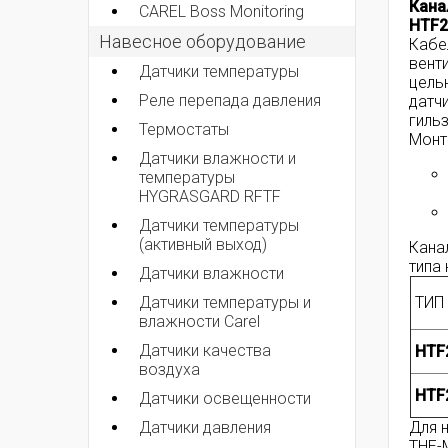
Кана
CAREL Boss Monitoring
HTF2
Навесное оборудование
Кабе
вент
Датчики температуры
цель
Реле перепада давления
датч
гильз
Термостаты
Монт
Датчики влажности и
температуры
HYGRASGARD RFTF
Датчики температуры
(активный выход)
Кана
типа 
Датчики влажности
Датчики температуры и
ТИП
влажности Carel
Датчики качества
HTF
воздуха
HTF2
Датчики освещенности
Датчики давления
Для 
THE-