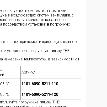
 используются в системах автоматики
уха в воздуховодах систем вентиляции, с
использовать в качестве канального
ика посредством установки в погружную
ествляется при помощи присоединительного
вом установки в погружную гильзу THE.
на измерение температуры, в зависимости от
он
Артикул
ий
105 °C
1101-6090-5211-110
180 °C
1101-6090-5211-120
пользуйте погружные гильзы THE:
икелированной латуни ⁄ оцинкованная