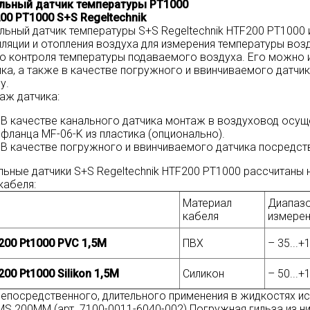
льный датчик температуры PT1000
00 PT1000 S+S Regeltechnik
льный датчик температуры S+S Regeltechnik HTF200 PT1000
иляции и отопления воздуха для измерения температуры возд
ю контроля температуры подаваемого воздуха. Его можно 
ика, а также в качестве погружного и ввинчиваемого датч
у.
аж датчика:
В качестве канального датчика монтаж в воздуховод осущ
фланца MF-06-K из пластика (опционально).
В качестве погружного и ввинчиваемого датчика посредст
льные датчики S+S Regeltechnik HTF200 PT1000 рассчитаны 
кабеля:
Материал
Диапаз
кабеля
измерен
200 Pt1000 PVC 1,5M
ПВХ
– 35...+
00 Pt1000 Silikon 1,5M
Силикон
– 50...+
непосредственного, длительного применения в жидкостях ис
MS 200MM (арт. 7100-0011-6040-002) Погружная гильза из н