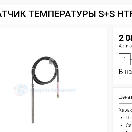
ТЧИК ТЕМПЕРАТУРЫ S+S HTF
2 0
Артику
В н
Цена 
Харак
Пр
Се