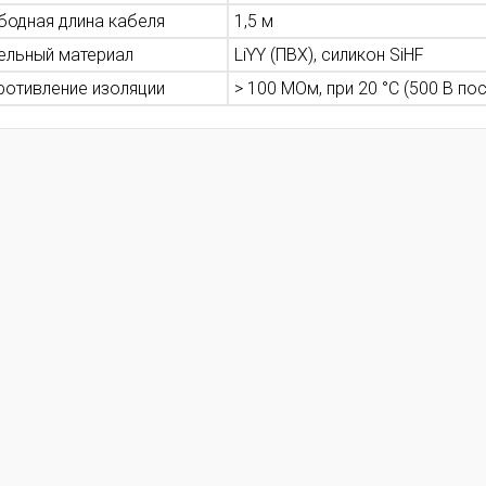
бодная длина кабеля
1,5 м
ельный материал
LiYY (ПВХ), силикон SiHF
ротивление изоляции
> 100 МОм, при 20 °C (500 В пос