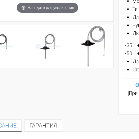
Мо
Наведите для увеличения
Ти
Дл
Чу
Ди
-35 ..
-50 ..
Дл
Ст
О
[При
САНИЕ
ГАРАНТИЯ