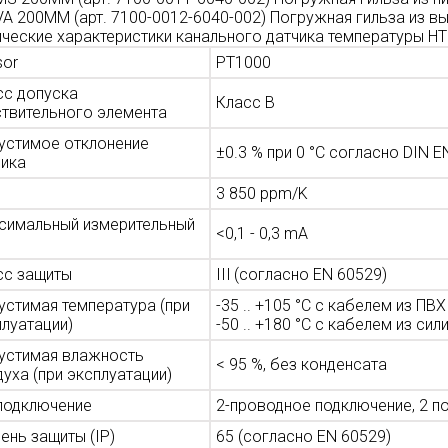
VA 200MM (арт. 7100-0012-6040-002) Погружная гильза из в
ические характеристики канального датчика температуры H
sor
PT1000
сс допуска
Класс В
ствительного элемента
устимое отклонение
±0.3 % при 0 °C согласно DIN E
чика
3 850 ppm/K
симальный измерительный
<0,1 - 0,3 mA
сс защиты
III (согласно EN 60529)
устимая температура (при
-35 .. +105 °C с кабелем из ПВХ
плуатации)
-50 .. +180 °C с кабелем из сил
устимая влажность
< 95 %, без конденсата
уха (при эксплуатации)
 подключение
2-проводное подключение, 2 по
ень защиты (IP)
65 (согласно EN 60529)