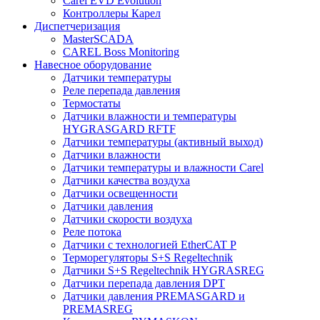
Carel EVD Evolution
Контроллеры Карел
Диспетчеризация
MasterSCADA
CAREL Boss Monitoring
Навесное оборудование
Датчики температуры
Реле перепада давления
Термостаты
Датчики влажности и температуры
HYGRASGARD RFTF
Датчики температуры (активный выход)
Датчики влажности
Датчики температуры и влажности Carel
Датчики качества воздуха
Датчики освещенности
Датчики давления
Датчики скорости воздуха
Реле потока
Датчики с технологией EtherCAT P
Терморегуляторы S+S Regeltechnik
Датчики S+S Regeltechnik HYGRASREG
Датчики перепада давления DPT
Датчики давления PREMASGARD и
PREMASREG