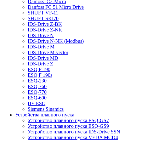
Danfoss iC2-Micro
Danfoss FC 51 Micro Drive
SHUFT VF-11
SHUFT SKI70
IDS-Drive Z-BK
IDS-Drive Z-NK
IDS-Drive N
IDS-Drive N-NK (Modbus)
IDS-Drive M
IDS-Drive M-vector
IDS-Drive MD
IDS-Drive Z
ESQ F 190
ESQ F 190s
ESQ-230
ESQ-760
ESQ-770
ESQ-600
ПЧ ESQ
Siemens Sinamics
Устройства плавного пуска
Устройство плавного пуска ESQ-GS7
Устройство плавного пуска ESQ-GS9
Устройство плавного пуска IDS-Drive SSN
Устройство плавного пуска VEDA MCD4