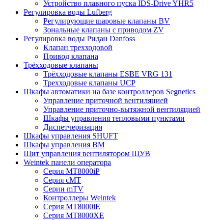
Устройство плавного пуска IDS-Drive YHR5
Регулировка воды Lufberg
Регулирующие шаровые клапаны BV
Зональные клапаны с приводом ZV
Регулировка воды Ридан Danfoss
Клапан трехходовой
Привод клапана
Трёхходовые клапаны
Трёхходовые клапаны ESBE VRG 131
Трехходовые клапаны UCP
Шкафы автоматики на базе контроллеров Segnetics
Управление приточной вентиляцией
Управление приточно-вытяжной вентиляцией
Шкафы управления тепловыми пунктами
Диспетчеризация
Шкафы управления SHUFT
Шкафы управления BM
Щит управления вентилятором ЩУВ
Weintek панели оператора
Серия MT8000iP
Серия cMT
Серии mTV
Контроллеры Weintek
Серия MT8000iE
Серия MT8000XE