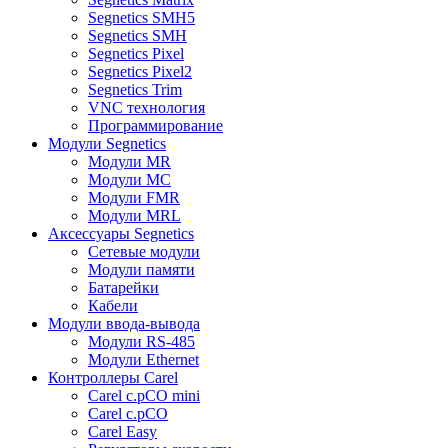
Segnetics SMH5
Segnetics SMH
Segnetics Pixel
Segnetics Pixel2
Segnetics Trim
VNC технология
Программирование
Модули Segnetics
Модули MR
Модули MC
Модули FMR
Модули MRL
Аксессуары Segnetics
Сетевые модули
Модули памяти
Батарейки
Кабели
Модули ввода-вывода
Модули RS-485
Модули Ethernet
Контроллеры Carel
Carel c.pCO mini
Carel c.pCO
Carel Easy