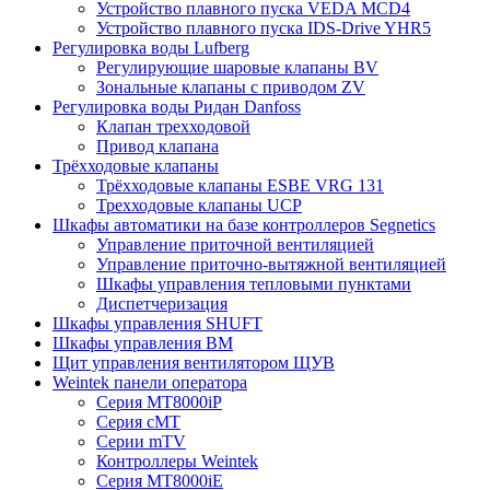
Устройство плавного пуска VEDA MCD4
Устройство плавного пуска IDS-Drive YHR5
Регулировка воды Lufberg
Регулирующие шаровые клапаны BV
Зональные клапаны с приводом ZV
Регулировка воды Ридан Danfoss
Клапан трехходовой
Привод клапана
Трёхходовые клапаны
Трёхходовые клапаны ESBE VRG 131
Трехходовые клапаны UCP
Шкафы автоматики на базе контроллеров Segnetics
Управление приточной вентиляцией
Управление приточно-вытяжной вентиляцией
Шкафы управления тепловыми пунктами
Диспетчеризация
Шкафы управления SHUFT
Шкафы управления BM
Щит управления вентилятором ЩУВ
Weintek панели оператора
Серия MT8000iP
Серия cMT
Серии mTV
Контроллеры Weintek
Серия MT8000iE