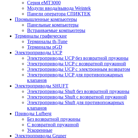
Серия eMT3000
Модули ввода/вывода Weintek
Панели оператора СПИКТЕК
Промышленные компьютеры
Панельные компьютеры
Встраиваемые компьютеры
Терминалы графические
Терминалы th-Tune
Терминалы pGD
Электроприводы UCP
Электроприводы UCP без возвратной пружины
Электроприводы UCP с возвратной пружиной
Электроприводы UCP с электронным возвратом
Электроприводы UCP для противопожарных
клапанов
Электроприводы SHUFT
Электроприводы Shuft без возвратной пружины
Электроприводы Shuft с возвратной пружиной
Электроприводы Shuft для противопожарных
клапанов
Приводы Lufberg
Без возвратной пружины
С возвратной пружиной
Ускоренные
Электроприводы Gruner