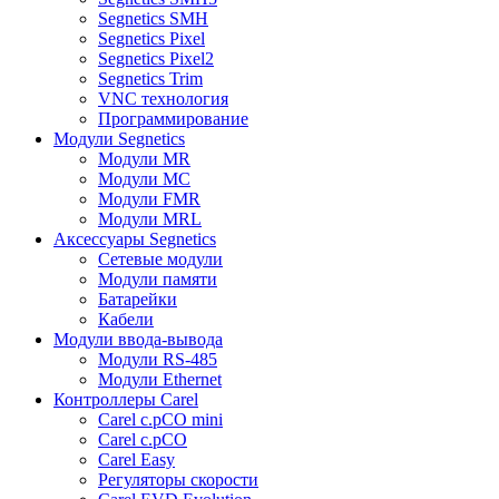
Segnetics SMH
Segnetics Pixel
Segnetics Pixel2
Segnetics Trim
VNC технология
Программирование
Модули Segnetics
Модули MR
Модули MC
Модули FMR
Модули MRL
Аксессуары Segnetics
Сетевые модули
Модули памяти
Батарейки
Кабели
Модули ввода-вывода
Модули RS-485
Модули Ethernet
Контроллеры Carel
Carel c.pCO mini
Carel c.pCO
Carel Easy
Регуляторы скорости