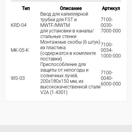
Тип
Описание
Артикул
Ввод для капиллярной
трубки для FST и
7100-
KRD-04
MWTF/MWTM
0030-
для установки в каналы/
7000-000
стальные стенки
Монтажные скобы (6 штук)
7100-
из пластика
MK-05-K
0034-
(содержатся в комплекте
1000-000
поставки)
Приспособление для
защиты от непогоды и
7100-
солнечных лучей,
WS-03
0040-
200x180x150 мм, из
6000-000
высококачественной стали
V2A (1.4301)