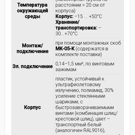
Температура
расстоянии > 20 см от
окружающей
корпуса)
среды
Корпус:
–15 ... +50°C
Хранение/
транспортировка:
–
30...+70°C
при помощи монтажных скоб
Монтаж/
MK-05-K
(содержатся в
подключение
комплекте поставки)
0,14–1,5 мм², по винтовым
Эл. подключение
зажимам
пластик, устойчивый к
ультрафиолетовому
излучению, полиамид, 30%
усиление стеклянными
шариками, с
Корпус
быстрозаворачиваемыми
винтами (комбинация шлиц/
крестовой шлиц), цвет –
транспортный белый
(аналогичен RAL9016),