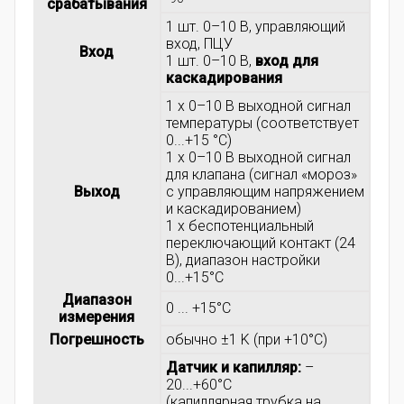
срабатывания
1 шт. 0–10 В, управляющий
вход, ПЦУ
Вход
1 шт. 0–10 В,
вход для
каскадирования
1 x 0–10 В выходной сигнал
температуры (соответствует
0...+15 °C)
1 x 0–10 В выходной сигнал
для клапана (сигнал «мороз»
Выход
с управляющим напряжением
и каскадированием)
1 x беспотенциальный
переключающий контакт (24
В), диапазон настройки
0...+15°C
Диапазон
0 ... +15°C
измерения
Погрешность
обычно ±1 K (при +10°C)
Датчик и капилляр:
–
20...+60°C
(капиллярная трубка на