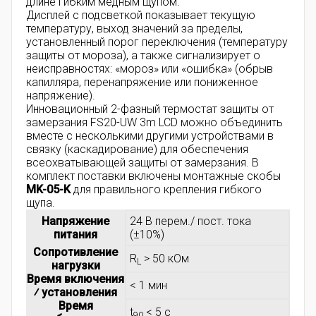
длине гибким медным щупом.
Дисплей с подсветкой показывает текущую
температуру, выход значений за пределы,
установленный порог переключения (температуру
защиты от мороза), а также сигнализирует о
неисправностях: «мороз» или «ошибка» (обрыв
капилляра, перенапряжение или пониженное
напряжение).
Инновационный 2-фазный термостат защиты от
замерзания FS20-UW 3m LCD можно объединить
вместе с несколькими другими устройствами в
связку (каскадирование) для обеспечения
всеохватывающей защиты от замерзания. В
комплект поставки включены монтажные скобы
MK-05-K
для правильного крепления гибкого
щупа.
Напряжение
24 В перем./ пост. тока
питания
(±10%)
Сопротивление
R
> 50 кОм
L
нагрузки
Время включения
< 1 мин
⁄ установления
Время
t
< 5 c
90