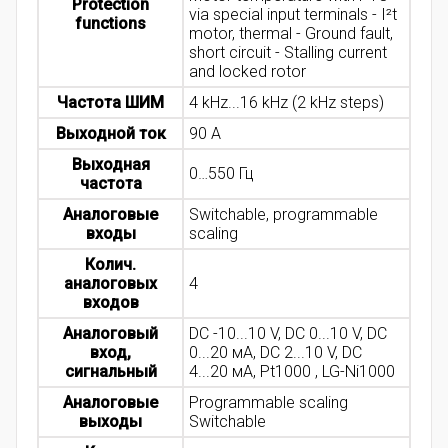
Protection
via special input terminals - I²t
functions
motor, thermal - Ground fault,
short circuit - Stalling current
and locked rotor
Частота ШИМ
4 kHz...16 kHz (2 kHz steps)
Выходной ток
90 A
Выходная
0…550 Гц
частота
Аналоговые
Switchable, programmable
входы
scaling
Колич.
аналоговых
4
входов
Аналоговый
DC -10...10 V, DC 0...10 V, DC
вход,
0...20 мA, DC 2...10 V, DC
сигнальный
4...20 мA, Pt1000 , LG-Ni1000
Аналоговые
Programmable scaling
выходы
Switchable