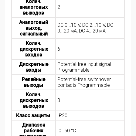
Колич.
аналоговых
2
выходов
Аналоговый
DC 0...10 V, DC 2...10 V, DC
выход,
0...20 мA, DC 4...20 мA
сигнальный
Колич.
дискретных
6
входов
Дискретные
Potential-free input signal
входы
Programmable
Релейные
Potential-free switchover
выходы
contacts Programmable
Колич.
дискретных
3
выходов
Класс защиты
IP20
Диапазон
рабочих
0…60 °C