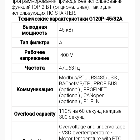
программирования привода без использования
функций IOP-2-BT (опциональная), так и для
использующих ПО STARTER.
Технические характеристики G120P-45/32A
Выходная
45 кВт
мощность
Тип фильтра
A
Рабочее
400 V
напряжение
Частота
47...63 Гц
Modbus/RTU , RS485/USS ,
BACnetMS/TP , PROFIBUS
Коммуникация
(optional) , PROFINET
(optional) , CANopen
(optional) , P1 FLN
110% на 60 секунд каждые
Overload capacity
300 секунд
Overvoltage and undervoltage
- VSD overtemperature -
Motor temperature with PTC