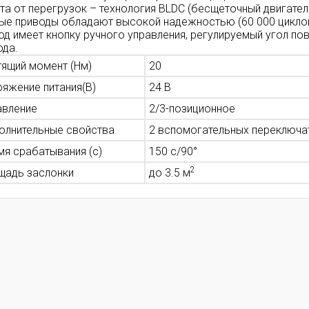
та от перегрузок – технология BLDC (бесщеточный двигател
ые приводы обладают высокой надежностью (60 000 цикло
од имеет кнопку ручного управления, регулируемый угол по
ода.
тящий момент (Нм)
20
ряжение питания(В)
24 В
авление
2/3-позиционное
олнительные свойства
2 вспомогательных переключа
мя срабатывания (с)
150 с/90°
2
щадь заслонки
до 3.5 м