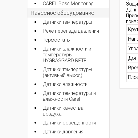
CAREL Boss Monitoring
Защи
Данн
Навесное оборудование
Прив
прив
Датчики температуры
Кру
Реле перепада давления
Нап
Термостаты
Упр
Датчики влажности и
температуры
Доп
HYGRASGARD RFTF
Вре
Датчики температуры
(активный выход)
Пло
Датчики влажности
Датчики температуры и
влажности Carel
Датчики качества
воздуха
Датчики освещенности
Датчики давления