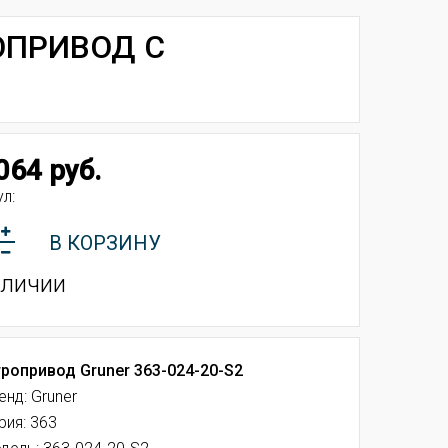
РОПРИВОД С
064 руб.
л:
В КОРЗИНУ
аличии
ропривод Gruner
363-024-20-S2
енд: Gruner
рия: 363