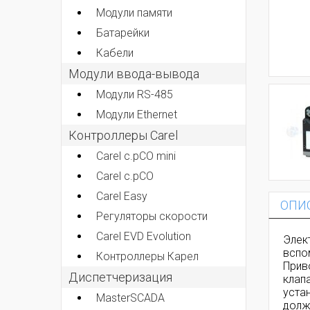
Модули памяти
Батарейки
Кабели
Модули ввода-вывода
Модули RS-485
Модули Ethernet
Контроллеры Carel
Carel c.pCO mini
Carel c.pCO
Carel Easy
ОПИ
Регуляторы скорости
Carel EVD Evolution
Элек
вспо
Контроллеры Карел
Прив
Диспетчеризация
клап
уста
MasterSCADA
долж