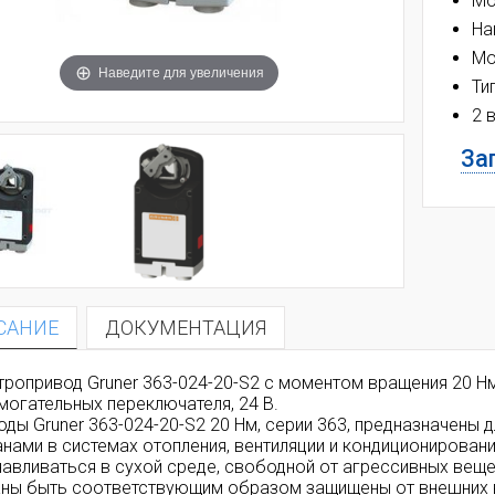
Мо
На
Мо
Наведите для увеличения
Ти
2 
Зап
САНИЕ
ДОКУМЕНТАЦИЯ
тропривод Gruner 363-024-20-S2 с моментом вращения 20 Нм
могательных переключателя,
24 В.
оды Gruner 363-024-20-S2 20 Нм, серии 363, предназначены
анами в системах отопления, вентиляции и кондиционирован
навливаться в сухой среде, свободной от агрессивных вещ
ны быть соответствующим образом защищены от внешних 