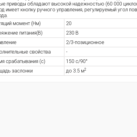
ые приводы обладают высокой надежностью (60 000 цикло
од имеет кнопку ручного управления, регулируемый угол по
ода.
тящий момент (Нм)
20
ряжение питания(В)
230 В
авление
2/3-позиционное
олнительные свойства
-
мя срабатывания (с)
150 с/90°
2
щадь заслонки
до 3.5 м