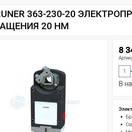
UNER 363-230-20 ЭЛЕКТРО
АЩЕНИЯ 20 НМ
8 3
Артику
В н
Элект
Бр
Се