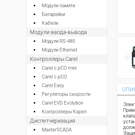
Модули памяти
Батарейки
Кабели
Модули ввода-вывода
Модули RS-485
Модули Ethernet
Контроллеры Carel
Carel c.pCO mini
Carel c.pCO
Carel Easy
ОПИ
Регуляторы скорости
Carel EVD Evolution
Элек
Прив
Контроллеры Карел
клап
Диспетчеризация
уста
долж
MasterSCADA
Защи