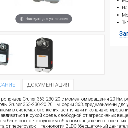
Мо
На
Мо
Наведите для увеличения
Ти
Зап
САНИЕ
ДОКУМЕНТАЦИЯ
тропривод Gruner 363-230-20 с моментом вращения 20 Нм, ре
оды Gruner 363-230-20 20 Нм, серии 363, предназначены дл
анами в системах отопления, вентиляции и кондиционирован
навливаться в сухой среде, свободной от агрессивных вещ
ны быть соответствующим образом защищены от внешних 
та от перегрузок – технология BLDC (бесщеточный двигател