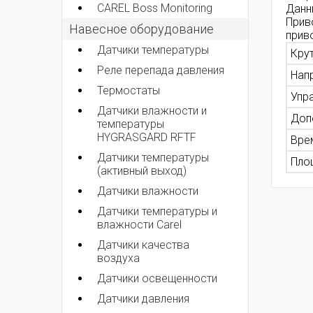
CAREL Boss Monitoring
Данн
Прив
Навесное оборудование
прив
Датчики температуры
Кру
Реле перепада давления
Нап
Термостаты
Упр
Датчики влажности и
Доп
температуры
HYGRASGARD RFTF
Вре
Датчики температуры
Пло
(активный выход)
Датчики влажности
Датчики температуры и
влажности Carel
Датчики качества
воздуха
Датчики освещенности
Датчики давления