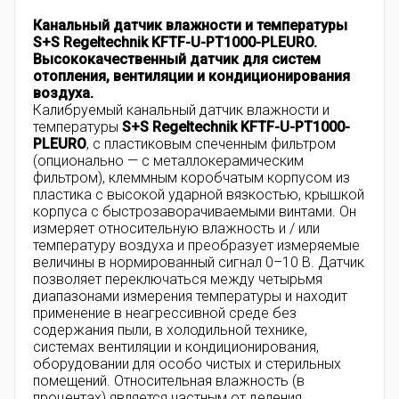
Канальный датчик влажности и температуры
S+S Regeltechnik KFTF-U-PT1000-PLEURO.
Высококачественный датчик для систем
отопления, вентиляции и кондиционирования
воздуха.
Калибруемый канальный датчик влажности и
температуры
S+S Regeltechnik KFTF-U-PT1000-
PLEURO
, с пластиковым спеченным фильтром
(опционально — с металлокерамическим
фильтром), клеммным коробчатым корпусом из
пластика с высокой ударной вязкостью, крышкой
корпуса с быстрозаворачиваемыми винтами. Он
измеряет относительную влажность и / или
температуру воздуха и преобразует измеряемые
величины в нормированный сигнал 0–10 В. Датчик
позволяет переключаться между четырьмя
диапазонами измерения температуры и находит
применение в неагрессивной среде без
содержания пыли, в холодильной технике,
системах вентиляции и кондиционирования,
оборудовании для особо чистых и стерильных
помещений. Относительная влажность (в
процентах) является частным от деления