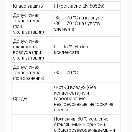
Класс защиты
III (согласно EN 60529)
Допустимая
-35 ... 70 °C на корпусе
температура
-30 ... 70 °C на чувств.
(при
элементе
эксплуатации)
Допустимая
влажность
0 ... 95 %r.H. без
воздуха (при
конденсата
эксплуатации)
Допустимая
температура
-35 ... 70 °C
(при хранении)
чистый воздух (без
конденсата) или
Среды
газообразные,
неагрессивные, негорючие
среды
Полиамид, 30 % усиление
стеклянными шариками,
с быстрозаворачиваемыми