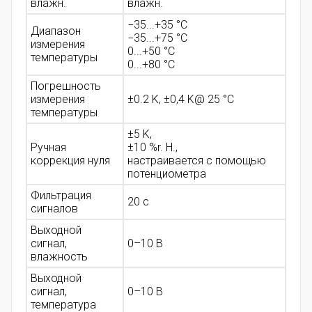
влажн.
влажн.
−35...+35 °C
Диапазон
−35...+75 °C
измерения
0...+50 °C
температуры
0...+80 °C
Погрешность
измерения
±0.2 K, ±0,4 K@ 25 °C
температуры
±5 K,
Ручная
±10 %r. H.,
коррекция нуля
настраивается с помощью
потенциометра
Фильтрация
20 с
сигналов
Выходной
сигнал,
0–10 В
влажность
Выходной
сигнал,
0–10 В
температура