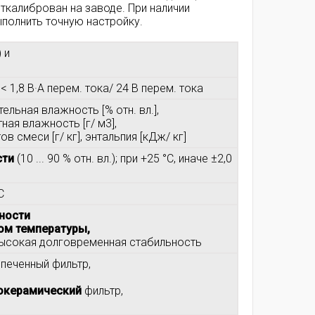
откалиброван на заводе. При наличии
полнить точную настройку.
 и
; < 1,8 В·А перем. тока/ 24 В перем. тока
тельная влажность [% отн. вл.],
ная влажность [г/ м3],
 смеси [г/ кг], энтальпия [кДж/ кг]
сти
(10 ... 90 % отн. вл.); при +25 °C, иначе ±2,0
C
ности
ом температуры,
высокая долговременная стабильность
печенный фильтр,
окерамический
фильтр,