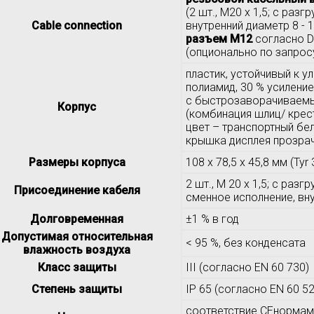
(2 шт., M20 x 1,5; с раз
Cable connection
внутренний диаметр 8 - 
разъем M12
согласно D
(опционально по запрос
пластик, устойчивый к 
полиамид, 30 % усилени
с быстрозаворачиваем
Корпус
(комбинация шлиц/ крес
цвет – транспортный бел
крышка дисплея прозрач
Размеры корпуса
108 x 78,5 x 45,8 мм (Tyr
2 шт., M 20 x 1,5; с разг
Присоединение кабеля
сменное исполнение, вну
Долговременная
±1 % в год
Допустимая относительная
< 95 %, без конденсата
влажность воздуха
Класс защиты
III (согласно EN 60 730)
Степень защиты
IP 65 (согласно EN 60 52
соответствие CEнормам