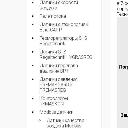
Датчики скорости
в 7-с
воздуха
опре
Техн
Реле потока
Датчики с технологией
EtherCAT P
Терморегуляторы S+S
Regeltechnik
Датчики S+S
Regeltechnik HYGRASREG
Датчики перепада
Пог
давления DPT
Датчики давления
PREMASGARD и
PREMASREG
Контроллеры
RYMASKON
Modbus датчики
Защ
Датчики качества
воздуха Modbus