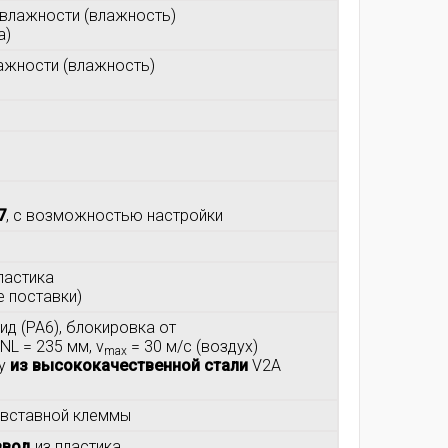
й влажности (влажность)
а)
ажности (влажность)
7
, с возможностью настройки
ластика
е поставки)
мид (PA6), блокировка от
NL = 235 мм, v
= 30 м/c (воздух)
max
су
из высококачественной стали
V2A
и вставной клеммы
ввод
из пластика