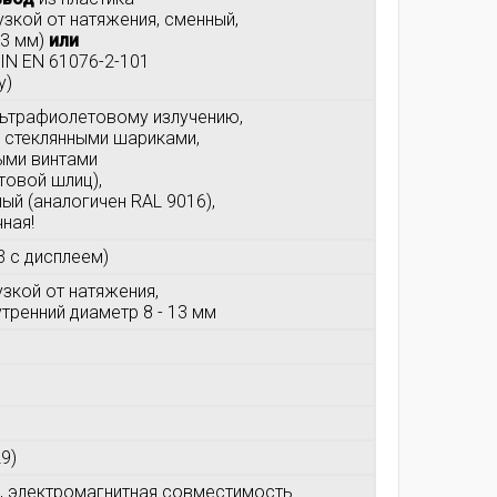
грузкой от натяжения, сменный,
13 мм)
или
IN EN 61076-2-101
у)
ультрафиолетовому излучению,
е стеклянными шариками,
ыми винтами
товой шлиц),
ый (аналогичен RAL 9016),
ная!
 3 с дисплеем)
рузкой от натяжения,
тренний диаметр 8 - 13 мм
9)
,
электромагнитная совместимость