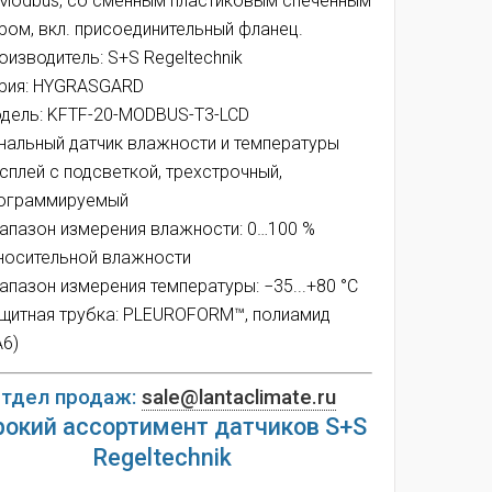
Modbus, со сменным пластиковым спеченным
ром, вкл. присоединительный фланец.
оизводитель: S+S Regeltechnik
рия: HYGRASGARD
дель: KFTF-20-MODBUS-T3-LCD
нальный датчик влажности и температуры
сплей с подсветкой, трехстрочный,
ограммируемый
апазон измерения влажности: 0…100 %
носительной влажности
апазон измерения температуры:
−35...+80 °C
щитная трубка: PLEUROFORM™, полиамид
A6)
тдел продаж:
sale@lantaclimate.ru
окий ассортимент датчиков S+S
Regeltechnik