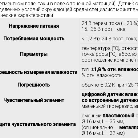
егментном поле, так и в поле с точечной матрицей). Датчик 
деленных условий окружающей среды специалист может вы
ические характеристики
24 В перем. тока (± 20 %)
Напряжение питания
15...36 В пост. тока
Потребляемая мощность
< 1,2 Вт/ 24 В пост. тока
температура [°C], относи
Параметры
точка росы [°C], абсолют
соотношение компонентов
тип.
±1,8 % отн. влажно
решность измерения влажности
% отн. влажности
Погрешность
обычно ± 0,2 K при +25 °
цифровой датчик влаж
Чувствительный элемент
со встроенным датчик
маленький гистерезис, 
сменный
пластиковый
с
Ø 16 мм, L = 35 мм,
ита чувствительного элемента
(опционально —
металл
Ø 16 мм, L = 32 мм)