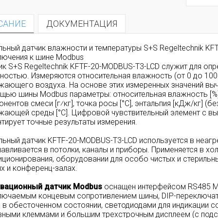
САНИЕ
ДОКУМЕНТАЦИЯ
льный датчик влажности и температуры S+S Regeltechnik K
лючения к шине Modbus
ик S+S Regeltechnik KFTF-20-MODBUS-T3-LCD
служит для опр
ностью. Измеряются относительная влажность (от 0 до 100 %
жающего воздуха. На основе этих измеренных значений вы
щью шины Modbus параметры: относительная влажность [%],
нентов смеси [г⁄кг], точка росы [°C], энтальпия [кДж/кг] (б
жающей среды [°C]. Цифровой чувствительный элемент с 
нтирует точные результаты измерения.
льный датчик KFTF-20-MODBUS-T3-LCD используется в неагр
навливается в потолки, каналы и приборы. Применяется в хо
иционирования, оборудовании для особо чистых и стерильн
ях и конференц-залах.
вационный датчик Modbus
оснащен интерфейсом RS485 Mo
лючаемым концевым сопротивлением шины, DIP-переключате
 в обесточенном состоянии, светодиодами для индикации с
вными клеммами и большим трехстрочным дисплеем (с подсв