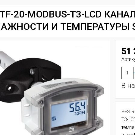
TF-20-MODBUS-T3-LCD КАН
АЖНОСТИ И ТЕМПЕРАТУРЫ S
51 
Артик
В н
S+S R
T3-LC
темпе