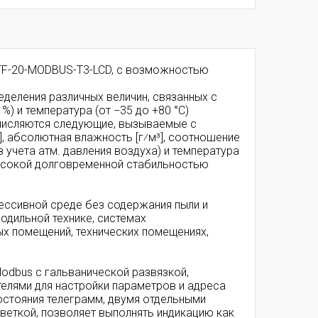
FTF-20-MODBUS-T3-LCD, с возможностью
еделения различных величин, связанных с
) и температура (от −35 до +80 °C)
числяются следующие, вызываемые с
 абсолютная влажность [г⁄м³], соотношение
ез учета атм. давления воздуха) и температура
высокой долговременной стабильностью
ессивной среде без содержания пыли и
лодильной технике, системах
ых помещений, технических помещениях,
dbus с гальванической развязкой,
лями для настройки параметров и адреса
остояния телеграмм, двумя отдельными
еткой, позволяет выполнять индикацию как