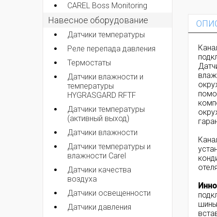
CAREL Boss Monitoring
Навесное оборудование
ОПИ
Датчики температуры
Кана
Реле перепада давления
подк
Термостаты
Датч
влаж
Датчики влажности и
окру
температуры
помо
HYGRASGARD RFTF
компо
Датчики температуры
окру
(активный выход)
гара
Датчики влажности
Кана
Датчики температуры и
уста
влажности Carel
конд
отел
Датчики качества
воздуха
Инно
Датчики освещенности
подк
шины
Датчики давления
вста