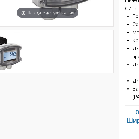
шине 
фильт
Наведите для увеличения
Пр
Се
Мо
Ка
Ди
пр
Ди
от
Ди
За
(P
О
Шир