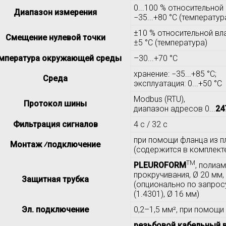
0...100 % относительно
Диапазон измерения
−35...+80 °C (температур
±10 % относительной вл
Смещение нулевой точки
±5 °C (температура)
мпература окружающей среды
–30...+70 °C
хранение: −35...+85 °C;
Среда
эксплуатация: 0...+50 °C
Modbus (RTU),
Протокол шины
диапазон адресов 0...
24
Фильтрация сигналов
4 c / 32 c
при помощи фланца из п
Монтаж ⁄подключение
(содержится в комплект
TM
PLEUROFORM
, полиа
прокручивания, Ø 20 мм, 
Защитная трубка
(опционально по запро
(1.4301), Ø 16 мм)
Эл. подключение
0,2–1,5 мм², при помощ
резьбовой кабельный 