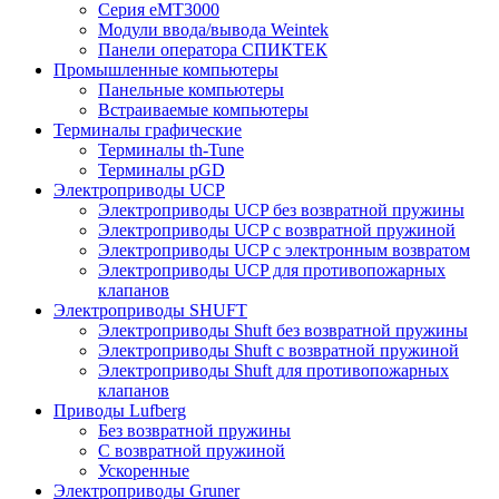
Серия eMT3000
Модули ввода/вывода Weintek
Панели оператора СПИКТЕК
Промышленные компьютеры
Панельные компьютеры
Встраиваемые компьютеры
Терминалы графические
Терминалы th-Tune
Терминалы pGD
Электроприводы UCP
Электроприводы UCP без возвратной пружины
Электроприводы UCP с возвратной пружиной
Электроприводы UCP с электронным возвратом
Электроприводы UCP для противопожарных
клапанов
Электроприводы SHUFT
Электроприводы Shuft без возвратной пружины
Электроприводы Shuft с возвратной пружиной
Электроприводы Shuft для противопожарных
клапанов
Приводы Lufberg
Без возвратной пружины
С возвратной пружиной
Ускоренные
Электроприводы Gruner