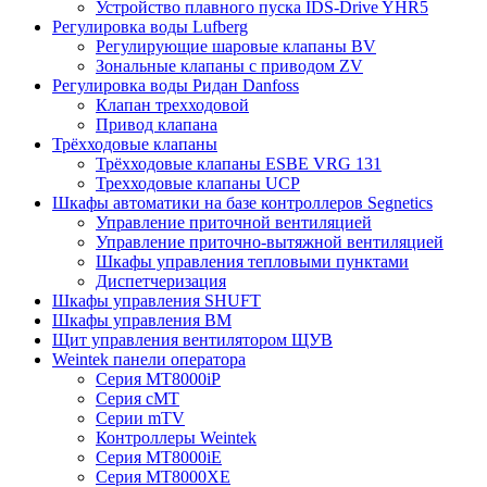
Устройство плавного пуска IDS-Drive YHR5
Регулировка воды Lufberg
Регулирующие шаровые клапаны BV
Зональные клапаны с приводом ZV
Регулировка воды Ридан Danfoss
Клапан трехходовой
Привод клапана
Трёхходовые клапаны
Трёхходовые клапаны ESBE VRG 131
Трехходовые клапаны UCP
Шкафы автоматики на базе контроллеров Segnetics
Управление приточной вентиляцией
Управление приточно-вытяжной вентиляцией
Шкафы управления тепловыми пунктами
Диспетчеризация
Шкафы управления SHUFT
Шкафы управления BM
Щит управления вентилятором ЩУВ
Weintek панели оператора
Серия MT8000iP
Серия cMT
Серии mTV
Контроллеры Weintek
Серия MT8000iE
Серия MT8000XE