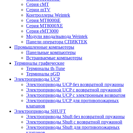
Серия cMT
Серии mTV
Контроллеры Weintek
Серия MT8000iE
Серия MT8000XE
Серия eMT3000
Модули ввода/вывода Weintek
Панели оператора СПИКТЕК
Промышленные компьютеры
Панельные компьютеры
Встраиваемые компьютеры
Терминалы графические
Терминалы th-Tune
Терминалы pGD
Электроприводы UCP
Электроприводы UCP без возвратной пружины
Электроприводы UCP с возвратной пружиной
Электроприводы UCP с электронным возвратом
Электроприводы UCP для противопожарных
клапанов
Электроприводы SHUFT
Электроприводы Shuft без возвратной пружины
Электроприводы Shuft с возвратной пружиной
Электроприводы Shuft для противопожарных
клапанов