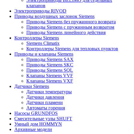
Электроприводы BELIMO для седельных
клапанов
Электроприводы RIVOD
Приводы воздушных заслонок Siemens
Приводы Siemens без пружинного возврата
Приводы Siemens с пружинным возвратом
Приводы Siemens линейного действия
Контроллеры Siemens
Siemens Climatix
Контроллеры Siemens для тепловых пунктов
Приводы и клапаны Siemens
Приводы Siemens SAX
Приводы Siemens SKC
Приводы Siemens SQL
Клапаны Siemens VVF
Клапаны Siemens VXF
Датчики Siemens
Датчики температуры
Датчики давления
Датчики пламени
Автоматы горения
Насосы GRUNDFOS
Смесительные узлы SHUFT
Умный дом HOMMYN
Архивные модели