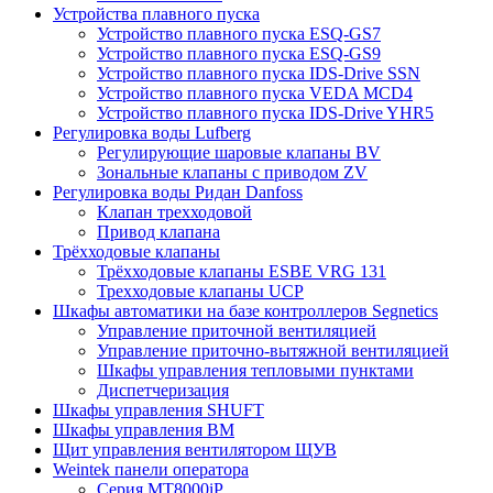
Устройства плавного пуска
Устройство плавного пуска ESQ-GS7
Устройство плавного пуска ESQ-GS9
Устройство плавного пуска IDS-Drive SSN
Устройство плавного пуска VEDA MCD4
Устройство плавного пуска IDS-Drive YHR5
Регулировка воды Lufberg
Регулирующие шаровые клапаны BV
Зональные клапаны с приводом ZV
Регулировка воды Ридан Danfoss
Клапан трехходовой
Привод клапана
Трёхходовые клапаны
Трёхходовые клапаны ESBE VRG 131
Трехходовые клапаны UCP
Шкафы автоматики на базе контроллеров Segnetics
Управление приточной вентиляцией
Управление приточно-вытяжной вентиляцией
Шкафы управления тепловыми пунктами
Диспетчеризация
Шкафы управления SHUFT
Шкафы управления BM
Щит управления вентилятором ЩУВ
Weintek панели оператора
Серия MT8000iP