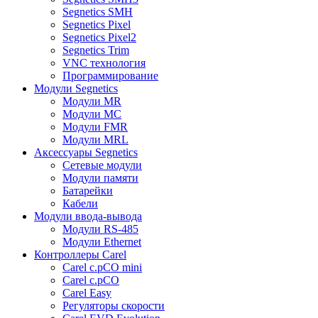
Segnetics SMH
Segnetics Pixel
Segnetics Pixel2
Segnetics Trim
VNC технология
Программирование
Модули Segnetics
Модули MR
Модули MC
Модули FMR
Модули MRL
Аксессуары Segnetics
Сетевые модули
Модули памяти
Батарейки
Кабели
Модули ввода-вывода
Модули RS-485
Модули Ethernet
Контроллеры Carel
Carel c.pCO mini
Carel c.pCO
Carel Easy
Регуляторы скорости