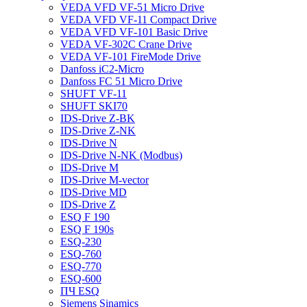
VEDA VFD VF-51 Micro Drive
VEDA VFD VF-11 Compact Drive
VEDA VFD VF-101 Basic Drive
VEDA VF-302C Crane Drive
VEDA VF-101 FireMode Drive
Danfoss iC2-Micro
Danfoss FC 51 Micro Drive
SHUFT VF-11
SHUFT SKI70
IDS-Drive Z-BK
IDS-Drive Z-NK
IDS-Drive N
IDS-Drive N-NK (Modbus)
IDS-Drive M
IDS-Drive M-vector
IDS-Drive MD
IDS-Drive Z
ESQ F 190
ESQ F 190s
ESQ-230
ESQ-760
ESQ-770
ESQ-600
ПЧ ESQ
Siemens Sinamics