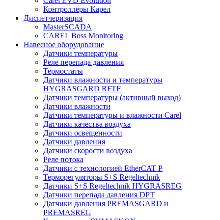
Carel EVD Evolution
Контроллеры Карел
Диспетчеризация
MasterSCADA
CAREL Boss Monitoring
Навесное оборудование
Датчики температуры
Реле перепада давления
Термостаты
Датчики влажности и температуры
HYGRASGARD RFTF
Датчики температуры (активный выход)
Датчики влажности
Датчики температуры и влажности Carel
Датчики качества воздуха
Датчики освещенности
Датчики давления
Датчики скорости воздуха
Реле потока
Датчики с технологией EtherCAT P
Терморегуляторы S+S Regeltechnik
Датчики S+S Regeltechnik HYGRASREG
Датчики перепада давления DPT
Датчики давления PREMASGARD и
PREMASREG