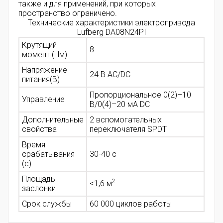
также и для применений, при которых
пространство ограничено.
Технические характеристики электропривода
Lufberg DA08N24PI
Крутящий
8
момент (Нм)
Напряжение
24 В AC/DC
питания(В)
Пропорциональное 0(2)–10
Управление
В/0(4)–20 мА DC
Дополнительные
2 вспомогательных
свойства
переключателя SPDT
Время
срабатывания
30-40 с
(с)
Площадь
2
<1,6
м
заслонки
Срок службы
60 000 циклов работы