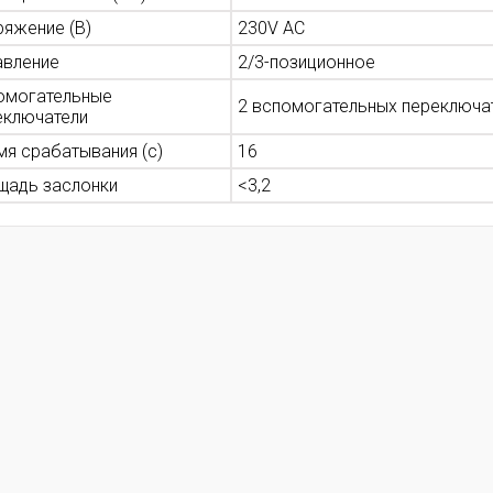
ряжение (В)
230V AC
авление
2/3-позиционное
омогательные
2 вспомогательных переключа
еключатели
мя срабатывания (с)
16
щадь заслонки
<3,2