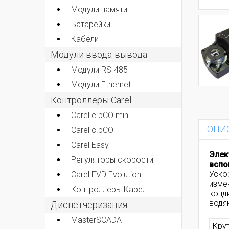
Модули памяти
Батарейки
Кабели
Модули ввода-вывода
Модули RS-485
Модули Ethernet
Контроллеры Carel
Carel c.pCO mini
ОПИ
Carel c.pCO
Carel Easy
Элек
Регуляторы скорости
вспо
Уско
Carel EVD Evolution
изме
Контроллеры Карел
конд
водя
Диспетчеризация
MasterSCADA
Кру