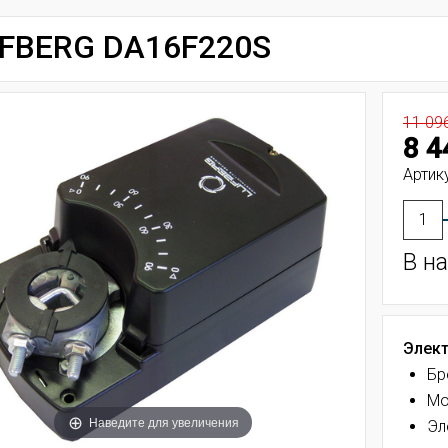
FBERG DA16F220S
11 09
8 4
Артику
В н
Элект
Бр
Мо
Наведите для увеличения
Эл