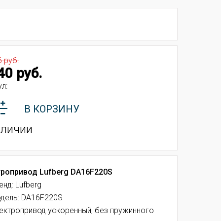
6 руб.
40 руб.
л:
В КОРЗИНУ
аличии
ропривод Lufberg DA16F220S
енд: Lufberg
дель: DA16F220S
ектропривод ускоренный, без пружинного