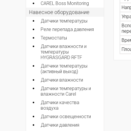
CAREL Boss Monitoring
Нап
Навесное оборудование
Упр
Датчики температуры
Всп
Реле перепада давления
пер
Термостаты
Вре
Датчики влажности и
Пло
температуры
HYGRASGARD RFTF
Датчики температуры
(активный выход)
Датчики влажности
Датчики температуры и
влажности Carel
Датчики качества
воздуха
Датчики освещенности
Датчики давления