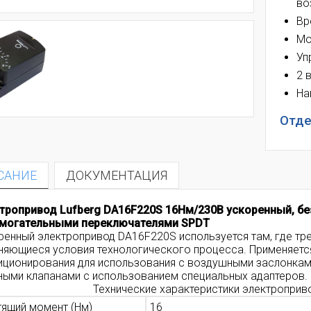
во
Вр
Мо
Уп
2 
На
Отде
САНИЕ
ДОКУМЕНТАЦИЯ
тропривод Lufberg DA16F220S 16Нм/230В ускоренный, без
могательными переключателями SPDT
ренный электропривод DA16F220S используется там,
где тр
няющиеся условия технологического процесса.
Применяет
иционирования
для использования с воздушными заслонкам
ными клапанами с использованием специальных адаптеров.
Технические характеристики электроприв
тящий момент (Нм)
16