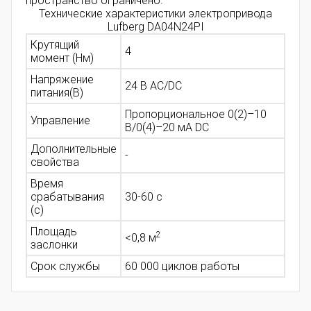
пространство ограничено.
Технические характеристики электропривода
Lufberg DA04N24PI
Крутящий
4
момент (Нм)
Напряжение
24 В AC/DC
питания(В)
Пропорциональное 0(2)–10
Управление
В/0(4)–20 мА DC
Дополнительные
-
свойства
Время
срабатывания
30-60 с
(с)
Площадь
2
<0,8
м
заслонки
Срок службы
60 000 циклов работы