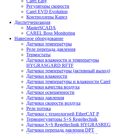
Carel Easy
Регуляторы скорости
Carel EVD Evolution
Контроллеры Карел
Диспетчеризация
MasterSCADA
CAREL Boss Monitoring
Навесное оборудование
Датчики температуры
Реле перепада давления
Термостаты
Датчики влажности и температуры
HYGRASGARD RFTF
Датчики температуры (активный выход)
Датчики влажности
Датчики температуры и влажности Carel
Датчики качества воздуха
Датчики освещенности
Датчики давления
Датчики скорости воздуха
Реле потока
Датчики с технологией EtherCAT P
Терморегуляторы S+S Regeltechnik
Датчики S+S Regeltechnik HYGRASREG
Датчики перепада давления DPT