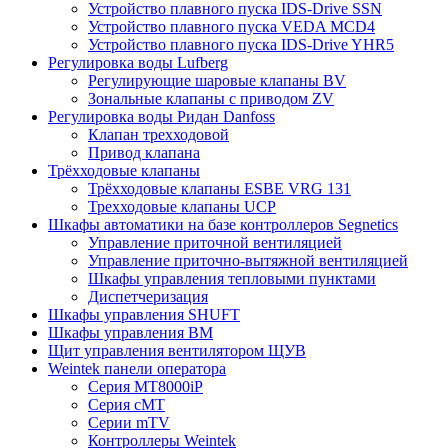
Устройство плавного пуска IDS-Drive SSN
Устройство плавного пуска VEDA MCD4
Устройство плавного пуска IDS-Drive YHR5
Регулировка воды Lufberg
Регулирующие шаровые клапаны BV
Зональные клапаны с приводом ZV
Регулировка воды Ридан Danfoss
Клапан трехходовой
Привод клапана
Трёхходовые клапаны
Трёхходовые клапаны ESBE VRG 131
Трехходовые клапаны UCP
Шкафы автоматики на базе контроллеров Segnetics
Управление приточной вентиляцией
Управление приточно-вытяжной вентиляцией
Шкафы управления тепловыми пунктами
Диспетчеризация
Шкафы управления SHUFT
Шкафы управления BM
Щит управления вентилятором ЩУВ
Weintek панели оператора
Серия MT8000iP
Серия cMT
Серии mTV
Контроллеры Weintek