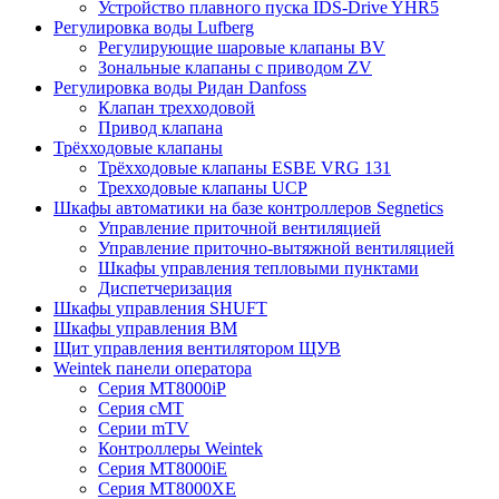
Устройство плавного пуска IDS-Drive YHR5
Регулировка воды Lufberg
Регулирующие шаровые клапаны BV
Зональные клапаны с приводом ZV
Регулировка воды Ридан Danfoss
Клапан трехходовой
Привод клапана
Трёхходовые клапаны
Трёхходовые клапаны ESBE VRG 131
Трехходовые клапаны UCP
Шкафы автоматики на базе контроллеров Segnetics
Управление приточной вентиляцией
Управление приточно-вытяжной вентиляцией
Шкафы управления тепловыми пунктами
Диспетчеризация
Шкафы управления SHUFT
Шкафы управления BM
Щит управления вентилятором ЩУВ
Weintek панели оператора
Серия MT8000iP
Серия cMT
Серии mTV
Контроллеры Weintek
Серия MT8000iE
Серия MT8000XE