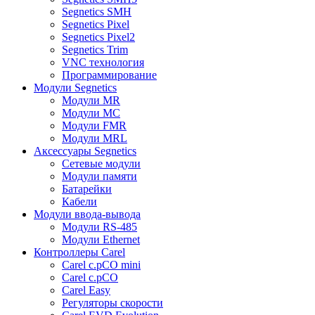
Segnetics SMH
Segnetics Pixel
Segnetics Pixel2
Segnetics Trim
VNC технология
Программирование
Модули Segnetics
Модули MR
Модули MC
Модули FMR
Модули MRL
Аксессуары Segnetics
Сетевые модули
Модули памяти
Батарейки
Кабели
Модули ввода-вывода
Модули RS-485
Модули Ethernet
Контроллеры Carel
Carel c.pCO mini
Carel c.pCO
Carel Easy
Регуляторы скорости