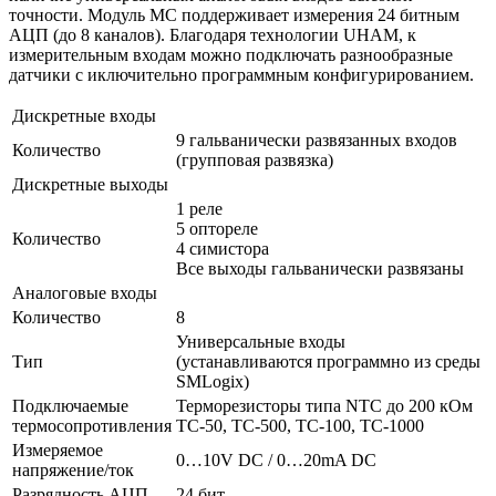
точности. Модуль МС поддерживает измерения 24 битным
АЦП (до 8 каналов). Благодаря технологии UHAM, к
измерительным входам можно подключать разнообразные
датчики с иключительно программным конфигурированием.
Дискретные входы
9 гальванически развязанных входов
Количество
(групповая развязка)
Дискретные выходы
1 реле
5 оптореле
Количество
4 симистора
Все выходы гальванически развязаны
Аналоговые входы
Количество
8
Универсальные входы
Тип
(устанавливаются программно из среды
SMLogix)
Подключаемые
Терморезисторы типа NTC до 200 кОм
термосопротивления
ТС-50, TC-500, ТС-100, ТС-1000
Измеряемое
0…10V DC / 0…20mA DC
напряжение/ток
Разрядность АЦП
24 бит