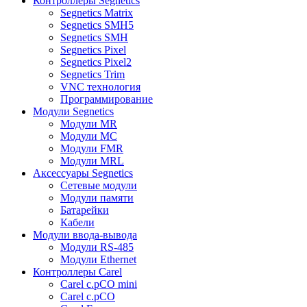
Контроллеры Segnetics
Segnetics Matrix
Segnetics SMH5
Segnetics SMH
Segnetics Pixel
Segnetics Pixel2
Segnetics Trim
VNC технология
Программирование
Модули Segnetics
Модули MR
Модули MC
Модули FMR
Модули MRL
Аксессуары Segnetics
Сетевые модули
Модули памяти
Батарейки
Кабели
Модули ввода-вывода
Модули RS-485
Модули Ethernet
Контроллеры Carel
Carel c.pCO mini
Carel c.pCO