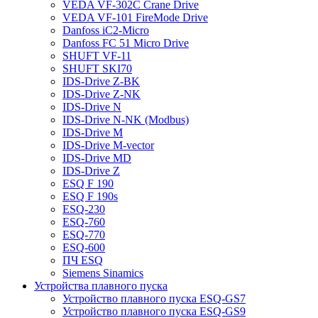
VEDA VF-302C Crane Drive
VEDA VF-101 FireMode Drive
Danfoss iC2-Micro
Danfoss FC 51 Micro Drive
SHUFT VF-11
SHUFT SKI70
IDS-Drive Z-BK
IDS-Drive Z-NK
IDS-Drive N
IDS-Drive N-NK (Modbus)
IDS-Drive M
IDS-Drive M-vector
IDS-Drive MD
IDS-Drive Z
ESQ F 190
ESQ F 190s
ESQ-230
ESQ-760
ESQ-770
ESQ-600
ПЧ ESQ
Siemens Sinamics
Устройства плавного пуска
Устройство плавного пуска ESQ-GS7
Устройство плавного пуска ESQ-GS9