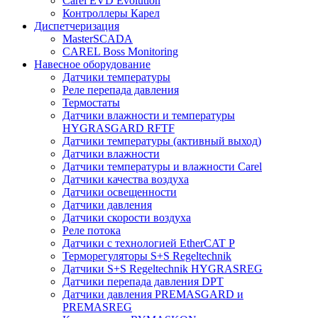
Carel EVD Evolution
Контроллеры Карел
Диспетчеризация
MasterSCADA
CAREL Boss Monitoring
Навесное оборудование
Датчики температуры
Реле перепада давления
Термостаты
Датчики влажности и температуры
HYGRASGARD RFTF
Датчики температуры (активный выход)
Датчики влажности
Датчики температуры и влажности Carel
Датчики качества воздуха
Датчики освещенности
Датчики давления
Датчики скорости воздуха
Реле потока
Датчики с технологией EtherCAT P
Терморегуляторы S+S Regeltechnik
Датчики S+S Regeltechnik HYGRASREG
Датчики перепада давления DPT
Датчики давления PREMASGARD и
PREMASREG