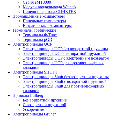
Серия eMT3000
Модули ввода/вывода Weintek
Панели оператора СПИКТЕК
Промышленные компьютеры
Панельные компьютеры
Встраиваемые компьютеры
Терминалы графические
Терминалы th-Tune
Терминалы pGD
Электроприводы UCP
Электроприводы UCP без возвратной пружины
Электроприводы UCP с возвратной пружиной
Электроприводы UCP с электронным возвратом
Электроприводы UCP для противопожарных
клапанов
Электроприводы SHUFT
Электроприводы Shuft без возвратной пружины
Электроприводы Shuft с возвратной пружиной
Электроприводы Shuft для противопожарных
клапанов
Приводы Lufberg
Без возвратной пружины
С возвратной пружиной
Ускоренные
Электроприводы Gruner