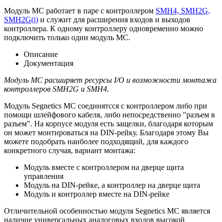
Модуль MC работает в паре с контроллером
SMH4, SMH2G,
SMH2G(i)
и служит для расширения входов и выходов
контроллера. К одному контроллеру одновременно можно
подключить только один модуль MC.
Описание
Документация
Модуль MC расширяет ресурсы I/O и возможности монтажа
контроллеров SMH2G и SMH4.
Модуль Segnetics MC соединятсся с контроллером либо при
помощи шлейфового кабеля, либо непосредственно "разъем в
разъем". На корпусе модуля есть защелки, благодаря которым
он может монтироваться на DIN-рейку. Благодаря этому Вы
можете подобрать наиболее подходящий, для каждого
конкретного случая, вариант монтажа:
Модуль вместе с контроллером на дверце щита
управления
Модуль на DIN-рейке, а контроллер на дверце щита
Модуль и контроллер вместе на DIN-рейке
Отличительной особенностью модуля Segnetics MC является
наличие универсальных аналоговых входов высокой