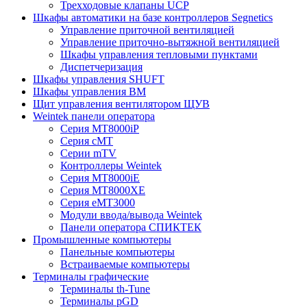
Трехходовые клапаны UCP
Шкафы автоматики на базе контроллеров Segnetics
Управление приточной вентиляцией
Управление приточно-вытяжной вентиляцией
Шкафы управления тепловыми пунктами
Диспетчеризация
Шкафы управления SHUFT
Шкафы управления BM
Щит управления вентилятором ЩУВ
Weintek панели оператора
Серия MT8000iP
Серия cMT
Серии mTV
Контроллеры Weintek
Серия MT8000iE
Серия MT8000XE
Серия eMT3000
Модули ввода/вывода Weintek
Панели оператора СПИКТЕК
Промышленные компьютеры
Панельные компьютеры
Встраиваемые компьютеры
Терминалы графические
Терминалы th-Tune
Терминалы pGD