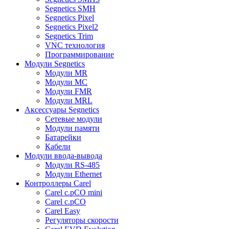
Segnetics SMH
Segnetics Pixel
Segnetics Pixel2
Segnetics Trim
VNC технология
Программирование
Модули Segnetics
Модули MR
Модули MC
Модули FMR
Модули MRL
Аксессуары Segnetics
Сетевые модули
Модули памяти
Батарейки
Кабели
Модули ввода-вывода
Модули RS-485
Модули Ethernet
Контроллеры Carel
Carel c.pCO mini
Carel c.pCO
Carel Easy
Регуляторы скорости