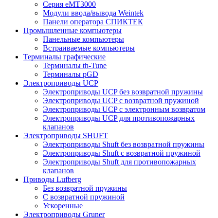
Серия eMT3000
Модули ввода/вывода Weintek
Панели оператора СПИКТЕК
Промышленные компьютеры
Панельные компьютеры
Встраиваемые компьютеры
Терминалы графические
Терминалы th-Tune
Терминалы pGD
Электроприводы UCP
Электроприводы UCP без возвратной пружины
Электроприводы UCP с возвратной пружиной
Электроприводы UCP с электронным возвратом
Электроприводы UCP для противопожарных
клапанов
Электроприводы SHUFT
Электроприводы Shuft без возвратной пружины
Электроприводы Shuft с возвратной пружиной
Электроприводы Shuft для противопожарных
клапанов
Приводы Lufberg
Без возвратной пружины
С возвратной пружиной
Ускоренные
Электроприводы Gruner