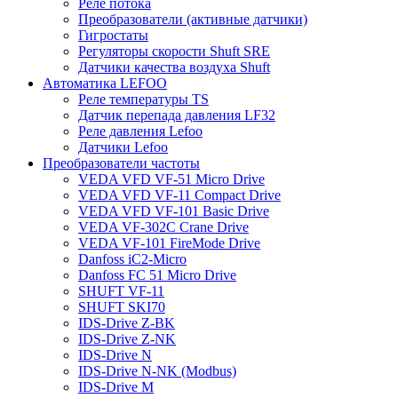
Реле потока
Преобразователи (активные датчики)
Гигростаты
Регуляторы скорости Shuft SRE
Датчики качества воздуха Shuft
Автоматика LEFOO
Реле температуры TS
Датчик перепада давления LF32
Реле давления Lefoo
Датчики Lefoo
Преобразователи частоты
VEDA VFD VF-51 Micro Drive
VEDA VFD VF-11 Compact Drive
VEDA VFD VF-101 Basic Drive
VEDA VF-302C Crane Drive
VEDA VF-101 FireMode Drive
Danfoss iC2-Micro
Danfoss FC 51 Micro Drive
SHUFT VF-11
SHUFT SKI70
IDS-Drive Z-BK
IDS-Drive Z-NK
IDS-Drive N
IDS-Drive N-NK (Modbus)
IDS-Drive M