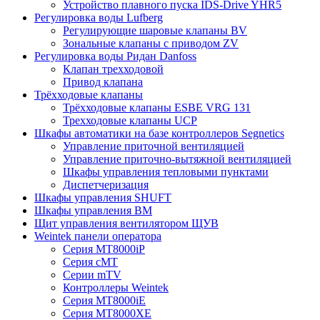
Устройство плавного пуска IDS-Drive YHR5
Регулировка воды Lufberg
Регулирующие шаровые клапаны BV
Зональные клапаны с приводом ZV
Регулировка воды Ридан Danfoss
Клапан трехходовой
Привод клапана
Трёхходовые клапаны
Трёхходовые клапаны ESBE VRG 131
Трехходовые клапаны UCP
Шкафы автоматики на базе контроллеров Segnetics
Управление приточной вентиляцией
Управление приточно-вытяжной вентиляцией
Шкафы управления тепловыми пунктами
Диспетчеризация
Шкафы управления SHUFT
Шкафы управления BM
Щит управления вентилятором ЩУВ
Weintek панели оператора
Серия MT8000iP
Серия cMT
Серии mTV
Контроллеры Weintek
Серия MT8000iE
Серия MT8000XE