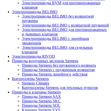
Электроприводы BVM для противопожарных
клапанов
Электроприводы BELIMO
Электроприводы BELIMO без возвратной
пружины
Электроприводы BELIMO с возвратной пружиной
Электроприводы BELIMO для противопожарных
и дымовых клапанов
Электроприводы BELIMO с линейным
движением
Электроприводы BELIMO для седельных
клапанов
Электроприводы RIVOD
Приводы воздушных заслонок Siemens
Приводы Siemens без пружинного возврата
Приводы Siemens с пружинным возвратом
Приводы Siemens линейного действия
Контроллеры Siemens
Siemens Climatix
Контроллеры Siemens для тепловых пунктов
Приводы и клапаны Siemens
Приводы Siemens SAX
Приводы Siemens SKC
Приводы Siemens SQL
Клапаны Siemens VVF