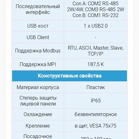
Con.A: COM2 RS-485
Последовательный
2W/4W, COM3 RS-485 2W
интерфейс
Con.B: COM1 RS-232
USB хост
1 x USB2.0
USB Client
-
RTU, ASCII, Master, Slave,
Поддержка Modbus
TCP/IP
Поддержка MPI
187,5 K
Конструктивные свойства
Материал корпуса
Пластик
Степерь защиты
IP65
лицевой панели
Охлаждение
безвентиляторное
Крепление
в щит, VESA 75x75
Посадочное