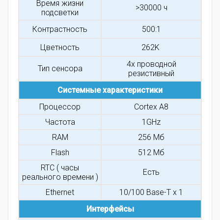
Время жизни
>30000 ч
подсветки
Контрастность
500:1
Цветность
262K
4х проводной
Тип сенсора
резистивный
Системные характеристики
Процессор
Cortex A8
Частота
1GHz
RAM
256 Мб
Flash
512 Мб
RTC ( часы
Есть
реального времени )
Ethernet
10/100 Base-T x 1
Интерфейсы