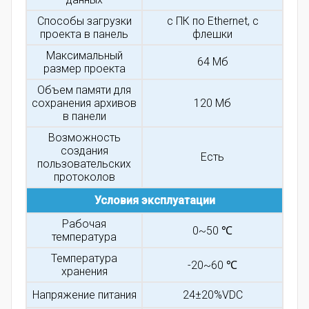
Способы загрузки
с ПК по Ethernet, с
проекта в панель
флешки
Максимальный
64 Мб
размер проекта
Объем памяти для
сохранения архивов
120 Мб
в панели
Возможность
создания
Есть
пользовательских
протоколов
Условия эксплуатации
Рабочая
0~50 ℃
температура
Температура
-20~60 ℃
хранения
Напряжение питания
24±20%VDC