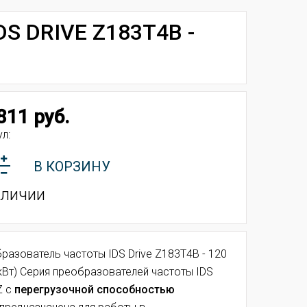
 DRIVE Z183T4B -
811 руб.
л:
В КОРЗИНУ
аличии
разователь частоты IDS Drive Z183T4B - 120
кВт)
Серия преобразователей частоты IDS
Z с
перегрузочной способностью