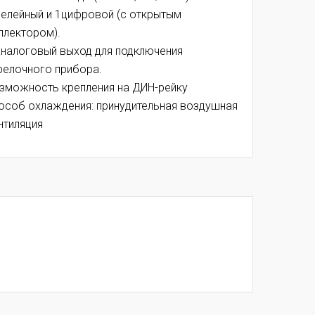
релейный и 1цифровой (с открытым
ллектором).
аналоговый выход для подключения
релочного прибора.
зможность крепления на ДИН-рейку
особ охлаждения: принудительная воздушная
нтиляция