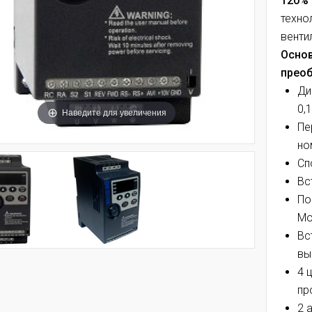
120%
техно
венти
Основ
преоб
Ди
0,
Наведите для увеличения
Пе
но
Сп
Вс
По
Mo
Вс
вы
4 
пр
2 