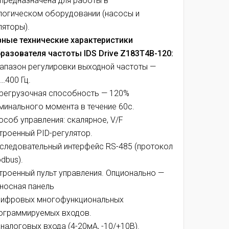
предназначена для работы в
логическом оборудовании (насосы и
ляторы)
.
ные технические характеристики
разователя частоты IDS Drive Z183T4B-120:
апазон регулировки выходной частоты —
1…400 Гц.
регрузочная способность — 120%
минального момента в течение 60с.
особ управления: скалярное, V/F
троенный PID-регулятор.
следовательный интерфейс RS-485 (протокол
dbus).
троенный пульт управления. Опционально —
носная панель
цифровых многофункциональных
ограммируемых входов.
аналоговых входа (4-20мА, -10/+10В).