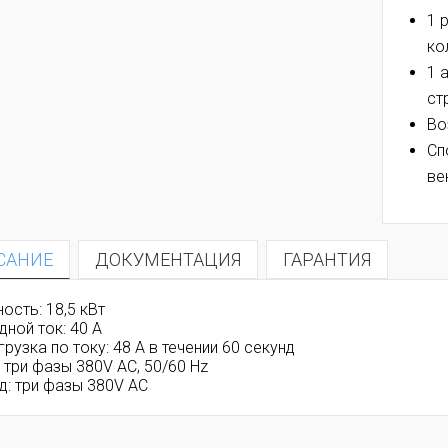
1 
ко
1 
ст
Во
Сп
ве
САНИЕ
ДОКУМЕНТАЦИЯ
ГАРАНТИЯ
ость: 18,5 кВт
дной ток: 40 А
рузка по току: 48 А в течении 60 секунд
 три фазы 380V AC, 50/60 Hz
д: три фазы 380V AC