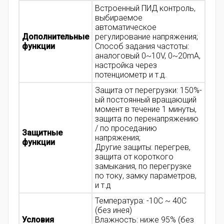
Встроенный ПИД контроль,
выбираемое
автоматическое
Дополнительные
регулирование напряжения;
функции
Способ задания частоты:
аналоговый 0~10V, 0~20mA,
настройка через
потенциометр и т.д.
Защита от перегрузки: 150%-
ый постоянный вращающий
момент в течение 1 минуты,
защита по перенапряжению
/ по проседанию
Защитные
напряжения;
функции
Другие защиты: перегрев,
защита от короткого
замыкания, по перегрузке
по току, замку параметров,
и т.д
Температура: -10С ~ 40С
(без инея)
Условия
Влажность: ниже 95% (без