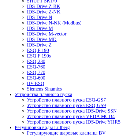
SHUFT SKI70
IDS-Drive Z-BK
IDS-Drive Z-NK
IDS-Drive N
IDS-Drive N-NK (Modbus)
IDS-Drive M
IDS-Drive M-vector
IDS-Drive MD
IDS-Drive Z
ESQ F 190
ESQ F 190s
ESQ-230
ESQ-760
ESQ-770
ESQ-600
ПЧ ESQ
Siemens Sinamics
Устройства плавного пуска
Устройство плавного пуска ESQ-GS7
Устройство плавного пуска ESQ-GS9
Устройство плавного пуска IDS-Drive SSN
Устройство плавного пуска VEDA MCD4
Устройство плавного пуска IDS-Drive YHR5
Регулировка воды Lufberg
Регулирующие шаровые клапаны BV