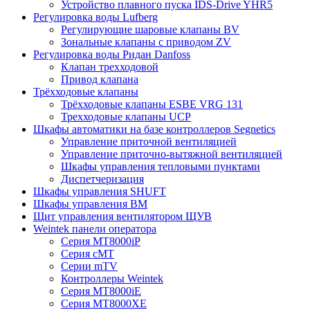
Устройство плавного пуска IDS-Drive YHR5
Регулировка воды Lufberg
Регулирующие шаровые клапаны BV
Зональные клапаны с приводом ZV
Регулировка воды Ридан Danfoss
Клапан трехходовой
Привод клапана
Трёхходовые клапаны
Трёхходовые клапаны ESBE VRG 131
Трехходовые клапаны UCP
Шкафы автоматики на базе контроллеров Segnetics
Управление приточной вентиляцией
Управление приточно-вытяжной вентиляцией
Шкафы управления тепловыми пунктами
Диспетчеризация
Шкафы управления SHUFT
Шкафы управления BM
Щит управления вентилятором ЩУВ
Weintek панели оператора
Серия MT8000iP
Серия cMT
Серии mTV
Контроллеры Weintek
Серия MT8000iE
Серия MT8000XE