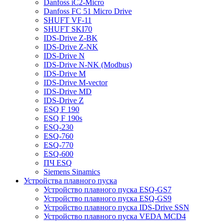
Danfoss iC2-Micro
Danfoss FC 51 Micro Drive
SHUFT VF-11
SHUFT SKI70
IDS-Drive Z-BK
IDS-Drive Z-NK
IDS-Drive N
IDS-Drive N-NK (Modbus)
IDS-Drive M
IDS-Drive M-vector
IDS-Drive MD
IDS-Drive Z
ESQ F 190
ESQ F 190s
ESQ-230
ESQ-760
ESQ-770
ESQ-600
ПЧ ESQ
Siemens Sinamics
Устройства плавного пуска
Устройство плавного пуска ESQ-GS7
Устройство плавного пуска ESQ-GS9
Устройство плавного пуска IDS-Drive SSN
Устройство плавного пуска VEDA MCD4