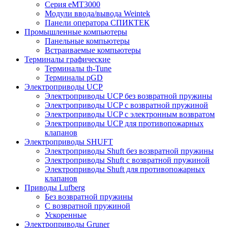
Серия eMT3000
Модули ввода/вывода Weintek
Панели оператора СПИКТЕК
Промышленные компьютеры
Панельные компьютеры
Встраиваемые компьютеры
Терминалы графические
Терминалы th-Tune
Терминалы pGD
Электроприводы UCP
Электроприводы UCP без возвратной пружины
Электроприводы UCP с возвратной пружиной
Электроприводы UCP с электронным возвратом
Электроприводы UCP для противопожарных
клапанов
Электроприводы SHUFT
Электроприводы Shuft без возвратной пружины
Электроприводы Shuft с возвратной пружиной
Электроприводы Shuft для противопожарных
клапанов
Приводы Lufberg
Без возвратной пружины
С возвратной пружиной
Ускоренные
Электроприводы Gruner