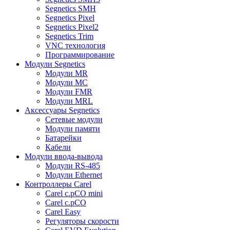
Segnetics SMH
Segnetics Pixel
Segnetics Pixel2
Segnetics Trim
VNC технология
Программирование
Модули Segnetics
Модули MR
Модули MC
Модули FMR
Модули MRL
Аксессуары Segnetics
Сетевые модули
Модули памяти
Батарейки
Кабели
Модули ввода-вывода
Модули RS-485
Модули Ethernet
Контроллеры Carel
Carel c.pCO mini
Carel c.pCO
Carel Easy
Регуляторы скорости