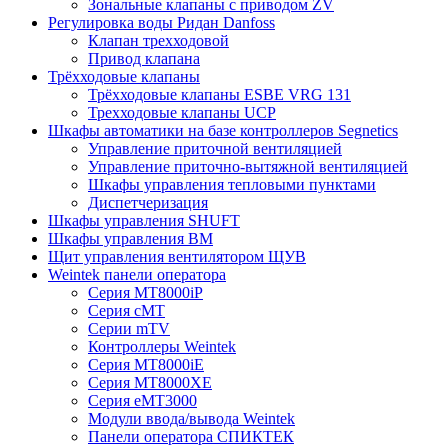
Зональные клапаны с приводом ZV
Регулировка воды Ридан Danfoss
Клапан трехходовой
Привод клапана
Трёхходовые клапаны
Трёхходовые клапаны ESBE VRG 131
Трехходовые клапаны UCP
Шкафы автоматики на базе контроллеров Segnetics
Управление приточной вентиляцией
Управление приточно-вытяжной вентиляцией
Шкафы управления тепловыми пунктами
Диспетчеризация
Шкафы управления SHUFT
Шкафы управления BM
Щит управления вентилятором ЩУВ
Weintek панели оператора
Серия MT8000iP
Серия cMT
Серии mTV
Контроллеры Weintek
Серия MT8000iE
Серия MT8000XE
Серия eMT3000
Модули ввода/вывода Weintek
Панели оператора СПИКТЕК