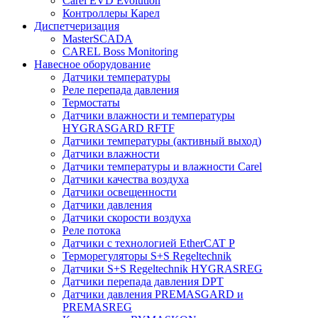
Carel EVD Evolution
Контроллеры Карел
Диспетчеризация
MasterSCADA
CAREL Boss Monitoring
Навесное оборудование
Датчики температуры
Реле перепада давления
Термостаты
Датчики влажности и температуры
HYGRASGARD RFTF
Датчики температуры (активный выход)
Датчики влажности
Датчики температуры и влажности Carel
Датчики качества воздуха
Датчики освещенности
Датчики давления
Датчики скорости воздуха
Реле потока
Датчики с технологией EtherCAT P
Терморегуляторы S+S Regeltechnik
Датчики S+S Regeltechnik HYGRASREG
Датчики перепада давления DPT
Датчики давления PREMASGARD и
PREMASREG