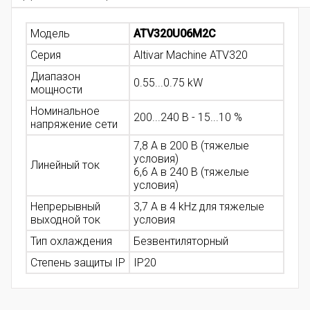
Модель
ATV320U06M2C
Серия
Altivar Machine ATV320
Диапазон
0.55...0.75 kW
мощности
Номинальное
200...240 В - 15...10 %
напряжение сети
7,8 А в 200 В (тяжелые
условия)
Линейный ток
6,6 А в 240 В (тяжелые
условия)
Непрерывный
3,7 А в 4 kHz для тяжелые
выходной ток
условия
Тип охлаждения
Безвентиляторный
Степень защиты IP
IP20