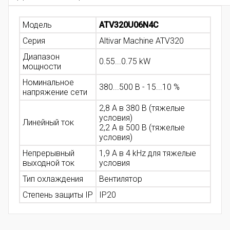
Модель
ATV320U06N4C
Серия
Altivar Machine ATV320
Диапазон
0.55...0.75 kW
мощности
Номинальное
380...500 В - 15...10 %
напряжение сети
2,8 А в 380 В (тяжелые
условия)
Линейный ток
2,2 А в 500 В (тяжелые
условия)
Непрерывный
1,9 А в 4 kHz для тяжелые
выходной ток
условия
Тип охлаждения
Вентилятор
Степень защиты IP
IP20