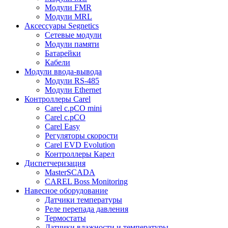
Модули FMR
Модули MRL
Аксессуары Segnetics
Сетевые модули
Модули памяти
Батарейки
Кабели
Модули ввода-вывода
Модули RS-485
Модули Ethernet
Контроллеры Carel
Carel c.pCO mini
Carel c.pCO
Carel Easy
Регуляторы скорости
Carel EVD Evolution
Контроллеры Карел
Диспетчеризация
MasterSCADA
CAREL Boss Monitoring
Навесное оборудование
Датчики температуры
Реле перепада давления
Термостаты
Датчики влажности и температуры