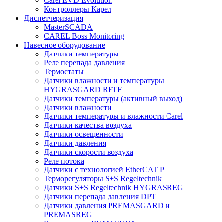
Carel EVD Evolution
Контроллеры Карел
Диспетчеризация
MasterSCADA
CAREL Boss Monitoring
Навесное оборудование
Датчики температуры
Реле перепада давления
Термостаты
Датчики влажности и температуры
HYGRASGARD RFTF
Датчики температуры (активный выход)
Датчики влажности
Датчики температуры и влажности Carel
Датчики качества воздуха
Датчики освещенности
Датчики давления
Датчики скорости воздуха
Реле потока
Датчики с технологией EtherCAT P
Терморегуляторы S+S Regeltechnik
Датчики S+S Regeltechnik HYGRASREG
Датчики перепада давления DPT
Датчики давления PREMASGARD и
PREMASREG