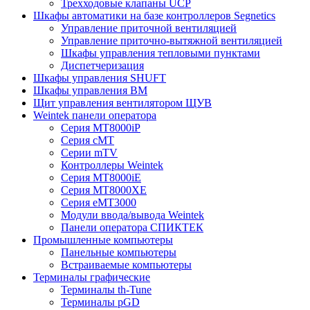
Трехходовые клапаны UCP
Шкафы автоматики на базе контроллеров Segnetics
Управление приточной вентиляцией
Управление приточно-вытяжной вентиляцией
Шкафы управления тепловыми пунктами
Диспетчеризация
Шкафы управления SHUFT
Шкафы управления BM
Щит управления вентилятором ЩУВ
Weintek панели оператора
Серия MT8000iP
Серия cMT
Серии mTV
Контроллеры Weintek
Серия MT8000iE
Серия MT8000XE
Серия eMT3000
Модули ввода/вывода Weintek
Панели оператора СПИКТЕК
Промышленные компьютеры
Панельные компьютеры
Встраиваемые компьютеры
Терминалы графические
Терминалы th-Tune
Терминалы pGD