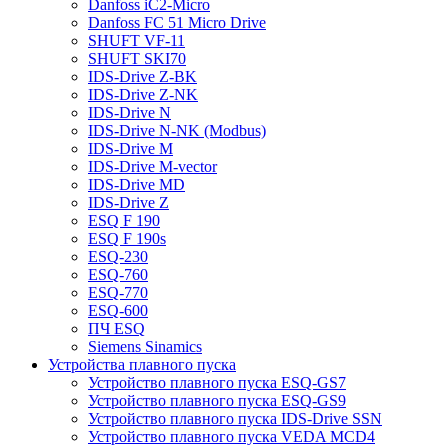
Danfoss iC2-Micro
Danfoss FC 51 Micro Drive
SHUFT VF-11
SHUFT SKI70
IDS-Drive Z-BK
IDS-Drive Z-NK
IDS-Drive N
IDS-Drive N-NK (Modbus)
IDS-Drive M
IDS-Drive M-vector
IDS-Drive MD
IDS-Drive Z
ESQ F 190
ESQ F 190s
ESQ-230
ESQ-760
ESQ-770
ESQ-600
ПЧ ESQ
Siemens Sinamics
Устройства плавного пуска
Устройство плавного пуска ESQ-GS7
Устройство плавного пуска ESQ-GS9
Устройство плавного пуска IDS-Drive SSN
Устройство плавного пуска VEDA MCD4