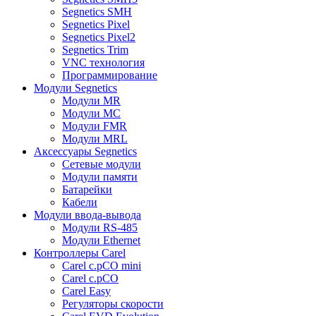
Segnetics SMH
Segnetics Pixel
Segnetics Pixel2
Segnetics Trim
VNC технология
Программирование
Модули Segnetics
Модули MR
Модули MC
Модули FMR
Модули MRL
Аксессуары Segnetics
Сетевые модули
Модули памяти
Батарейки
Кабели
Модули ввода-вывода
Модули RS-485
Модули Ethernet
Контроллеры Carel
Carel c.pCO mini
Carel c.pCO
Carel Easy
Регуляторы скорости