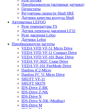
Реле потока
Преобразователи (активные датчики)
Гигростаты
Регуляторы скорости Shuft SRE
Датчики качества воздуха Shuft
Автоматика LEFOO
Реле температуры TS
Датчик перепада давления LF32
Реле давления Lefoo
Датчики Lefoo
Преобразователи частоты
VEDA VFD VF-51 Micro Drive
VEDA VFD VF-11 Compact Drive
VEDA VFD VF-101 Basic Drive
VEDA VF-302C Crane Drive
VEDA VF-101 FireMode Drive
Danfoss iC2-Micro
Danfoss FC 51 Micro Drive
SHUFT VF-11
SHUFT SKI70
IDS-Drive Z-BK
IDS-Drive Z-NK
IDS-Drive N
IDS-Drive N-NK (Modbus)
IDS-Drive M