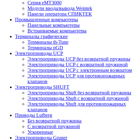
Серия eMT3000
Модули ввода/вывода Weintek
Панели оператора СПИКТЕК
Промышленные компьютеры
Панельные компьютеры
Встраиваемые компьютеры
Терминалы графические
Терминалы th-Tune
Терминалы pGD
Электроприводы UCP
Электроприводы UCP без возвратной пружины
Электроприводы UCP с возвратной пружиной
Электроприводы UCP с электронным возвратом
Электроприводы UCP для противопожарных
клапанов
Электроприводы SHUFT
Электроприводы Shuft без возвратной пружины
Электроприводы Shuft с возвратной пружиной
Электроприводы Shuft для противопожарных
клапанов
Приводы Lufberg
Без возвратной пружины
С возвратной пружиной
Ускоренные
Электроприводы Gruner