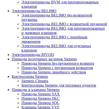
Электроприводы BVM для противопожарных
клапанов
Электроприводы BELIMO
Электроприводы BELIMO без возвратной
пружины
Электроприводы BELIMO с возвратной пружиной
Электроприводы BELIMO для противопожарных
и дымовых клапанов
Электроприводы BELIMO с линейным
движением
Электроприводы BELIMO для седельных
клапанов
Электроприводы RIVOD
Приводы воздушных заслонок Siemens
Приводы Siemens без пружинного возврата
Приводы Siemens с пружинным возвратом
Приводы Siemens линейного действия
Контроллеры Siemens
Siemens Climatix
Контроллеры Siemens для тепловых пунктов
Приводы и клапаны Siemens
Приводы Siemens SAX
Приводы Siemens SKC
Приводы Siemens SQL
Клапаны Siemens VVF