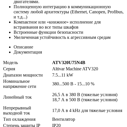
двигателями.
Полноценную интеграцию в коммуникационную
систему любой архитектуры (Ethernet, Canopen, Profibus,
и т.д...)
Компактное или «книжное» исполнение для
встраивания во все типы шкафов
Встроенные функции безопасности
Увеличенная устойчивость к агрессивным средам
Описание
Документация
Модель
ATV320U75N4B
Серия
Altivar Machine ATV320
Диапазон мощности
7.5...11 kW
Номинальное
380...500 В - 15...10 %
напряжение сети
26,5 А в 380 В (тяжелые условия)
Линейный ток
18,7 А в 500 В (тяжелые условия)
Непрерывный
17,0 А в 4 kHz для тяжелые условия
выходной ток
Тип охлаждения
Вентилятор
Степень защиты IP
IP20