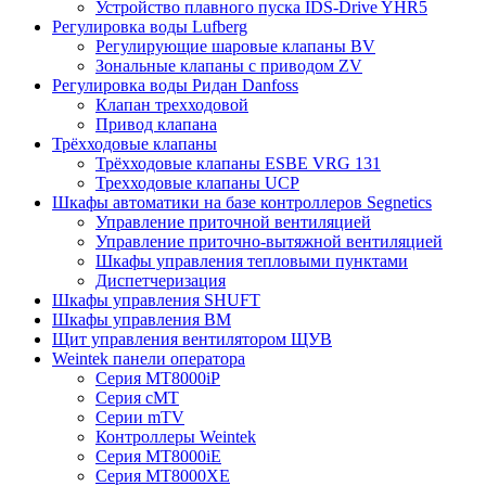
Устройство плавного пуска IDS-Drive YHR5
Регулировка воды Lufberg
Регулирующие шаровые клапаны BV
Зональные клапаны с приводом ZV
Регулировка воды Ридан Danfoss
Клапан трехходовой
Привод клапана
Трёхходовые клапаны
Трёхходовые клапаны ESBE VRG 131
Трехходовые клапаны UCP
Шкафы автоматики на базе контроллеров Segnetics
Управление приточной вентиляцией
Управление приточно-вытяжной вентиляцией
Шкафы управления тепловыми пунктами
Диспетчеризация
Шкафы управления SHUFT
Шкафы управления BM
Щит управления вентилятором ЩУВ
Weintek панели оператора
Серия MT8000iP
Серия cMT
Серии mTV
Контроллеры Weintek
Серия MT8000iE
Серия MT8000XE