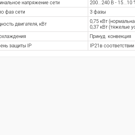
инальное напряжение сети
200...240 В - 15...10
ло фаз сети
3 фазы
0,75 кВт (нормальна
ность двигателя, кВт
0,37 кВт (тяжелые у
 охлаждения
Принуд. конвекция
пень защиты IP
IP21в соответствии 