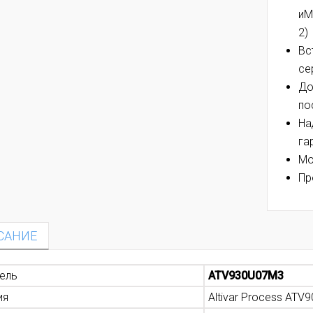
иM
2)
Вс
се
До
по
На
га
Мо
Пр
САНИЕ
ель
ATV930U07M3
ия
Altivar Process ATV9