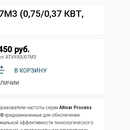
M3 (0,75/0,37 КВТ,
450 руб.
ул:
ATV930U07M3
В КОРЗИНУ
аличии
разователи частоты
серии
Altivar Process
30
предназначенные для обеспечения
мальной эффективности технологического