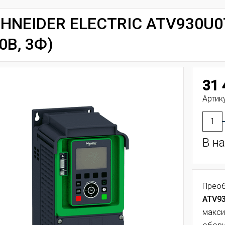
HNEIDER ELECTRIC ATV930U07
0В, 3Ф)
31 
Артик
В н
Преоб
ATV9
макси