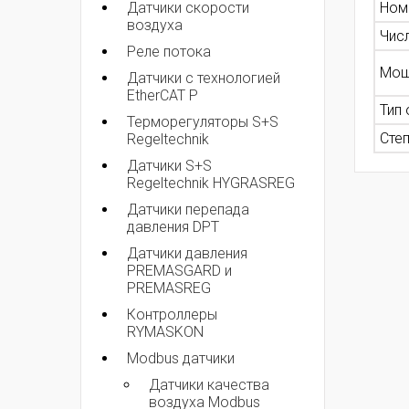
Датчики скорости
Ном
воздуха
Чис
Реле потока
Мощ
Датчики с технологией
EtherCAT P
Тип
Терморегуляторы S+S
Сте
Regeltechnik
Датчики S+S
Regeltechnik HYGRASREG
Датчики перепада
давления DPT
Датчики давления
PREMASGARD и
PREMASREG
Контроллеры
RYMASKON
Modbus датчики
Датчики качества
воздуха Modbus