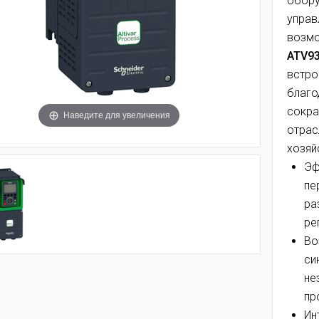
обору
управ
возм
ATV9
встро
благо
сокра
Наведите для увеличения
отрас
хозяй
Эф
пе
ра
ре
Во
си
не
пр
Ин