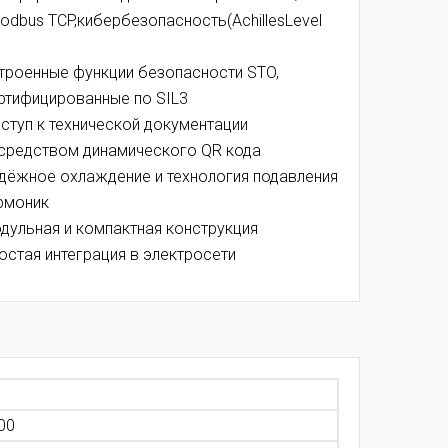
odbus TCP,кибербезопасность(AchillesLevel
троенные функции безопасности STO,
ртифицированные по SIL3
ступ к технической документации
средством динамического QR кода
дёжное охлаждение и технология подавления
рмоник
дульная и компактная конструкция
остая интеграция в электросети
00