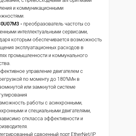
дования, с превосходными алгоритмами
ления и коммуникационными
ожностями.
30U07M3 -
преобразователь частоты со
енными интеллектуальными сервисами,
даря которым обеспечивается возможность
щения эксплуатационных расходов в
лях промышленности и коммунального
ства.
фективное управление двигателем с
регрузкой по моменту до 180%Мн в
зомкнутой или замкнутой системе
гулирования
зможность работы с асинхронными,
нхронными и специальными двигателями,
зависимо откласса эффективности и
оизводителя.
тегрированный сдвоенный порт EtherNet/IP