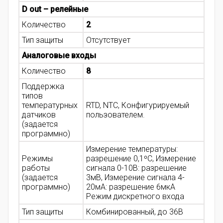
D out – релейные
Количество
2
Тип защиты
Отсутствует
Аналоговые входы
Количество
8
Поддержка
типов
температурных
RTD, NTC, Конфигурируемый
датчиков
пользователем.
(задается
программно)
Измерение температуры:
Режимы
разрешение 0,1ºC, Измерение
работы
сигнала 0-10В: разрешение
(задается
3мВ, Измерение сигнала 4-
программно)
20мА: разрешение 6мкА
Режим дискретного входа
Тип защиты
Комбинированный, до 36В