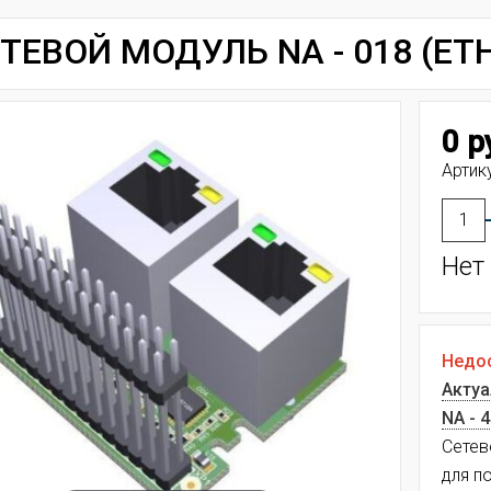
ТЕВОЙ МОДУЛЬ NA - 018 (ET
0 р
Артику
Нет
Недос
Актуа
NA - 
Сетев
для п