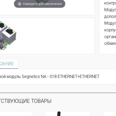
контр
Наведите для увеличения
Модул
допол
Модул
корпу
орган
обмен
САНИЕ
вой модуль Segnetics NA - 018 ETHERNET+ETHERNET
ТСТВУЮЩИЕ ТОВАРЫ