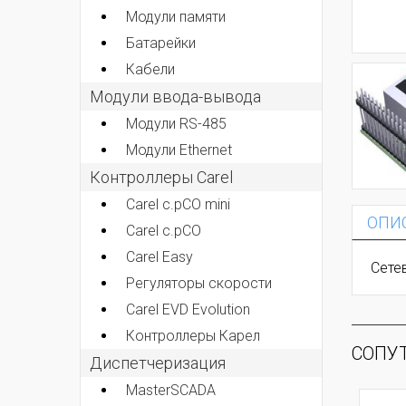
Модули памяти
Батарейки
Кабели
Модули ввода-вывода
Модули RS-485
Модули Ethernet
Контроллеры Carel
Carel c.pCO mini
ОПИ
Carel c.pCO
Carel Easy
Сете
Регуляторы скорости
Carel EVD Evolution
Контроллеры Карел
СОПУ
Диспетчеризация
MasterSCADA