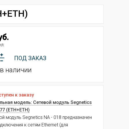
H+ETH)
уб.
л:
ПОД ЗАКАЗ
 в наличии
тупен к заказу
льная модель: Сетевой модуль Segnetics
477 (ETH+ETH)
ой модуль Segnetics NA - 018 предназначен
одключения к сетям Ethernet (для