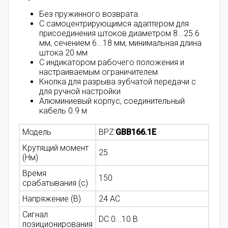
Без пружинного возврата.
С самоцентрирующимся адаптером для
присоединения штоков диаметром 8...25.6
мм, сечением 6...18 мм, минимальная длина
штока 20 мм
С индикатором рабочего положения и
настраиваемым ограничителем
Кнопка для разрыва зубчатой передачи с
для ручной настройки
Алюминиевый корпус, соединительный
кабель 0.9 м
Модель
BPZ:
GBB166.1E
Крутящий момент
25
(Нм)
Время
150
срабатывания (с)
Напряжение (В)
24 AC
Сигнал
DC 0...10 В
позиционирования