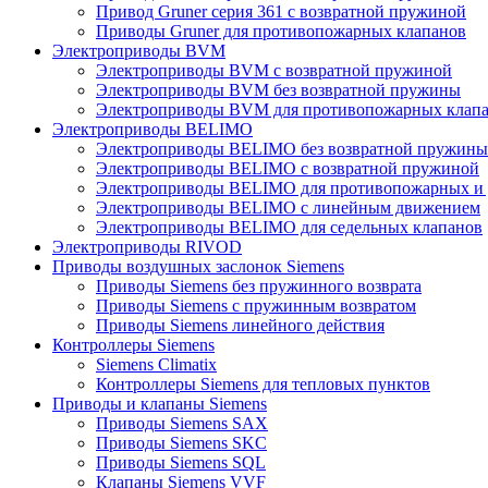
Привод Gruner серия 361 с возвратной пружиной
Приводы Gruner для противопожарных клапанов
Электроприводы BVM
Электроприводы BVM с возвратной пружиной
Электроприводы BVM без возвратной пружины
Электроприводы BVM для противопожарных клап
Электроприводы BELIMO
Электроприводы BELIMO без возвратной пружины
Электроприводы BELIMO с возвратной пружиной
Электроприводы BELIMO для противопожарных и
Электроприводы BELIMO с линейным движением
Электроприводы BELIMO для седельных клапанов
Электроприводы RIVOD
Приводы воздушных заслонок Siemens
Приводы Siemens без пружинного возврата
Приводы Siemens с пружинным возвратом
Приводы Siemens линейного действия
Контроллеры Siemens
Siemens Climatix
Контроллеры Siemens для тепловых пунктов
Приводы и клапаны Siemens
Приводы Siemens SAX
Приводы Siemens SKC
Приводы Siemens SQL
Клапаны Siemens VVF