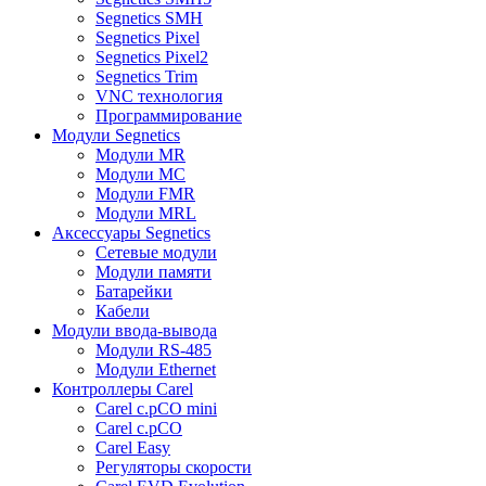
Segnetics SMH
Segnetics Pixel
Segnetics Pixel2
Segnetics Trim
VNC технология
Программирование
Модули Segnetics
Модули MR
Модули MC
Модули FMR
Модули MRL
Аксессуары Segnetics
Сетевые модули
Модули памяти
Батарейки
Кабели
Модули ввода-вывода
Модули RS-485
Модули Ethernet
Контроллеры Carel
Carel c.pCO mini
Carel c.pCO
Carel Easy
Регуляторы скорости