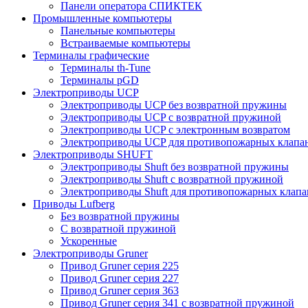
Панели оператора СПИКТЕК
Промышленные компьютеры
Панельные компьютеры
Встраиваемые компьютеры
Терминалы графические
Терминалы th-Tune
Терминалы pGD
Электроприводы UCP
Электроприводы UCP без возвратной пружины
Электроприводы UCP с возвратной пружиной
Электроприводы UCP с электронным возвратом
Электроприводы UCP для противопожарных клапа
Электроприводы SHUFT
Электроприводы Shuft без возвратной пружины
Электроприводы Shuft с возвратной пружиной
Электроприводы Shuft для противопожарных клапа
Приводы Lufberg
Без возвратной пружины
С возвратной пружиной
Ускоренные
Электроприводы Gruner
Привод Gruner серия 225
Привод Gruner серия 227
Привод Gruner серия 363
Привод Gruner серия 341 с возвратной пружиной