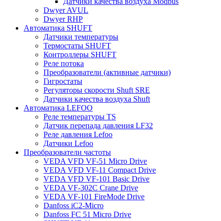
Датчики качества воздуха Modbus
Dwyer AVUL
Dwyer RHP
Автоматика SHUFT
Датчики температуры
Термостаты SHUFT
Контроллеры SHUFT
Реле потока
Преобразователи (активные датчики)
Гигростаты
Регуляторы скорости Shuft SRE
Датчики качества воздуха Shuft
Автоматика LEFOO
Реле температуры TS
Датчик перепада давления LF32
Реле давления Lefoo
Датчики Lefoo
Преобразователи частоты
VEDA VFD VF-51 Micro Drive
VEDA VFD VF-11 Compact Drive
VEDA VFD VF-101 Basic Drive
VEDA VF-302C Crane Drive
VEDA VF-101 FireMode Drive
Danfoss iC2-Micro
Danfoss FC 51 Micro Drive