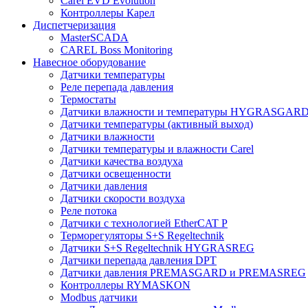
Carel EVD Evolution
Контроллеры Карел
Диспетчеризация
MasterSCADA
CAREL Boss Monitoring
Навесное оборудование
Датчики температуры
Реле перепада давления
Термостаты
Датчики влажности и температуры HYGRASGAR
Датчики температуры (активный выход)
Датчики влажности
Датчики температуры и влажности Carel
Датчики качества воздуха
Датчики освещенности
Датчики давления
Датчики скорости воздуха
Реле потока
Датчики с технологией EtherCAT P
Терморегуляторы S+S Regeltechnik
Датчики S+S Regeltechnik HYGRASREG
Датчики перепада давления DPT
Датчики давления PREMASGARD и PREMASREG
Контроллеры RYMASKON
Modbus датчики