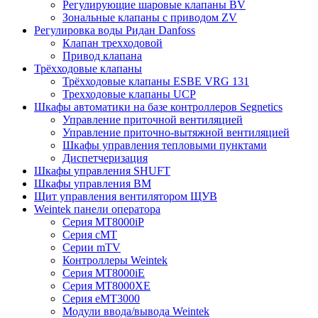
Регулирующие шаровые клапаны BV
Зональные клапаны с приводом ZV
Регулировка воды Ридан Danfoss
Клапан трехходовой
Привод клапана
Трёхходовые клапаны
Трёхходовые клапаны ESBE VRG 131
Трехходовые клапаны UCP
Шкафы автоматики на базе контроллеров Segnetics
Управление приточной вентиляцией
Управление приточно-вытяжной вентиляцией
Шкафы управления тепловыми пунктами
Диспетчеризация
Шкафы управления SHUFT
Шкафы управления BM
Щит управления вентилятором ЩУВ
Weintek панели оператора
Серия MT8000iP
Серия cMT
Серии mTV
Контроллеры Weintek
Серия MT8000iE
Серия MT8000XE
Серия eMT3000
Модули ввода/вывода Weintek