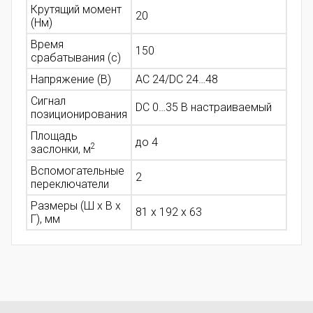
Крутящий момент
20
(Нм)
Время
150
срабатывания (с)
Напряжение (В)
AC 24/DC 24…48
Сигнал
DC 0…35 В настраиваемый
позиционирования
Площадь
до 4
2
заслонки, м
Вспомогательные
2
переключатели
Размеры (Ш х В х
81 x 192 x 63
Г), мм