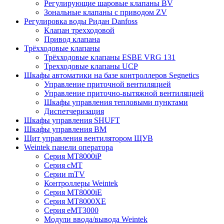
Регулирующие шаровые клапаны BV
Зональные клапаны с приводом ZV
Регулировка воды Ридан Danfoss
Клапан трехходовой
Привод клапана
Трёхходовые клапаны
Трёхходовые клапаны ESBE VRG 131
Трехходовые клапаны UCP
Шкафы автоматики на базе контроллеров Segnetics
Управление приточной вентиляцией
Управление приточно-вытяжной вентиляцией
Шкафы управления тепловыми пунктами
Диспетчеризация
Шкафы управления SHUFT
Шкафы управления BM
Щит управления вентилятором ЩУВ
Weintek панели оператора
Серия MT8000iP
Серия cMT
Серии mTV
Контроллеры Weintek
Серия MT8000iE
Серия MT8000XE
Серия eMT3000
Модули ввода/вывода Weintek