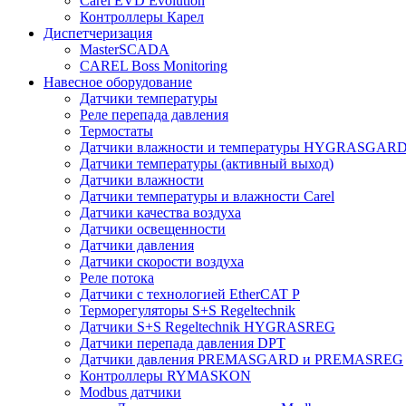
Carel EVD Evolution
Контроллеры Карел
Диспетчеризация
MasterSCADA
CAREL Boss Monitoring
Навесное оборудование
Датчики температуры
Реле перепада давления
Термостаты
Датчики влажности и температуры HYGRASGAR
Датчики температуры (активный выход)
Датчики влажности
Датчики температуры и влажности Carel
Датчики качества воздуха
Датчики освещенности
Датчики давления
Датчики скорости воздуха
Реле потока
Датчики с технологией EtherCAT P
Терморегуляторы S+S Regeltechnik
Датчики S+S Regeltechnik HYGRASREG
Датчики перепада давления DPT
Датчики давления PREMASGARD и PREMASREG
Контроллеры RYMASKON
Modbus датчики