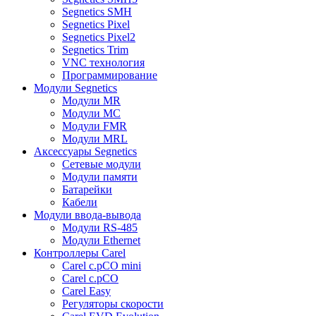
Segnetics SMH
Segnetics Pixel
Segnetics Pixel2
Segnetics Trim
VNC технология
Программирование
Модули Segnetics
Модули MR
Модули MC
Модули FMR
Модули MRL
Аксессуары Segnetics
Сетевые модули
Модули памяти
Батарейки
Кабели
Модули ввода-вывода
Модули RS-485
Модули Ethernet
Контроллеры Carel
Carel c.pCO mini
Carel c.pCO
Carel Easy
Регуляторы скорости