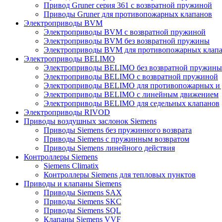
Привод Gruner серия 361 с возвратной пружиной
Приводы Gruner для противопожарных клапанов
Электроприводы BVM
Электроприводы BVM с возвратной пружиной
Электроприводы BVM без возвратной пружины
Электроприводы BVM для противопожарных клап
Электроприводы BELIMO
Электроприводы BELIMO без возвратной пружины
Электроприводы BELIMO с возвратной пружиной
Электроприводы BELIMO для противопожарных и
Электроприводы BELIMO с линейным движением
Электроприводы BELIMO для седельных клапанов
Электроприводы RIVOD
Приводы воздушных заслонок Siemens
Приводы Siemens без пружинного возврата
Приводы Siemens с пружинным возвратом
Приводы Siemens линейного действия
Контроллеры Siemens
Siemens Climatix
Контроллеры Siemens для тепловых пунктов
Приводы и клапаны Siemens
Приводы Siemens SAX
Приводы Siemens SKC
Приводы Siemens SQL
Клапаны Siemens VVF