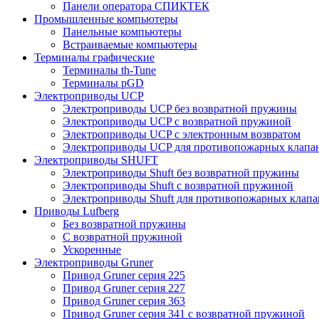
Панели оператора СПИКТЕК
Промышленные компьютеры
Панельные компьютеры
Встраиваемые компьютеры
Терминалы графические
Терминалы th-Tune
Терминалы pGD
Электроприводы UCP
Электроприводы UCP без возвратной пружины
Электроприводы UCP с возвратной пружиной
Электроприводы UCP с электронным возвратом
Электроприводы UCP для противопожарных клапа
Электроприводы SHUFT
Электроприводы Shuft без возвратной пружины
Электроприводы Shuft с возвратной пружиной
Электроприводы Shuft для противопожарных клапа
Приводы Lufberg
Без возвратной пружины
С возвратной пружиной
Ускоренные
Электроприводы Gruner
Привод Gruner серия 225
Привод Gruner серия 227
Привод Gruner серия 363
Привод Gruner серия 341 с возвратной пружиной