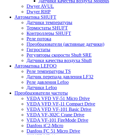
Датчики качества воздуха Modbus
Dwyer AVUL
Dwyer RHP
Автоматика SHUFT
Датчики температуры
Термостаты SHUFT
Контроллеры SHUFT
Реле потока
Преобразователи (активные датчики)
Гигростаты
Регуляторы скорости Shuft SRE
Датчики качества воздуха Shuft
Автоматика LEFOO
Реле температуры TS
Датчик перепада давления LF32
Реле давления Lefoo
Датчики Lefoo
Преобразователи частоты
VEDA VFD VF-51 Micro Drive
VEDA VFD VF-11 Compact Drive
VEDA VFD VF-101 Basic Drive
VEDA VF-302C Crane Drive
VEDA VF-101 FireMode Drive
Danfoss iC2-Micro
Danfoss FC 51 Micro Drive