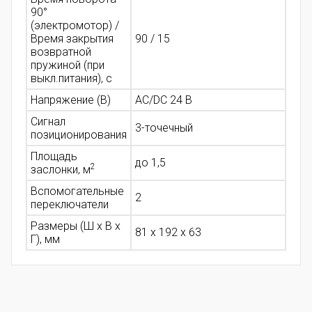
90°
(электромотор) /
Время закрытия
90 / 15
возвратной
пружиной (при
выкл.питания), с
Напряжение (В)
AC/DC 24 В
Сигнал
3-точечный
позиционирования
Площадь
до 1,5
2
заслонки, м
Вспомогательные
2
переключатели
Размеры (Ш х В х
81 x 192 x 63
Г), мм