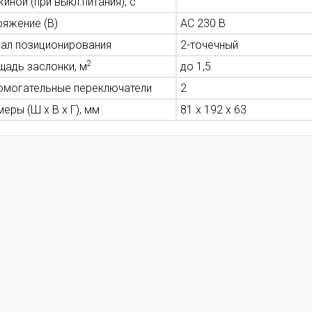
иной (при выкл.питания), с
ряжение (В)
AC 230 В
нал позиционирования
2-точечный
2
щадь заслонки, м
до 1,5
омогательные переключатели
2
еры (Ш х В х Г), мм
81 x 192 x 63