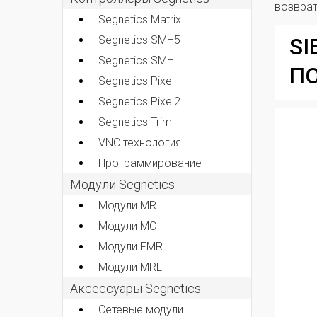
возвра
Segnetics Matrix
Segnetics SMH5
SI
Segnetics SMH
ПО
Segnetics Pixel
Segnetics Pixel2
Segnetics Trim
VNC технология
Программирование
Модули Segnetics
Модули MR
Модули MC
Модули FMR
Модули MRL
Аксессуары Segnetics
Сетевые модули