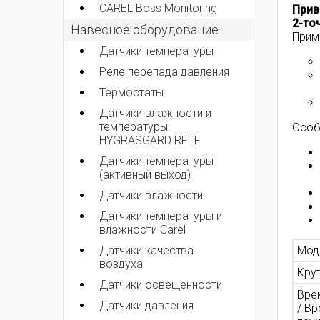
CAREL Boss Monitoring
Прив
2-то
Навесное оборудование
Прим
Датчики температуры
Реле перепада давления
Термостаты
Датчики влажности и
температуры
Особ
HYGRASGARD RFTF
Датчики температуры
(активный выход)
Датчики влажности
Датчики температуры и
влажности Carel
Мод
Датчики качества
воздуха
Кру
Датчики освещенности
Вре
Датчики давления
/ В