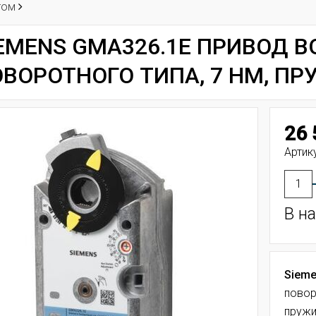
том
EMENS GMA326.1E ПРИВОД 
ВОРОТНОГО ТИПА, 7 НМ, П
26 
Артик
В н
Sieme
повор
пружи