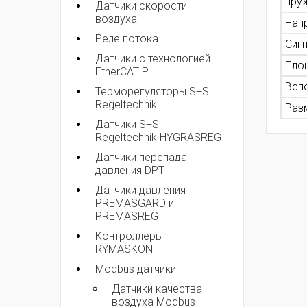
пруж
Датчики скорости
воздуха
Нап
Реле потока
Сиг
Датчики с технологией
Пло
EtherCAT P
Всп
Терморегуляторы S+S
Regeltechnik
Разм
Датчики S+S
Regeltechnik HYGRASREG
Датчики перепада
давления DPT
Датчики давления
PREMASGARD и
PREMASREG
Контроллеры
RYMASKON
Modbus датчики
Датчики качества
воздуха Modbus