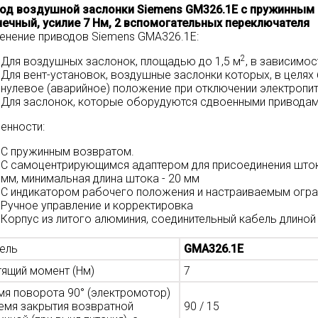
од воздушной заслонки Siemens GM326.1E с пружинным в
чечный
, усилие 7 Нм, 2 вспомогательных переключателя
енение приводов Siemens GMA326.1E:
2
Для воздушных заслонок, площадью до 1,5 м
, в зависимос
Для вент-установок, воздушные заслонки которых, в целя
нулевое (аварийное) положение при отключении электропит
Для заслонок, которые оборудуются сдвоенными приводам
енности:
С пружинным возвратом.
С самоцентрирующимся адаптером для присоединения штоков
мм, минимальная длина штока - 20 мм
С индикатором рабочего положения и настраиваемым огра
Ручное управление и корректировка
Корпус из литого алюминия, соединительный кабель длиной 
ель
GMA326.1E
тящий момент (Нм)
7
мя поворота 90° (электромотор)
ремя закрытия возвратной
90 / 15