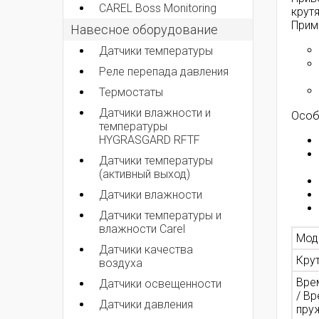
CAREL Boss Monitoring
крут
Прим
Навесное оборудование
Датчики температуры
Реле перепада давления
Термостаты
Датчики влажности и
Особ
температуры
HYGRASGARD RFTF
Датчики температуры
(активный выход)
Датчики влажности
Датчики температуры и
влажности Carel
Мод
Датчики качества
Кру
воздуха
Вре
Датчики освещенности
/ В
Датчики давления
пруж