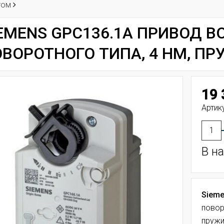
том
EMENS GPC136.1A ПРИВОД 
ВОРОТНОГО ТИПА, 4 НМ, П
19 
Артик
В н
Sieme
повор
пружи