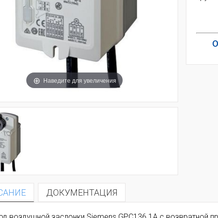
О
Наведите для увеличения
САНИЕ
ДОКУМЕНТАЦИЯ
од воздушной заслонки Siemens GPC136.1A с возвратной пр