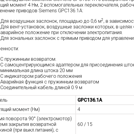
ящий момент 4 Нм, 2 вспомогательных переключателя, рабоче
енение приводов Siemens GPC136.1A:
2
Для воздушных заслонок, площадью до 0,6 м
, в зависимос
Для вент-установок, воздушные заслонки которых, в целя
аварийное положение при отключении электропитания.
Для зональных заслонок с прямым приводом для управлени
енности:
С пружинным возвратом.
С самоцентрирующимся адаптером для присоединения штоко
минимальная длина штока 20 мм
С индикатором рабочего положения
Аварийная функция с пружинным возвратом
Соединительный кабель длиной 0.9 м
ель
GPC136.1A
тящий момент (Нм)
4
мя поворота 90° (электромотор)
ремя закрытия возвратной
60 / 15
иной (при выкл.питания), с