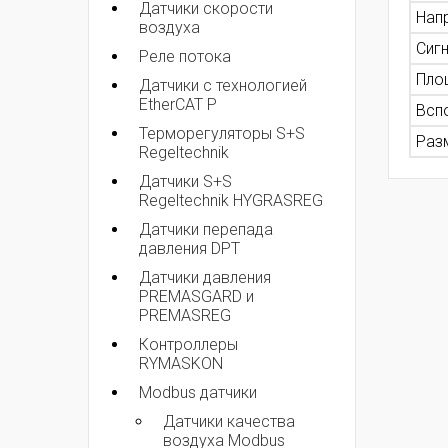
Датчики скорости
Нап
воздуха
Сиг
Реле потока
Пло
Датчики с технологией
EtherCAT P
Всп
Терморегуляторы S+S
Разм
Regeltechnik
Датчики S+S
Regeltechnik HYGRASREG
Датчики перепада
давления DPT
Датчики давления
PREMASGARD и
PREMASREG
Контроллеры
RYMASKON
Modbus датчики
Датчики качества
воздуха Modbus