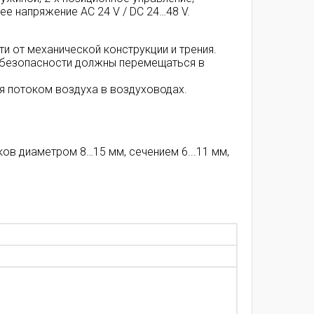
е напряжение AC 24 V / DC 24…48 V.
ти от механической конструкции и трения.
х безопасности должны перемещаться в
я потоком воздуха в воздуховодах.
в диаметром 8…15 мм, сечением 6...11 мм,