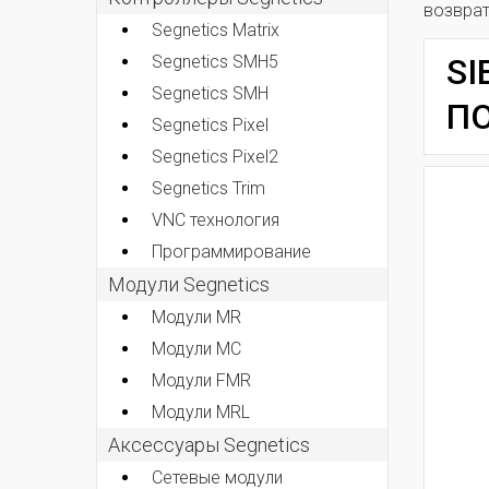
возвра
Segnetics Matrix
Segnetics SMH5
SI
Segnetics SMH
ПО
Segnetics Pixel
Segnetics Pixel2
Segnetics Trim
VNC технология
Программирование
Модули Segnetics
Модули MR
Модули MC
Модули FMR
Модули MRL
Аксессуары Segnetics
Сетевые модули