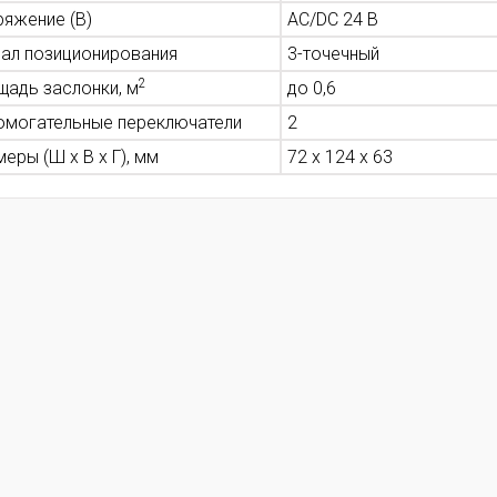
ряжение (В)
AC/DC 24 В
нал позиционирования
3-точечный
2
щадь заслонки, м
до 0,6
омогательные переключатели
2
еры (Ш х В х Г), мм
72 x 124 x 63